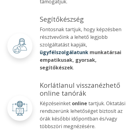
támogatjuk.
Segítőkészség
Fontosnak tartjuk, hogy képzésben
résztvevőink a lehető legjobb
szolgáltatást kapják,
ügyfélszolgálatunk
munkatársai
empatikusak, gyorsak,
segítőkészek
.
Korlátlanul visszanézhető
online tanórák
Képzéseinket
online
tartjuk. Oktatási
rendszerünk lehetőséget biztosít az
órák későbbi időpontban és/vagy
többszöri megnézésére.