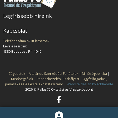
Legfrissebb híreink
Kapcsolat
Telefonszámaink itt láthatóak
Levelezési cím:
1380 Budapest, Pf.: 1046
Cégadatok
|
Általános Szerződési Feltételek
|
Minőségpolitika
|
Minőségcélok
|
Panaszkezelési Szabályzat
|
Ügyfélfogadási,
panaszkezelés és tájékoztatási rend
|
Website design by Addmonte
2026 © Pallas70 Oktatási és Vizsgaközpont