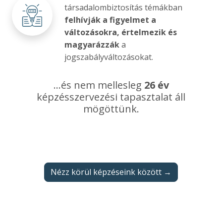
társadalombiztosítás témákban
felhívják a figyelmet a
változásokra, értelmezik és
magyarázzák
a
jogszabályváltozásokat.
...és nem mellesleg
26 év
képzésszervezési tapasztalat áll
mögöttünk.
Nézz körül képzéseink között →