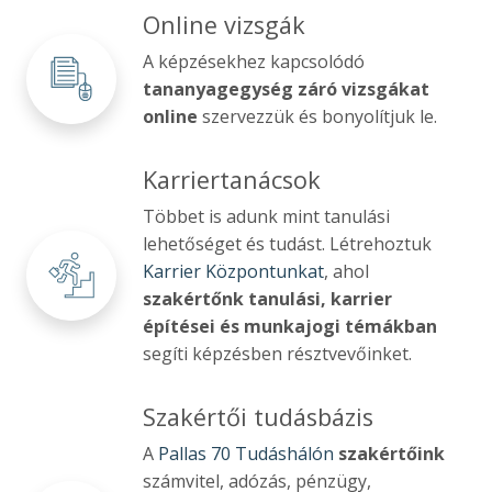
Online vizsgák
A képzésekhez kapcsolódó
tananyagegység záró vizsgákat
online
szervezzük és bonyolítjuk le.
Karriertanácsok
Többet is adunk mint tanulási
lehetőséget és tudást. Létrehoztuk
Karrier Központunkat
, ahol
szakértőnk tanulási, karrier
építései és munkajogi témákban
segíti képzésben résztvevőinket.
Szakértői tudásbázis
A
Pallas 70 Tudáshálón
szakértőink
számvitel, adózás, pénzügy,