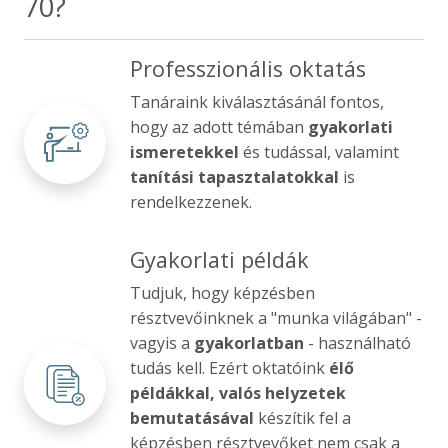
70?
Professzionális oktatás
Tanáraink kiválasztásánál fontos,
hogy az adott témában
gyakorlati
ismeretekkel
és tudással, valamint
tanítási tapasztalatokkal
is
rendelkezzenek.
Gyakorlati példák
Tudjuk, hogy képzésben
résztvevőinknek a "munka világában" -
vagyis a
gyakorlatban
- használható
tudás kell. Ezért oktatóink
élő
példákkal, valós helyzetek
bemutatásával
készítik fel a
képzésben résztvevőket nem csak a