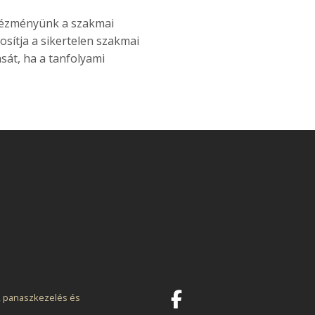
intézményünk a szakmai
sítja a sikertelen szakmai
át, ha a tanfolyami
, panaszkezelés és