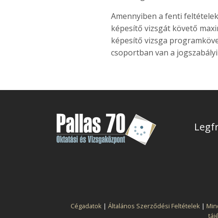
Amennyiben a fenti feltétele
képesítő vizsgát követő maxi
képesítő vizsga programkövet
csoportban van a jogszabályi
Legfr
Cégadatok
|
Általános Szerződési Feltételek
|
Min
táj