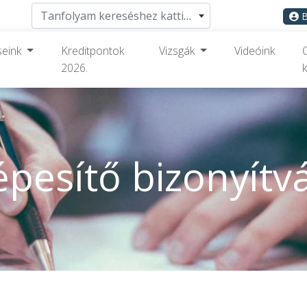
Tanfolyam kereséshez kattints ide
B
seink
Kreditpontok
Vizsgák
Videóink
2026.
k
épesítő bizonyítv