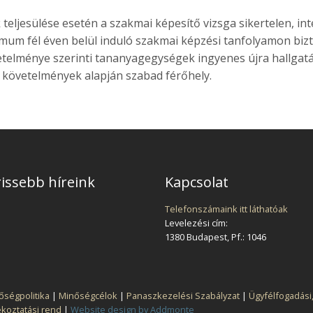
k teljesülése esetén a szakmai képesítő vizsga sikertelen, 
mum fél éven belül induló szakmai képzési tanfolyamon bizto
elménye szerinti tananyagegységek ingyenes újra hallgatás
 követelmények alapján szabad férőhely.
issebb híreink
Kapcsolat
Telefonszámaink itt láthatóak
Levelezési cím:
1380 Budapest, Pf.: 1046
őségpolitika
|
Minőségcélok
|
Panaszkezelési Szabályzat
|
Ügyfélfogadási
ékoztatási rend
|
Website design by Addmonte