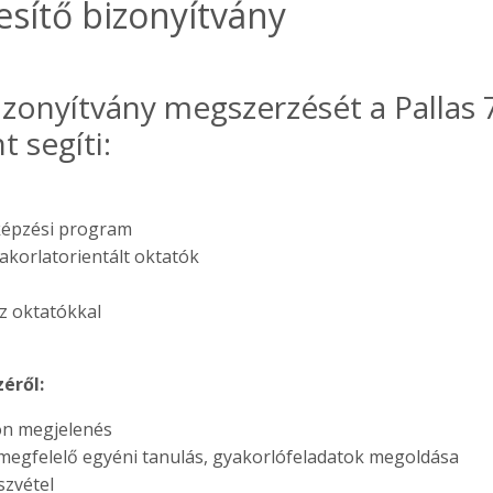
esítő bizonyítvány
izonyítvány megszerzését a Pallas 7
t segíti:
képzési program
yakorlatorientált oktatók
z oktatókkal
éről:
n megjelenés
egfelelő egyéni tanulás, gyakorlófeladatok megoldása
szvétel