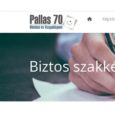
Képzé
Biztos szakk