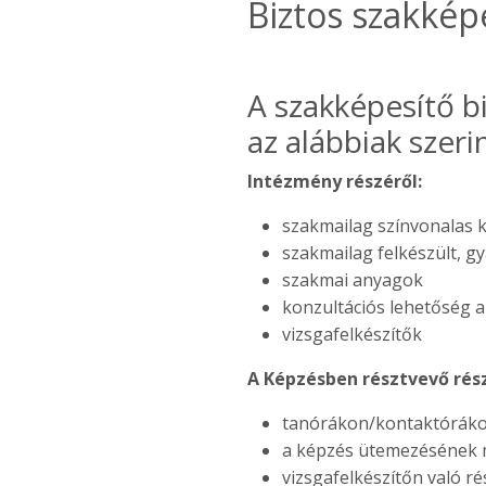
Biztos szakkép
A szakképesítő b
az alábbiak szerin
Intézmény részéről:
szakmailag színvonalas 
szakmailag felkészült, g
szakmai anyagok
konzultációs lehetőség a
vizsgafelkészítők
A Képzésben résztvevő rész
tanórákon/kontaktóráko
a képzés ütemezésének m
vizsgafelkészítőn való ré