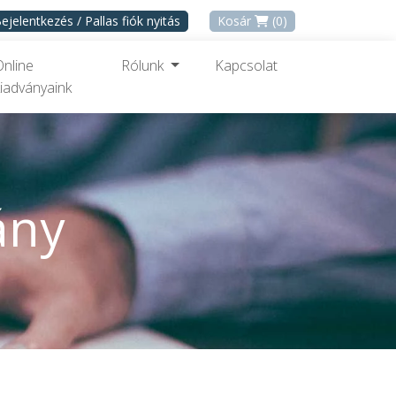
ejelentkezés / Pallas fiók nyitás
Kosár
(0)
Online
Rólunk
Kapcsolat
iadványaink
ány