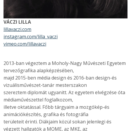
VÁCZI LILLA
lillavaczi.com
instagram.com/lilla_vaczi
vimeo.com/lillavaczi
2013-ban végeztem a Moholy-Nagy Művészeti Egyetem
tervezőgrafika alapképzésében,
majd 2015-ben média design és 2016-ban design-és
vizuálisművészet-tanár mesterszakon
szereztem diplomát ugyanitt. Az egyetem elvégzése óta
médiaművészettel foglalkozom,
illetve oktatással. Főbb tárgyaim a mozgókép-és
animációkészítés, grafika és fotográfia
területeit érinti. Diákjaim közül sokan jelenlegi és
végzett hallgatók a MOME, az MKE, az