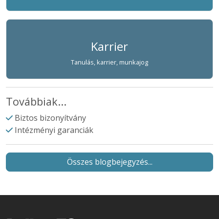
Karrier
Tanulás, karrier, munkajog
Továbbiak...
Biztos bizonyítvány
Intézményi garanciák
Összes blogbejegyzés...