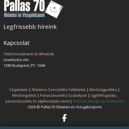
Legfrissebb híreink
Kapcsolat
Telefonszámaink itt láthatóak
Levelezési cím:
1380 Budapest, Pf.: 1046
Cégadatok
|
Általános Szerződési Feltételek
|
Minőségpolitika
|
Minőségcélok
|
Panaszkezelési Szabályzat
|
Ügyfélfogadási,
panaszkezelés és tájékoztatási rend
|
Website design by Addmonte
2026 © Pallas70 Oktatási és Vizsgaközpont