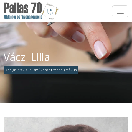
Váczi Lilla
Design-és vizuálisművészet-tanár, grafikus