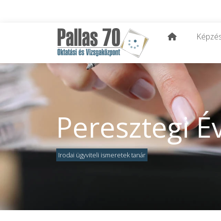
Képzé
Peresztegi É
Irodai ügyviteli ismeretek tanár