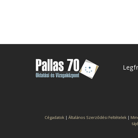
Legfr
Cégadatok
|
Általános Szerződési Feltételek
|
Min
táj