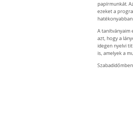
papírmunkát. Az
ezeket a progra
hatékonyabban 
A tanítványaim 
azt, hogy a lány
idegen nyelvi ti
is, amelyek a m
Szabadidőmben l