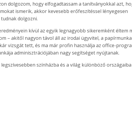
on dolgozom, hogy elfogadtassam a tanítványokkal azt, ho
mokat ismerik, akkor kevesebb erőfeszítéssel lényegesen
tudnak dolgozni.
eredményein kívül az egyik legnagyobb sikeremként éltem 
om – akitől nagyon távol áll az irodai ügyvitel, a papírmunka
tkár vizsgát tett, és ma már profin használja az office-prog
unkája adminisztrációjában nagy segítséget nyújtanak.
egszívesebben színházba és a világ különböző országaiba 