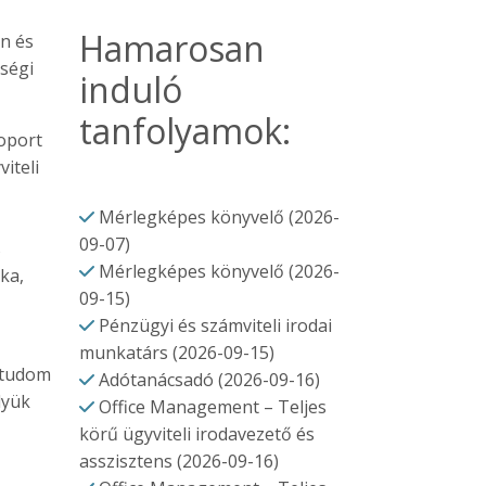
Hamarosan
an és
ségi
induló
tanfolyamok:
soport
iteli
Mérlegképes könyvelő (2026-
09-07)
s
Mérlegképes könyvelő (2026-
ka,
09-15)
Pénzügyi és számviteli irodai
munkatárs (2026-09-15)
 tudom
Adótanácsadó (2026-09-16)
lyük
Office Management – Teljes
körű ügyviteli irodavezető és
asszisztens (2026-09-16)