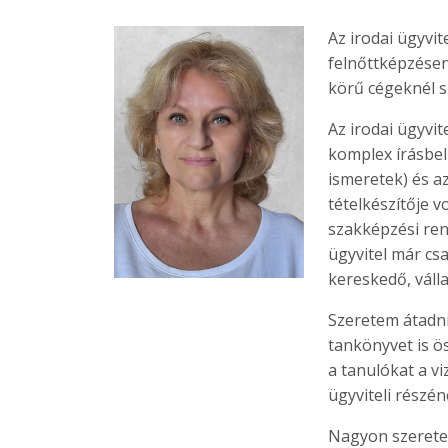
Az irodai ügyvi
felnőttképzésen
körű cégeknél s
Az irodai ügyvit
komplex írásbeli
ismeretek) és a
tételkészítője v
szakképzési ren
ügyvitel már cs
kereskedő, válla
Szeretem átadni
tankönyvet is ö
a tanulókat a v
ügyviteli rész
Nagyon szeretem