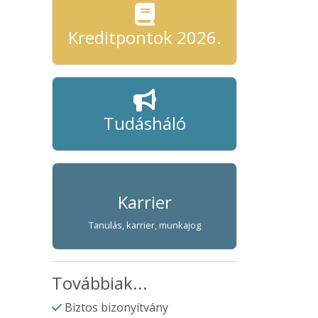
Kreditpontok 2026.
Tudásháló
Karrier
Tanulás, karrier, munkajog
Továbbiak...
Biztos bizonyítvány