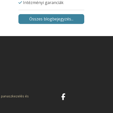
Intézményi garanciák
Összes blogbejegyzés...
, panaszkezelés és