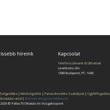
issebb híreink
Kapcsolat
Telefonszámaink itt láthatóak
Levelezési cím:
1380 Budapest, Pf.: 1046
őségpolitika
|
Minőségcélok
|
Panaszkezelési Szabályzat
|
Ügyfélfogadási
ékoztatási rend
|
Website design by Addmonte
2026 © Pallas70 Oktatási és Vizsgaközpont