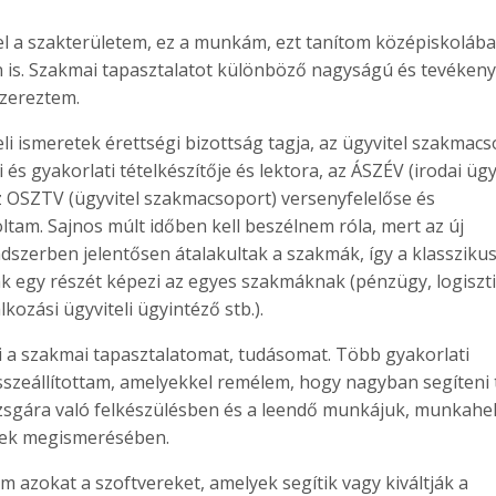
tel a szakterületem, ez a munkám, ezt tanítom középiskoláb
 is. Szakmai tapasztalatot különböző nagyságú és tevékeny
zereztem.
eli ismeretek érettségi bizottság tagja, az ügyvitel szakmac
 és gyakorlati tételkészítője és lektora, az ÁSZÉV (irodai ügyv
z OSZTV (ügyvitel szakmacsoport) versenyfelelőse és
oltam. Sajnos múlt időben kell beszélnem róla, mert az új
dszerben jelentősen átalakultak a szakmák, így a klassziku
ak egy részét képezi az egyes szakmáknak (pénzügy, logiszti
lkozási ügyviteli ügyintéző stb.).
 a szakmai tapasztalatomat, tudásomat. Több gyakorlati
sszeállítottam, amelyekkel remélem, hogy nagyban segíteni
izsgára való felkészülésben és a leendő munkájuk, munkahe
ének megismerésében.
 azokat a szoftvereket, amelyek segítik vagy kiváltják a