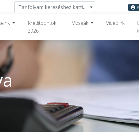
Tanfolyam kereséshez kattints ide
B
seink
Kreditpontok
Vizsgák
Videóink
2026.
k
va