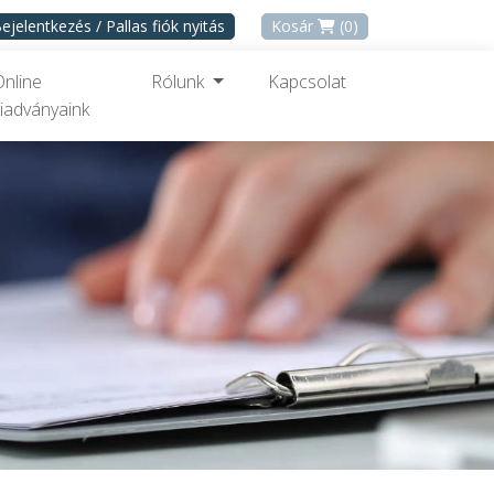
ejelentkezés / Pallas fiók nyitás
Kosár
(0)
Online
Rólunk
Kapcsolat
iadványaink