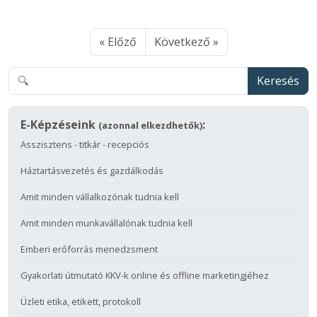
« Előző
Következő »
Keresés
E-Képzéseink
:
(azonnal elkezdhetők)
Asszisztens - titkár - recepciós
Háztartásvezetés és gazdálkodás
Amit minden vállalkozónak tudnia kell
Amit minden munkavállalónak tudnia kell
Emberi erőforrás menedzsment
Gyakorlati útmutató KKV-k online és offline marketingjéhez
Üzleti etika, etikett, protokoll