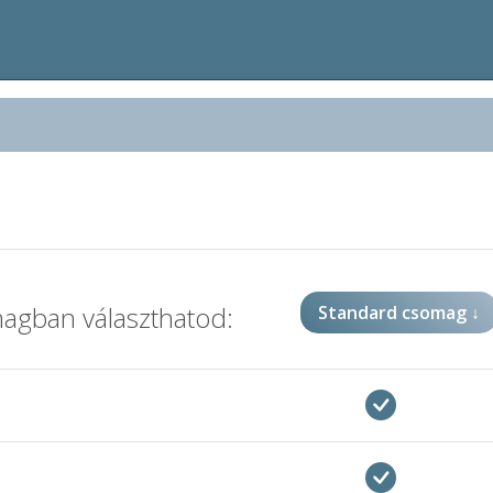
magban választhatod:
Standard
csomag
↓