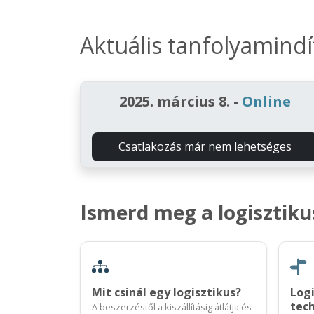
Aktuális tanfolyamind
2025. március 8.
-
Online
Csatlakozás már nem lehetséges
Ismerd meg a logisztiku
Mit csinál egy logisztikus?
Logi
tech
A beszerzéstől a kiszállításig átlátja és