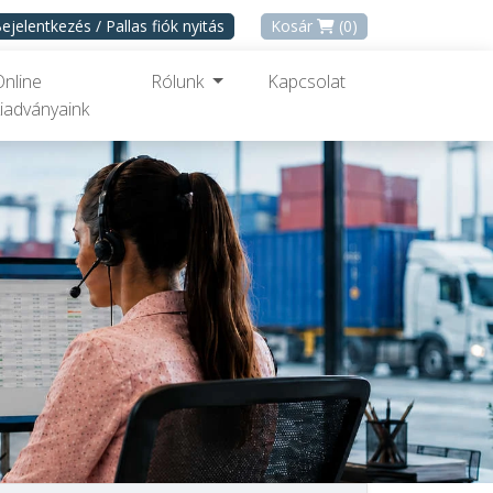
ejelentkezés / Pallas fiók nyitás
Kosár
(0)
Online
Rólunk
Kapcsolat
iadványaink