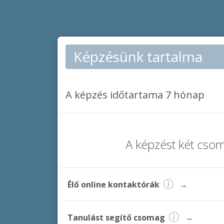
Képzésünk tartalma
A képzés időtartama 7 hónap
A képzést két cso
Élő online kontaktórák
→
Tanulást segítő csomag
→