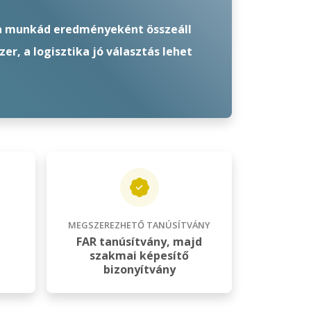
 a munkád eredményeként összeáll
er, a logisztika jó választás lehet
MEGSZEREZHETŐ TANÚSÍTVÁNY
FAR tanúsítvány, majd
szakmai képesítő
bizonyítvány