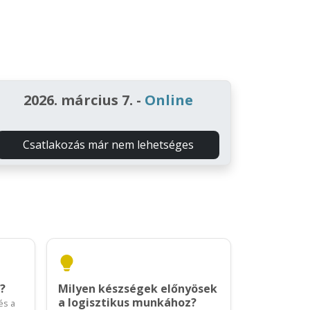
2026. március 7.
-
Online
Csatlakozás már nem lehetséges
?
Milyen készségek előnyösek
a logisztikus munkához?
és a