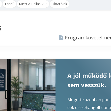
Tandíj
Miért a Pallas 70?
Oktatóink
s
Programkövetelmén
A jól működő l
sem vesszük.
Mögötte azonban ponto
sok összehangolt döntés