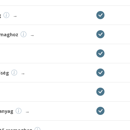
g
→
somaghoz
→
őség
→
tanyag
→
–