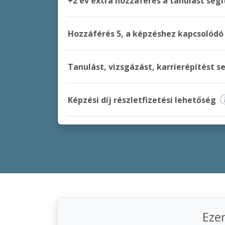
+2 év extra hozzáférés a tanulást se
Hozzáférés 5, a képzéshez kapcsolód
Tanulást, vizsgázást, karrierépítést s
Képzési díj részletfizetési lehetőség
Eze