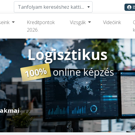
Tanfolyam kereséshez kattints ide
B
seink
Kreditpontok
Vizsgák
Videóink
2026.
k
Logisztikus
100%
online képzés
szakmai