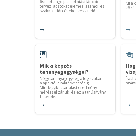
összehangolja az ellátási láncot:
Mi a 
tervez, adatokat elemez, számol, és
között
szakmai döntéseket készít elő.
Mik a képzés
Hogy
tananyagegységei?
viz
Négy tananyagegység a logisztikai
Írásb
alapoktól a raktárvezetésig.
számí
Mindegyiket tanulási eredmény
méréssel zárjuk, és ez a tanúsítvány
feltétele.