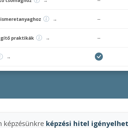
gítő csomaghoz
→
–
ó ismeretanyaghoz
→
–
egítő praktikák
→
→
n képzésünkre
képzési hitel igényelhe