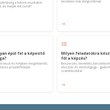
területen már dolgozóknak.
különbség a három munkakör
, és melyik mit csinál?
an épül fel a képesítő
Milyen feladatokra kész
sga?
föl a képzés?
eli teszt és helyben megoldandó,
Beszerzés, termelés, készletezé
tásos projektfeladat.
elosztás és minőségügy – gyakorl
számításokkal.