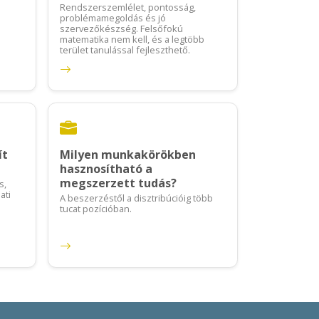
Rendszerszemlélet, pontosság,
problémamegoldás és jó
szervezőkészség. Felsőfokú
matematika nem kell, és a legtöbb
terület tanulással fejleszthető.
ít
Milyen munkakörökben
hasznosítható a
megszerzett tudás?
s,
ati
A beszerzéstől a disztribúcióig több
tucat pozícióban.