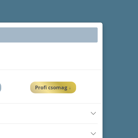
Profi
csomag
↓