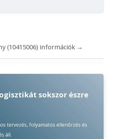
y (10415006)
információk
→
ogisztikát sokszor észre
s tervezés, folyamatos ellenőrzés és
 áll.