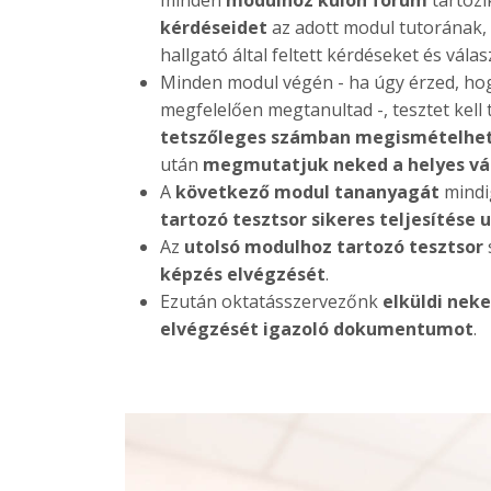
minden
modulhoz külön fórum
tartozi
kérdéseidet
az adott modul tutorának, 
hallgató által feltett kérdéseket és válas
Minden modul végén - ha úgy érzed, ho
megfelelően megtanultad -, tesztet kell 
tetszőleges számban megismételhe
után
megmutatjuk neked a helyes vá
A
következő modul tananyagát
mindi
tartozó tesztsor sikeres teljesítése 
Az
utolsó modulhoz tartozó tesztsor
képzés elvégzését
.
Ezután oktatásszervezőnk
elküldi neke
elvégzését igazoló dokumentumot
.