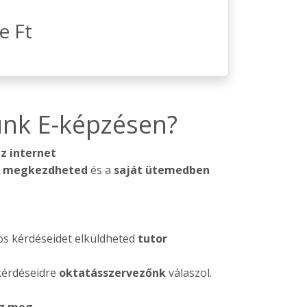
e Ft
unk E-képzésen?
z internet
l megkezdheted
és a
saját ütemedben
s kérdéseidet elküldheted
tutor
kérdéseidre
oktatásszervezőnk
válaszol.