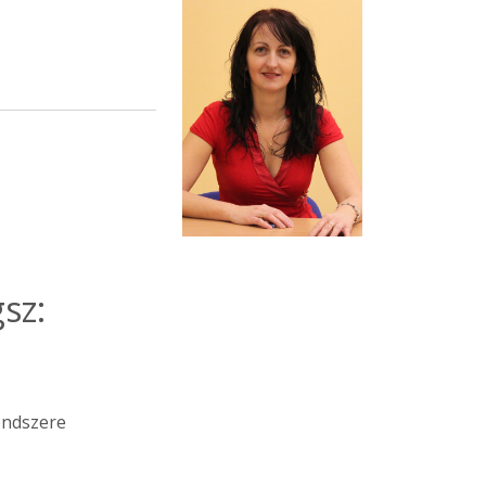
sz:
rendszere