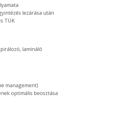
olyamata
ügyintézés lezárása után
lés TÜK
pirálozó, lamináló
ime management)
ének optimális beosztása