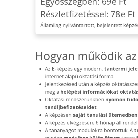
Egyösszegben: 69e Ft
Részletfizetéssel: 78e F
Államilag nyilvántartott, bejelentett képzé
Hogyan működik az
Az E-képzés egy modern,
tantermi jel
internet alapú oktatási forma.
Jelentkezésed után a képzés oktatássze
meg a
belépési információkat oktatá
Oktatási rendszerünkben
nyomon tudo
tandíjbefizetéseidet
.
A képzésen
saját tanulási ütemedben
A képzés elvégzésére 6 hónap áll rende
A tananyagot modulokra bontottuk. A
t