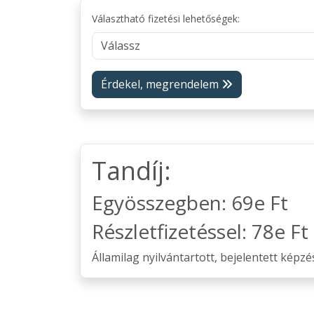
Választható fizetési lehetőségek:
Érdekel, megrendelem
Tandíj:
Egyösszegben: 69e Ft
Részletfizetéssel: 78e F
Államilag nyilvántartott, bejelentett képzé