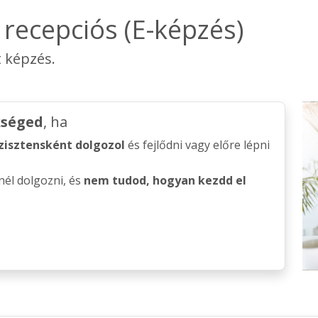
- recepciós (E-képzés)
t képzés.
kséged
, ha
zisztensként dolgozol
és fejlődni vagy előre lépni
él dolgozni, és
nem tudod, hogyan kezdd el