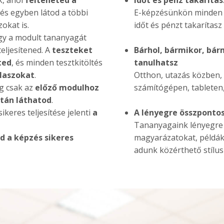
k, ahol
felteheted a
Időt és pénz takaríta
és egyben látod a többi
E-képzésünkön minden o
zokat is.
időt és pénzt takarítasz
gy a modult tananyagát
teljesítened. A
teszteket
Bárhol, bármikor, bár
ted
, és minden tesztkitöltés
tanulhatsz
laszokat
.
Otthon, utazás közben, 
g csak az
előző modulhoz
számítógépen, tableten,
után láthatod
.
sikeres teljesítése jelenti
a
A lényegre összponto
Tananyagaink lényegre
d a képzés sikeres
magyarázatokat, példák
adunk közérthető stílu