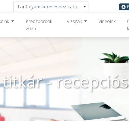
Tanfolyam kereséshez kattints ide
B
seink
Kreditpontok
Vizsgák
Videóink
2026.
k
 titkár - recepció