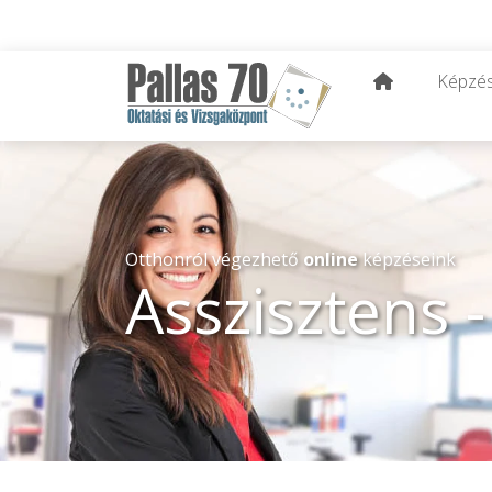
Képzé
Otthonról végezhető
online
képzéseink
Asszisztens -