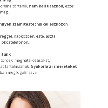
sz meg
nline történik,
nem kell utaznod
, ezzel
 meg.
milyen számítástechnikai eszközön
reggel, napközben, este, asztali
 okostelefonon...
sítunk
 törőek; meghatározásokat,
at tartalmaznak.
Gyakorlati ismereteket
sban megfogalmazva.