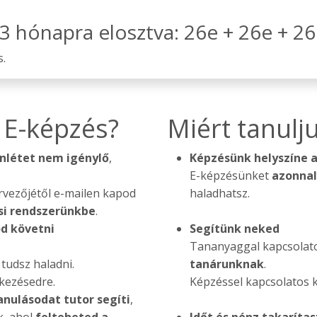
t 3 hónapra elosztva: 26e + 26e + 26
s.
 E-képzés?
Miért tanulj
enlétet nem igénylő
,
Képzésünk helyszíne a
E-képzésünket
azonna
rvezőjétől e-mailen kapod
haladhatsz.
si rendszerünkbe
.
d követni
Segítünk neked
Tananyaggal kapcsolato
tudsz haladni.
tanárunknak
.
lkezésedre.
Képzéssel kapcsolatos 
anulásodat tutor segíti
,