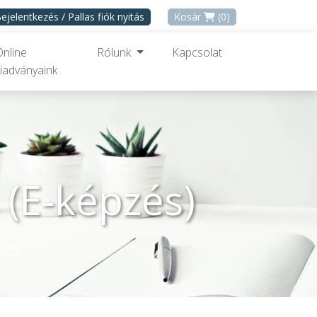
ejelentkezés / Pallas fiók nyitás
Kosár
(0)
Online
Rólunk
Kapcsolat
iadványaink
s (E-képzés)