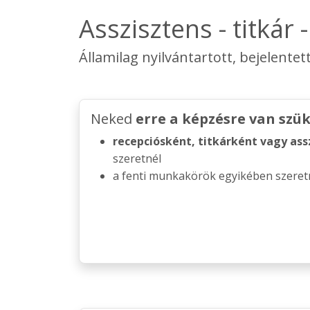
Asszisztens - titkár 
Államilag nyilvántartott, bejelentet
Neked
erre a képzésre van szü
recepciósként, titkárként vagy ass
szeretnél
a fenti munkakörök egyikében szeretn