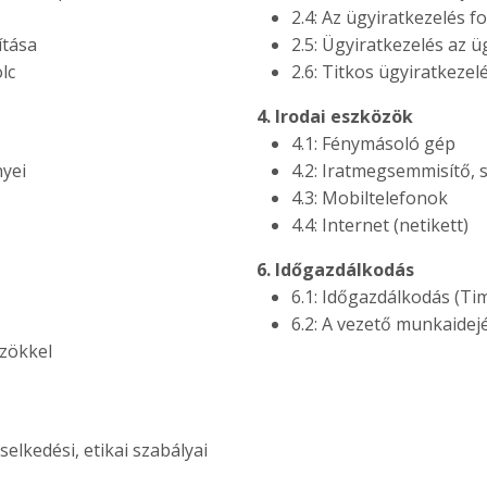
2.4: Az ügyiratkezelés f
ítása
2.5: Ügyiratkezelés az 
lc
2.6: Titkos ügyiratkeze
4. Irodai eszközök
4.1: Fénymásoló gép
nyei
4.2: Iratmegsemmisítő, s
4.3: Mobiltelefonok
4.4: Internet (netikett)
6. Időgazdálkodás
6.1: Időgazdálkodás (T
6.2: A vezető munkaidej
özökkel
elkedési, etikai szabályai