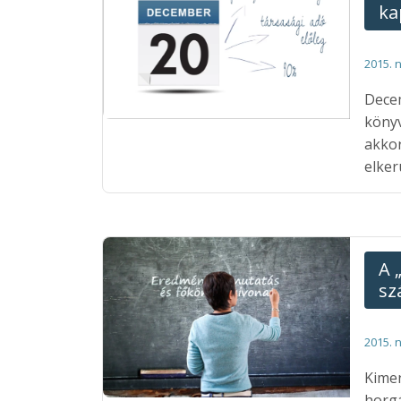
ka
2015. 
Decem
könyv
akkor
elker
A 
sz
2015. 
Kime
horgá