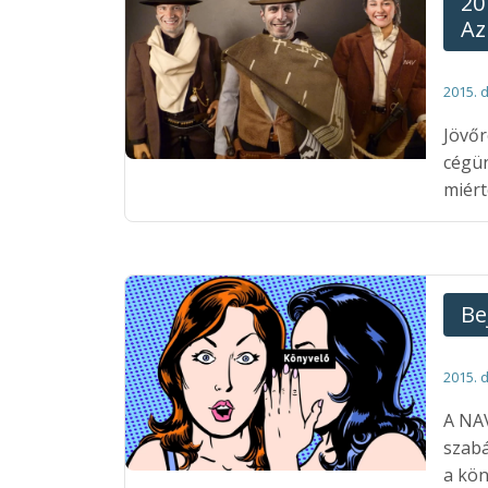
20
Az
2015. 
Jövőr
cégün
miért
Be
2015. 
A NAV
szabá
a kön