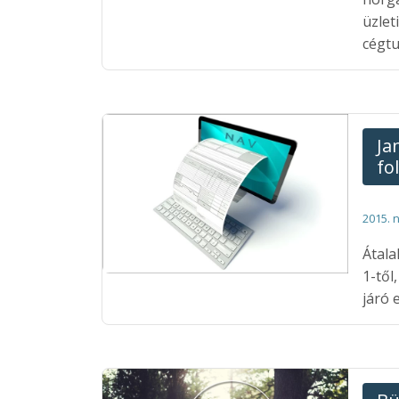
üzlet
cégtu
Ja
fo
2015. 
Átala
1-től
járó 