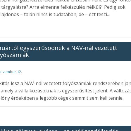
i tárgyalásra? Arra elmenne felkészülés nélkül? Pedig sok
lajdonos – talán nincs is tudatában, de – ezt teszi…
nuártól egyszerűsödnek a NAV-nál vezetett
lyószámlák
november 12.
kítás lesz a NAV-nál vezetett folyószámlák rendszerében ja
, amely a vállalkozásoknak is egyszerűsítést jelent. A változá
előny érdekében a legtöbb cégek semmit sem kell tennie.