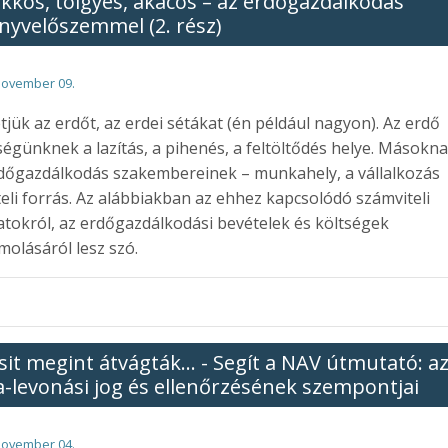
kkös, tölgyes, akácos – az erdőgazdálkodás
nyvelőszemmel (2. rész)
november 09.
tjük az erdőt, az erdei sétákat (én például nagyon). Az erdő
égünknek a lazítás, a pihenés, a feltöltődés helye. Másokna
dőgazdálkodás szakembereinek – munkahely, a vállalkozás
eli forrás. Az alábbiakban az ehhez kapcsolódó számviteli
atokról, az erdőgazdálkodási bevételek és költségek
molásáról lesz szó.
sit megint átvágták... - Segít a NAV útmutató: a
a-levonási jog és ellenőrzésének szempontjai
november 04.