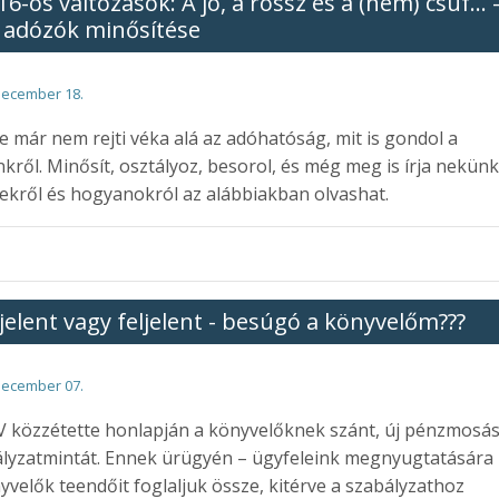
16-os változások: A jó, a rossz és a (nem) csúf… 
 adózók minősítése
december 18.
e már nem rejti véka alá az adóhatóság, mit is gondol a
kről. Minősít, osztályoz, besorol, és még meg is írja nekünk
ekről és hogyanokról az alábbiakban olvashat.
jelent vagy feljelent - besúgó a könyvelőm???
december 07.
 közzétette honlapján a könyvelőknek szánt, új pénzmosás
lyzatmintát. Ennek ürügyén – ügyfeleink megnyugtatására i
yvelők teendőit foglaljuk össze, kitérve a szabályzathoz