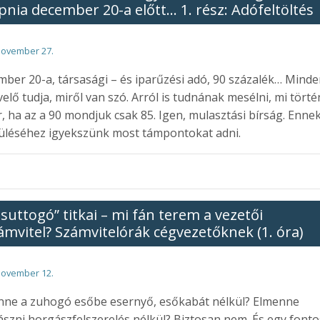
pnia december 20-a előtt… 1. rész: Adófeltöltés
november 27.
ber 20-a, társasági – és iparűzési adó, 90 százalék… Mind
elő tudja, miről van szó. Arról is tudnának mesélni, mi törté
, ha az a 90 mondjuk csak 85. Igen, mulasztási bírság. Enne
üléséhez igyekszünk most támpontokat adni.
„suttogó” titkai – mi fán terem a vezetői
ámvitel? Számvitelórák cégvezetőknek (1. óra)
november 12.
nne a zuhogó esőbe esernyő, esőkabát nélkül? Elmenne
szni horgászfelszerelés nélkül? Biztosan nem. És egy fonto