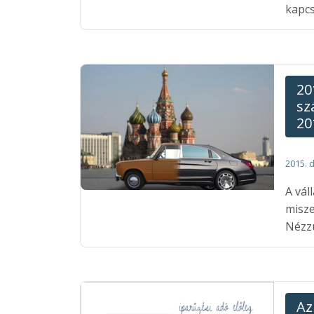
kapcs
20
sz
20
2015. 
A vál
misze
Nézzü
Az