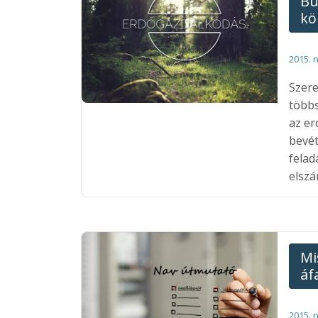
Bü
kö
2015. 
Szere
többs
az er
bevét
felad
elszá
Mi
áf
2015. 