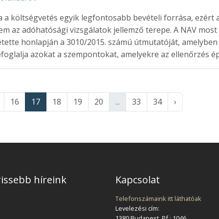
a a költségvetés egyik legfontosabb bevételi forrása, ezért 
m az adóhatósági vizsgálatok jellemző terepe. A NAV most
tette honlapján a 3010/2015. számú útmutatóját, amelyben
foglalja azokat a szempontokat, amelyekre az ellenőrzés ép
16
17
18
19
20
...
33
34
›
issebb híreink
Kapcsolat
Telefonszámaink itt láthatóak
Levelezési cím:
1380 Budapest, Pf.: 1046