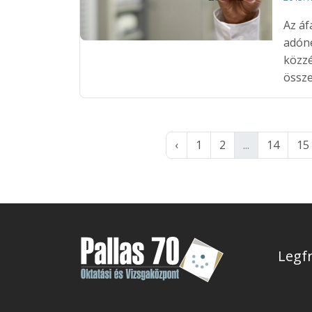
Az áf
adóne
közzé
össze
‹
1
2
...
14
15
Legfr