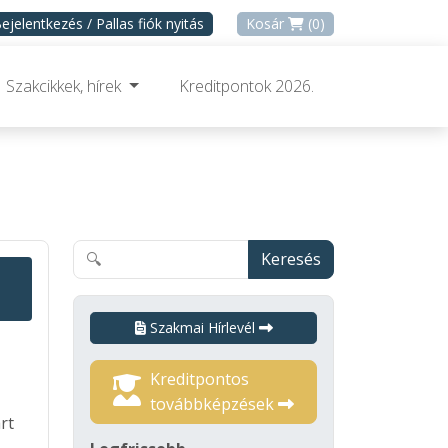
ejelentkezés / Pallas fiók nyitás
Kosár
(0)
Szakcikkek, hírek
Kreditpontok 2026.
Keresés
Szakmai Hírlevél
Kreditpontos
továbbképzések
rt