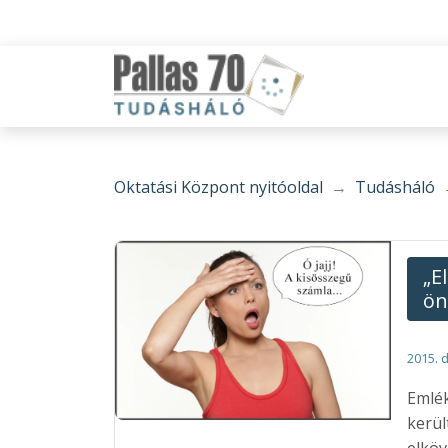
Oktatási Központ nyitóoldal
Tudásháló
„E
ön
2015. 
Emlék
kerül
elköv