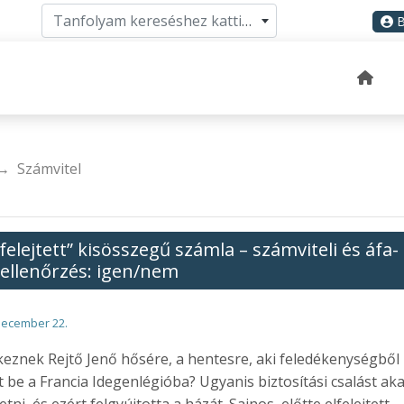
Tanfolyam kereséshez kattints ide
B
Számvitel
lfelejtett” kisösszegű számla – számviteli és áfa-
ellenőrzés: igen/nem
december 22.
eznek Rejtő Jenő hősére, a hentesre, aki feledékenységből
t be a Francia Idegenlégióba? Ugyanis biztosítási csalást aka
etni, és ezért felgyújtotta a házát. Sajnos, előtte elfelejtett