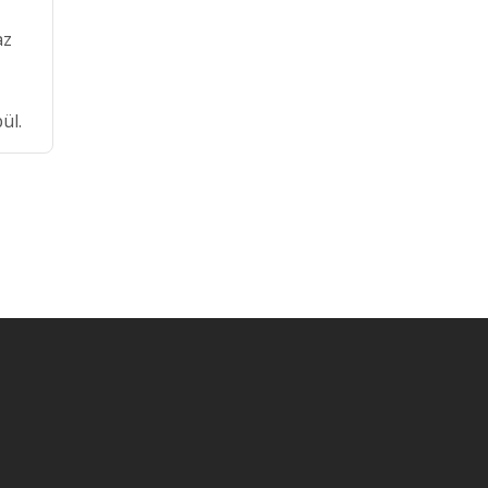
az
ül.