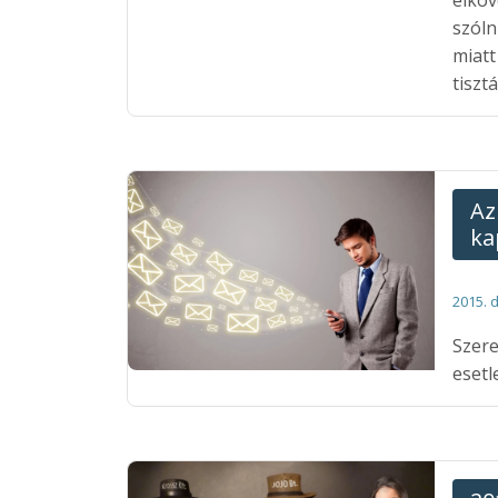
szóln
miatt
tiszt
Az
ka
2015. 
Szere
esetl