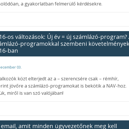
olódóan, a gyakorlatban felmerülő kérdésekre.
16-os változások: Új év = új számlázó-program?
ámlázó-programokkal szembeni követelménye
16-ban
december 03.
lalkozók közt elterjedt az a – szerencsére csak – rémhír,
rint jövőre a számlázó-programokat is bekötik a NAV-hoz.
k, miről is van szó valójában!
 email, amit minden ügyvezetőnek meg kell