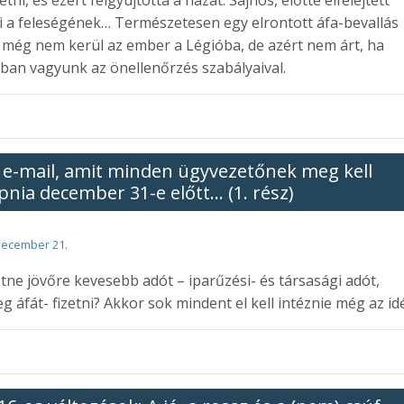
i a feleségének… Természetesen egy elrontott áfa-bevallás
 még nem kerül az ember a Légióba, de azért nem árt, ha
ában vagyunk az önellenőrzés szabályaival.
 e-mail, amit minden ügyvezetőnek meg kell
pnia december 31-e előtt… (1. rész)
december 21.
tne jövőre kevesebb adót – iparűzési- és társasági adót,
eg áfát- fizetni? Akkor sok mindent el kell intéznie még az id