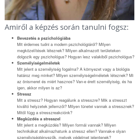
Amiről a képzés során tanulni fogsz:
Bevezetés a pszichológiába
Mit érdemes tudni a modern pszichológiáról? Milyen
megközelítések léteznek? Milyen alkalmazott területeken
dolgozik egy pszichológus? Hogyan lesz valakiből pszichológus?
Személyiségelméletek
Mit jelent a személyiség fogalma? A környezet vagy a biológia
határoz meg minket? Milyen személyiségelméletek léteznek? Mi
az önismeret és miért hasznos? Van-e érett személyiség, és ha
igen, akkor milyen is az?
Stressz
Mit a stressz? Hogyan reagálunk a stresszre? Mik a stresszt
kiváltó helyzetek jellemzői? Milyen tünetei vannak a stressznek?
Mitől függ a stresszreakciónk?
Megküzdés a stresszel
Mit jelent a megküzdés? Milyen formái vannak? Milyen
technikákat alkalmazhatunk a stressz ellen? Vannak-e olyan
személyiségtényezők, melyek védelmet jelentenek?