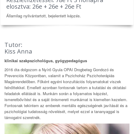
elosztva: 26e + 26e + 26e Ft
Államilag nyilvántartott, bejelentett képzés.
Tutor:
Kiss Anna
klinikai szakpszichológus, gyógypedagógus
2016 óta dolgozom a Nyírő Gyula OPAI Drogbeteg Gondozó és
Prevenciós Központban, valamit a Pszichoház Pszichoterápiás
Magánrendelőben. Főként egyéni konzultációs folyamatokat viszek
felnőttekkel. Emellett azonban fontosnak tartom a kutatási és oktatási
feladatok ellátását is. Munkám során a folyamatos képzést,
ismeretbővítést és a saját önismereti munkámat is kiemelten kezelem.
Fontosnak tekintem az emberek mentális egészségének javítását és a
pszichológiai tudatosság növelését, melyet ezzel a tananyaggal is
támogatni szeretnék.