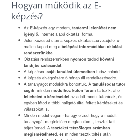
Hogyan működik az E-
képzés?
Az E-képzés egy modern,
tantermi jelenlétet nem
igénylő
, internet alapú oktatási forma.
Jelentkezésed után a képzés oktatásszervezőjétől e-
mailen kapod meg a
belépési információkat oktatási
rendszerünkbe
.
Oktatási rendszerünkben
nyomon tudod követni
tandíjbefizetéseidet
.
A képzésen
saját tanulási ütemedben
tudsz haladni.
A képzés elvégzésére 6 hónap áll rendelkezésedre.
A tananyagot modulokra bontottuk. A
tanulásodat tutor
segíti
, minden
modulhoz külön fórum
tartozik, ahol
felteheted a kérdéseidet
az adott modul tutorának, és
egyben látod a többi hallgató által feltett kérdéseket és
válaszokat is.
Minden modul végén - ha úgy érzed, hogy a modult
tananyagát megfelelően megtanultad -, tesztet kell
teljesítened. A
teszteket tetszőleges számban
megismételheted
, és minden tesztkitöltés után