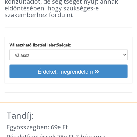
konzultációt, de segítséget nyújt annak
eldöntésében, hogy szükséges-e
szakemberhez fordulni.
Választható fizetési lehetőségek:
Érdekel, megrendelem
Tandíj:
Egyösszegben: 69e Ft
Részletfizetéssel: 78e Ft 3 hónapra