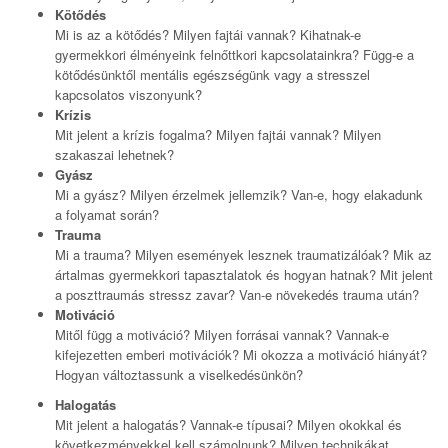
Kötődés
Mi is az a kötődés? Milyen fajtái vannak? Kihatnak-e
gyermekkori élményeink felnőttkori kapcsolatainkra? Függ-e a
kötődésünktől mentális egészségünk vagy a stresszel
kapcsolatos viszonyunk?
Krízis
Mit jelent a krízis fogalma? Milyen fajtái vannak? Milyen
szakaszai lehetnek?
Gyász
Mi a gyász? Milyen érzelmek jellemzik? Van-e, hogy elakadunk
a folyamat során?
Trauma
Mi a trauma? Milyen események lesznek traumatizálóak? Mik az
ártalmas gyermekkori tapasztalatok és hogyan hatnak? Mit jelent
a poszttraumás stressz zavar? Van-e növekedés trauma után?
Motiváció
Mitől függ a motiváció? Milyen forrásai vannak? Vannak-e
kifejezetten emberi motivációk? Mi okozza a motiváció hiányát?
Hogyan változtassunk a viselkedésünkön?
Halogatás
Mit jelent a halogatás? Vannak-e típusai? Milyen okokkal és
következményekkel kell számolnunk? Milyen technikákat