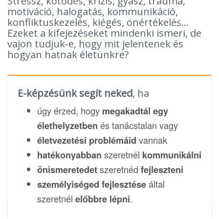
Stressz, kötődés, krízis, gyász, trauma,
motiváció, halogatás, kommunikáció,
konfliktuskezelés, kiégés, önértékelés...
Ezeket a kifejezéseket mindenki ismeri, de
vajon tudjuk-e, hogy mit jelentenek és
hogyan hatnak életünkre?
E-képzésünk segít neked
, ha
úgy érzed, hogy
megakadtál egy
és tanácstalan vagy
élethelyzetben
vannak
életvezetési problémáid
szeretnél
hatékonyabban
kommunikálni
szeretnéd
önismeretedet
fejleszteni
által
személyiséged fejlesztése
szeretnél
.
előbbre lépni