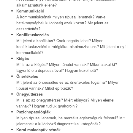
alkalmazhatunk ellene?
Kommunikáció
A kommunikációnak milyen típusai lehetnek? Van-e
hatékonyságbeli különbség ezek között? Mit jelent az
asszertivitás?
Konfliktuskezelés
Mit jelent a konfliktus? Csak negatív lehet? Milyen
konfliktuskezelési stratégiákat alkalmazhatunk? Mit jelent a nyílt
kommunikáció?
Kiégés
Mi is az a kiégés? Milyen tünetei vannak? Mikor alakul ki?
Egyenlő-e a depresszióval? Hogyan kezelhető?
Önértékelés
Mit jelent az önbecsülés és az önértékelés fogalma? Milyen
típusai vannak? Miből építkezik?
Önegyüttérzés
Mi is az az önegyüttérzés? Miért előnyös? Milyen elemei
vannak? Hogyan tudjuk gyakorolni?
Pszichopatológiák
Milyen típusai lehetnek, ha mentális egészségünk felborul? Mit
jelentenek a különböző diagnosztikai kategóriák?
Korai maladaptív sémák