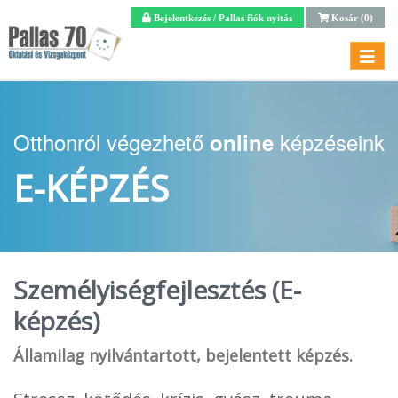
Bejelentkezés / Pallas fiók nyitás
Kosár (0)
Menü
Otthonról végezhető
képzéseink
online
E-KÉPZÉS
Személyiségfejlesztés (E-
képzés)
Államilag nyilvántartott, bejelentett képzés.