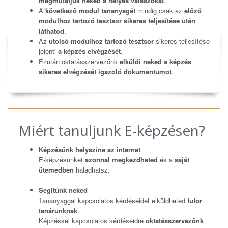
megmutatjuk neked a helyes válaszokat
.
A
következő modul tananyagát
mindig csak az
előző
modulhoz tartozó tesztsor sikeres teljesítése után
láthatod
.
Az
utolsó modulhoz tartozó tesztsor
sikeres teljesítése
jelenti
a képzés elvégzését
.
Ezután oktatásszervezőnk
elküldi neked a képzés
sikeres elvégzését igazoló dokumentumot
.
Miért tanuljunk E-képzésen?
Képzésünk helyszíne az internet
E-képzésünket
azonnal megkezdheted
és a
saját
ütemedben
haladhatsz.
Segítünk neked
Tananyaggal kapcsolatos kérdéseidet elküldheted
tutor
tanárunknak
.
Képzéssel kapcsolatos kérdéseidre
oktatásszervezőnk