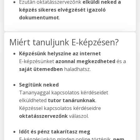
Ezután oktatásszervezőnk
elküldi neked a
képzés sikeres elvégzését igazoló
dokumentumot
.
Miért tanuljunk E-képzésen?
Képzésünk helyszíne az internet
E-képzésünket
azonnal megkezdheted
és a
saját ütemedben
haladhatsz.
Segítünk neked
Tananyaggal kapcsolatos kérdéseidet
elküldheted
tutor tanárunknak
.
Képzéssel kapcsolatos kérdéseidre
oktatásszervezőnk
válaszol.
Időt és pénz takarítasz meg
E-képzésünkön minden online történik,
nem