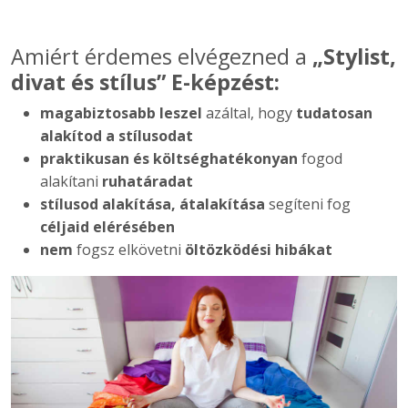
Amiért érdemes elvégezned a
„Stylist,
divat és stílus” E-képzést:
magabiztosabb leszel
azáltal, hogy
tudatosan
alakítod a stílusodat
praktikusan és költséghatékonyan
fogod
alakítani
ruhatáradat
stílusod alakítása, átalakítása
segíteni fog
céljaid elérésében
nem
fogsz elkövetni
öltözködési hibákat