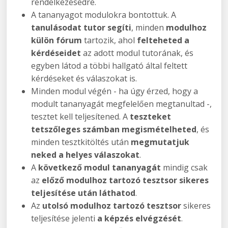
rendelkezésedre.
A tananyagot modulokra bontottuk. A
tanulásodat tutor segíti
, minden
modulhoz
külön fórum
tartozik, ahol
felteheted a
kérdéseidet
az adott modul tutorának, és
egyben látod a többi hallgató által feltett
kérdéseket és válaszokat is.
Minden modul végén - ha úgy érzed, hogy a
modult tananyagát megfelelően megtanultad -,
tesztet kell teljesítened. A
teszteket
tetszőleges számban megismételheted
, és
minden tesztkitöltés után
megmutatjuk
neked a helyes válaszokat
.
A
következő modul tananyagát
mindig csak
az
előző modulhoz tartozó tesztsor sikeres
teljesítése után láthatod
.
Az
utolsó modulhoz tartozó tesztsor
sikeres
teljesítése jelenti
a képzés elvégzését
.