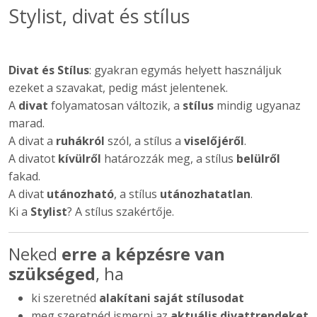
Stylist, divat és stílus
Divat és Stílus
: gyakran egymás helyett használjuk
ezeket a szavakat, pedig mást jelentenek.
A
divat
folyamatosan változik, a
stílus
mindig ugyanaz
marad.
A divat a
ruhákról
szól, a stílus a
viselőjéről
.
A divatot
kívülről
határozzák meg, a stílus
belülről
fakad.
A divat
utánozható
, a stílus
utánozhatatlan
.
Ki a
Stylist
? A stílus szakértője.
Neked
erre a képzésre van
szükséged
, ha
ki szeretnéd
alakítani saját stílusodat
meg szeretnéd ismerni az
aktuális divattrendeket