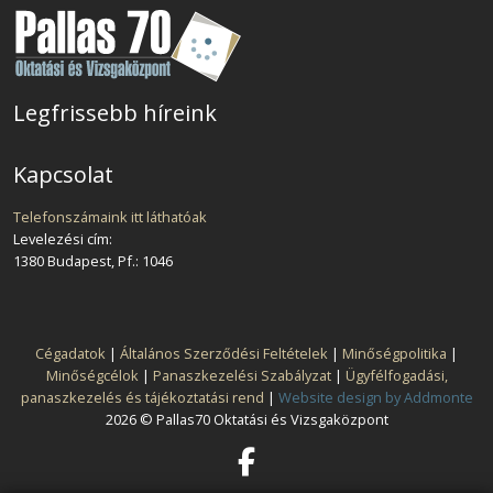
Legfrissebb híreink
Kapcsolat
Telefonszámaink itt láthatóak
Levelezési cím:
1380 Budapest, Pf.: 1046
Cégadatok
|
Általános Szerződési Feltételek
|
Minőségpolitika
|
Minőségcélok
|
Panaszkezelési Szabályzat
|
Ügyfélfogadási,
panaszkezelés és tájékoztatási rend
|
Website design by Addmonte
2026 © Pallas70 Oktatási és Vizsgaközpont