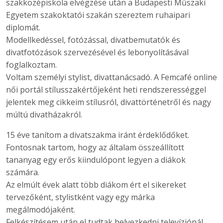
szakközépiskola elvégzése után a Budapesti Műszaki
Egyetem szakoktatói szakán szereztem ruhaipari
diplomát.
Modellkedéssel, fotózással, divatbemutatók és
divatfotózások szervezésével és lebonyolításával
foglalkoztam.
Voltam személyi stylist, divattanácsadó. A Femcafé online
női portál stílusszakértőjeként heti rendszerességgel
jelentek meg cikkeim stílusról, divattörténetről és nagy
múltú divatházakról.
15 éve tanítom a divatszakma iránt érdeklődőket.
Fontosnak tartom, hogy az általam összeállított
tananyag egy erős kiindulópont legyen a diákok
számára.
Az elmúlt évek alatt több diákom ért el sikereket
tervezőként, stylistként vagy egy márka
megálmodójaként.
Felkészítésem után el tudtak helyezkedni televíziónál,