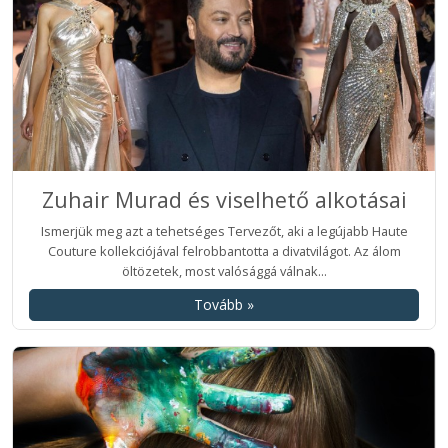
Zuhair Murad és viselhető alkotásai
Ismerjük meg azt a tehetséges Tervezőt, aki a legújabb Haute
Couture kollekciójával felrobbantotta a divatvilágot. Az álom
öltözetek, most valósággá válnak...
Tovább »