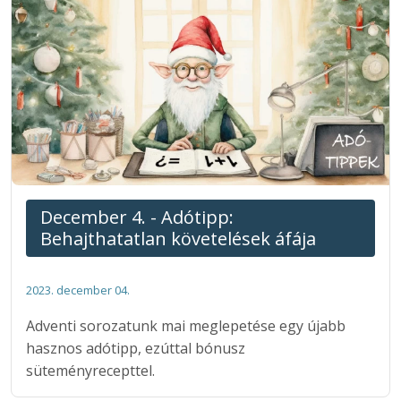
December 4. - Adótipp:
Behajthatatlan követelések áfája
2023. december 04.
Adventi sorozatunk mai meglepetése egy újabb
hasznos adótipp, ezúttal bónusz
süteményrecepttel.