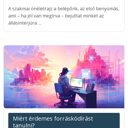
A szakmai önéletrajz a belépőnk, az első benyomás,
ami – ha jól van megírva – bejuttat minket az
állásinterjúra. ...
Miért érdemes forráskódírást
tanulni?