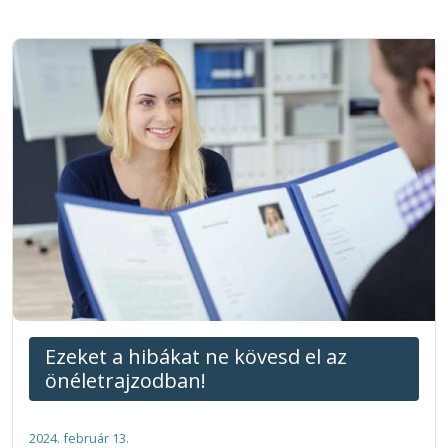
Ezeket a hibákat ne kövesd el az
önéletrajzodban!
2024. február 13.