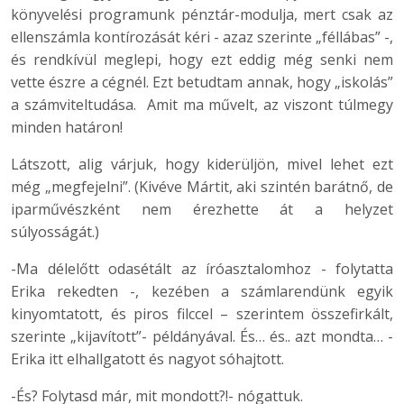
könyvelési programunk pénztár-modulja, mert csak az
ellenszámla kontírozását kéri - azaz szerinte „féllábas” -,
és rendkívül meglepi, hogy ezt eddig még senki nem
vette észre a cégnél. Ezt betudtam annak, hogy „iskolás”
a számviteltudása. Amit ma művelt, az viszont túlmegy
minden határon!
Látszott, alig várjuk, hogy kiderüljön, mivel lehet ezt
még „megfejelni”. (Kivéve Mártit, aki szintén barátnő, de
iparművészként nem érezhette át a helyzet
súlyosságát.)
-Ma délelőtt odasétált az íróasztalomhoz - folytatta
Erika rekedten -, kezében a számlarendünk egyik
kinyomtatott, és piros filccel – szerintem összefirkált,
szerinte „kijavított”- példányával. És… és.. azt mondta… -
Erika itt elhallgatott és nagyot sóhajtott.
-És? Folytasd már, mit mondott?!- nógattuk.