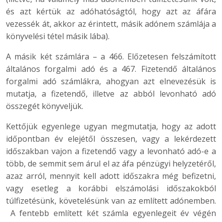
és azt kértük az adóhatóságtól, hogy azt az áfára
vezessék át, akkor az érintett, másik adónem számlája a
könyvelési tétel másik lába).
A másik két számlára – a 466. Előzetesen felszámított
általános forgalmi adó és a 467. Fizetendő általános
forgalmi adó számlákra, ahogyan azt elnevezésük is
mutatja, a fizetendő, illetve az abból levonható adó
összegét könyveljük.
Kettőjük egyenlege ugyan megmutatja, hogy az adott
időpontban év elejétől összesen, vagy a lekérdezett
időszakban vajon a fizetendő vagy a levonható adó-e a
több, de semmit sem árul el az áfa pénzügyi helyzetéről,
azaz arról, mennyit kell adott időszakra még befizetni,
vagy esetleg a korábbi elszámolási időszakokból
túlfizetésünk, követelésünk van az említett adónemben.
A fentebb említett két számla egyenlegeit év végén