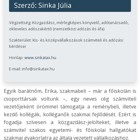
Szerző:
Sinka Júlia
Végzettség: Közgazdász, mérlegképes könyvelő, adótanácsadó,
okleveles adószakértő (nemzetközi adózás és áfa)
Szakterület: Kis- és középvállalkozások számviteli és adózási
kérdései
Honlap:
www.sinkatax.hu
E-mail: info@sinkatax.hu
Egyik barátnőm, Erika, szakmabeli – már a főiskolán is
csoporttársak voltunk –, egy neves cég számviteli
vezetőjeként örömmel támogatja a reménybeli, illetve
kezdő kollégák, kolléganők szakmai fejlődését. Ezért is
fogadja szívesen a közgazdász-jelölteket, illetve a
számvitel szakos egyetemi- és főiskolai hallgatókat
szakmai gyakorlatra az általa vezetett vállalkozáshoz.