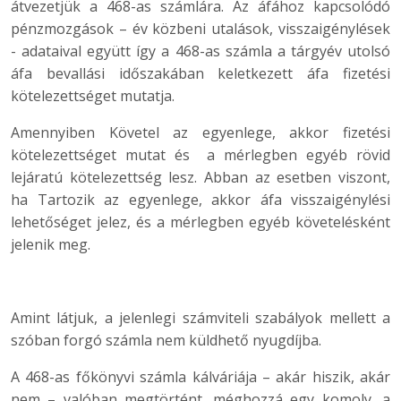
átvezetjük a 468-as számlára. Az áfához kapcsolódó
pénzmozgások – év közbeni utalások, visszaigénylések
- adataival együtt így a 468-as számla a tárgyév utolsó
áfa bevallási időszakában keletkezett áfa fizetési
kötelezettséget mutatja.
Amennyiben Követel az egyenlege, akkor fizetési
kötelezettséget mutat és a mérlegben egyéb rövid
lejáratú kötelezettség lesz. Abban az esetben viszont,
ha Tartozik az egyenlege, akkor áfa visszaigénylési
lehetőséget jelez, és a mérlegben egyéb követelésként
jelenik meg.
Amint látjuk, a jelenlegi számviteli szabályok mellett a
szóban forgó számla nem küldhető nyugdíjba.
A 468-as főkönyvi számla kálváriája – akár hiszik, akár
nem – valóban megtörtént, méghozzá egy komoly, a