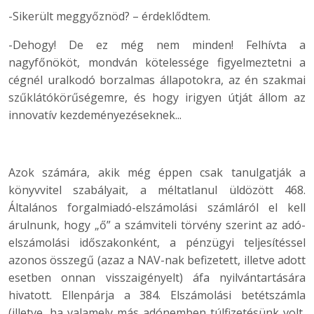
-Sikerült meggyőznöd? – érdeklődtem.
-Dehogy! De ez még nem minden! Felhívta a
nagyfőnököt, mondván kötelessége figyelmeztetni a
cégnél uralkodó borzalmas állapotokra, az én szakmai
szűklátókörűségemre, és hogy irigyen útját állom az
innovatív kezdeményezéseknek...
Azok számára, akik még éppen csak tanulgatják a
könyvvitel szabályait, a méltatlanul üldözött 468.
Általános forgalmiadó-elszámolási számláról el kell
árulnunk, hogy „ő” a számviteli törvény szerint az adó-
elszámolási időszakonként, a pénzügyi teljesítéssel
azonos összegű (azaz a NAV-nak befizetett, illetve adott
esetben onnan visszaigényelt) áfa nyilvántartására
hivatott. Ellenpárja a 384. Elszámolási betétszámla
(illetve, ha valamely más adónemben túlfizetésünk volt,