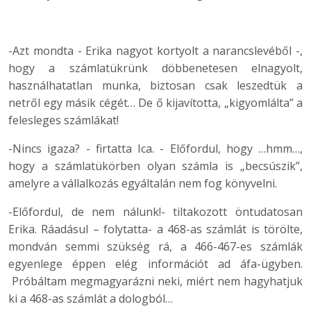
-Azt mondta - Erika nagyot kortyolt a narancslevéből -,
hogy a számlatükrünk döbbenetesen elnagyolt,
használhatatlan munka, biztosan csak leszedtük a
netről egy másik cégét… De ő kijavította, „kigyomlálta” a
felesleges számlákat!
-Nincs igaza? - firtatta Ica. - Előfordul, hogy …hmm…,
hogy a számlatükörben olyan számla is „becsúszik”,
amelyre a vállalkozás egyáltalán nem fog könyvelni.
-Előfordul, de nem nálunk!- tiltakozott öntudatosan
Erika. Ráadásul – folytatta- a 468-as számlát is törölte,
mondván semmi szükség rá, a 466-467-es számlák
egyenlege éppen elég információt ad áfa-ügyben.
Próbáltam megmagyarázni neki, miért nem hagyhatjuk
ki a 468-as számlát a dologból…