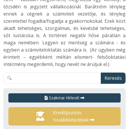
tőzsdén is jegyzett vállalkozásnál. Barátnőm tényleg
ennek a cégnek a számviteli vezetője, és tényleg
szeretettel fogadta/fogadja a gyakornokokat. Ezek közt
akadt tehetséges, szorgalmas, és kevésbé tehetséges,
sőt lustácska is. A történet negatív hőse páratlan a
maga nemében. Legyen ez mentség a számára - és
egyben a számviteloktatás számára is. (Az ügyben még
érintett – egyébként méltán elismert- felsőoktatási
intézmény megérdemli, hogy nevét ne áruljuk el.)
Keresés
Szakmai Hírlevél
Kreditpontos
továbbképzések