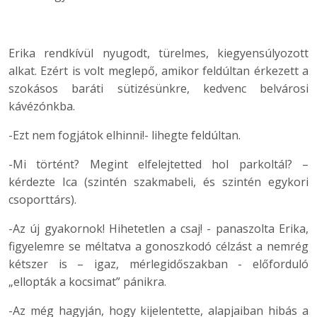
Erika rendkívül nyugodt, türelmes, kiegyensúlyozott
alkat. Ezért is volt meglepő, amikor feldúltan érkezett a
szokásos baráti sütizésünkre, kedvenc belvárosi
kávézónkba.
-Ezt nem fogjátok elhinni!- lihegte feldúltan.
-Mi történt? Megint elfelejtetted hol parkoltál? –
kérdezte Ica (szintén szakmabeli, és szintén egykori
csoporttárs).
-Az új gyakornok! Hihetetlen a csaj! - panaszolta Erika,
figyelemre se méltatva a gonoszkodó célzást a nemrég
kétszer is – igaz, mérlegidőszakban - előforduló
„ellopták a kocsimat” pánikra.
-Az még hagyján, hogy kijelentette, alapjaiban hibás a