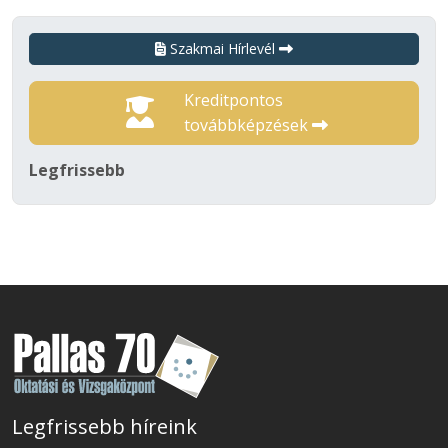
Szakmai Hírlevél
Kreditpontos
továbbképzések
Legfrissebb
Legfrissebb híreink