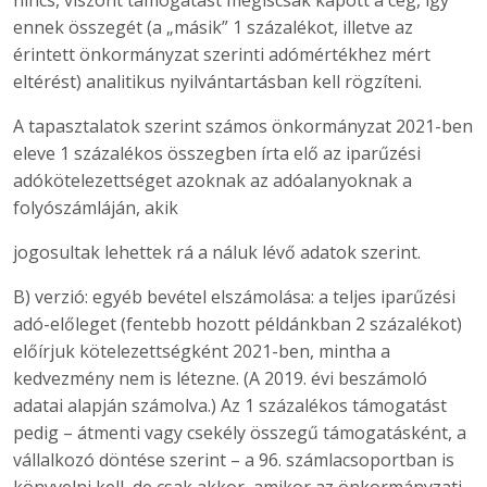
nincs, viszont támogatást mégiscsak kapott a cég, így
ennek összegét (a „másik” 1 százalékot, illetve az
érintett önkormányzat szerinti adómértékhez mért
eltérést) analitikus nyilvántartásban kell rögzíteni.
A tapasztalatok szerint számos önkormányzat 2021-ben
eleve 1 százalékos összegben írta elő az iparűzési
adókötelezettséget azoknak az adóalanyoknak a
folyószámláján, akik
jogosultak lehettek rá a náluk lévő adatok szerint.
B) verzió: egyéb bevétel elszámolása: a teljes iparűzési
adó-előleget (fentebb hozott példánkban 2 százalékot)
előírjuk kötelezettségként 2021-ben, mintha a
kedvezmény nem is létezne. (A 2019. évi beszámoló
adatai alapján számolva.) Az 1 százalékos támogatást
pedig – átmenti vagy csekély összegű támogatásként, a
vállalkozó döntése szerint – a 96. számlacsoportban is