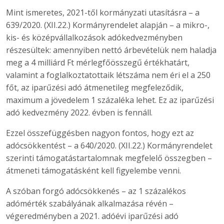
Mint ismeretes, 2021-től kormányzati utasításra – a
639/2020. (XII.22.) Kormányrendelet alapján – a mikro-,
kis- és középvállalkozások adókedvezményben
részesültek: amennyiben nettó árbevételük nem haladja
meg a 4 milliárd Ft mérlegfőösszegű értékhatárt,
valamint a foglalkoztatottaik létszáma nem éri el a 250
főt, az iparűzési adó átmenetileg megfeleződik,
maximum a jövedelem 1 százaléka lehet. Ez az iparűzési
adó kedvezmény 2022. évben is fennáll.
Ezzel összefüggésben nagyon fontos, hogy ezt az
adócsökkentést – a 640/2020. (XII.22.) Kormányrendelet
szerinti támogatástartalomnak megfelelő összegben –
átmeneti támogatásként kell figyelembe venni.
A szóban forgó adócsökkenés – az 1 százalékos
adómérték szabályának alkalmazása révén –
végeredményben a 2021. adóévi iparűzési adó