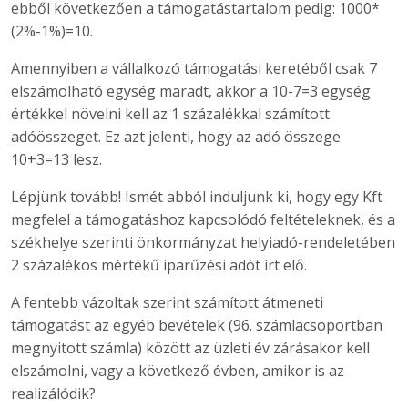
ebből következően a támogatástartalom pedig: 1000*
(2%-1%)=10.
Amennyiben a vállalkozó támogatási keretéből csak 7
elszámolható egység maradt, akkor a 10-7=3 egység
értékkel növelni kell az 1 százalékkal számított
adóösszeget. Ez azt jelenti, hogy az adó összege
10+3=13 lesz.
Lépjünk tovább! Ismét abból induljunk ki, hogy egy Kft
megfelel a támogatáshoz kapcsolódó feltételeknek, és a
székhelye szerinti önkormányzat helyiadó-rendeletében
2 százalékos mértékű iparűzési adót írt elő.
A fentebb vázoltak szerint számított átmeneti
támogatást az egyéb bevételek (96. számlacsoportban
megnyitott számla) között az üzleti év zárásakor kell
elszámolni, vagy a következő évben, amikor is az
realizálódik?