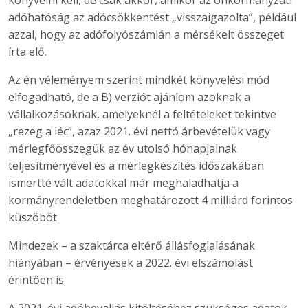
könyvelni kell, de csak akkor, amikor az önkormányzati
adóhatóság az adócsökkentést „visszaigazolta”, például
azzal, hogy az adófolyószámlán a mérsékelt összeget
írta elő.
Az én véleményem szerint mindkét könyvelési mód
elfogadható, de a B) verziót ajánlom azoknak a
vállalkozásoknak, amelyeknél a feltételeket tekintve
„rezeg a léc”, azaz 2021. évi nettó árbevételük vagy
mérlegfőösszegük az év utolsó hónapjainak
teljesítményével és a mérlegkészítés időszakában
ismertté vált adatokkal már meghaladhatja a
kormányrendeletben meghatározott 4 milliárd forintos
küszöböt.
Mindezek – a szaktárca eltérő állásfoglalásának
hiányában – érvényesek a 2022. évi elszámolást
érintően is.