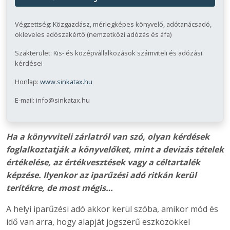
Végzettség: Közgazdász, mérlegképes könyvelő, adótanácsadó,
okleveles adószakértő (nemzetközi adózás és áfa)
Szakterület: Kis- és középvállalkozások számviteli és adózási
kérdései
Honlap:
www.sinkatax.hu
E-mail: info@sinkatax.hu
Ha a könyvviteli zárlatról van szó, olyan kérdések
foglalkoztatják a könyvelőket, mint a devizás tételek
értékelése, az értékvesztések vagy a céltartalék
képzése. Ilyenkor az iparűzési adó ritkán kerül
terítékre, de most mégis…
A helyi iparűzési adó akkor kerül szóba, amikor mód és
idő van arra, hogy alapját jogszerű eszközökkel