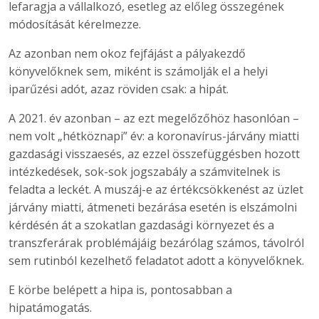
lefaragja a vállalkozó, esetleg az előleg összegének
módosítását kérelmezze.
Az azonban nem okoz fejfájást a pályakezdő
könyvelőknek sem, miként is számolják el a helyi
iparűzési adót, azaz röviden csak: a hipát.
A 2021. év azonban – az ezt megelőzőhöz hasonlóan –
nem volt „hétköznapi” év: a koronavírus-járvány miatti
gazdasági visszaesés, az ezzel összefüggésben hozott
intézkedések, sok-sok jogszabály a számvitelnek is
feladta a leckét. A muszáj-e az értékcsökkenést az üzlet
járvány miatti, átmeneti bezárása esetén is elszámolni
kérdésén át a szokatlan gazdasági környezet és a
transzferárak problémájáig bezárólag számos, távolról
sem rutinból kezelhető feladatot adott a könyvelőknek.
E körbe belépett a hipa is, pontosabban a
hipatámogatás.