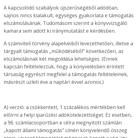
A kapcsolódó szabályok újszerűségéből adódóan,
sajnos nincs kialakult, egységes gyakorlata e támogatás
elszámolásának. Tudomásom szerint a könyvvizsgáló
kamara sem adott ki iránymutatást e kérdésben.
A számviteli törvény alapelveiből levezethetően, illetve a
tárgyalt támogatás „működéséből” következően, az
elszámolásnak két megoldása lehetséges. (Ennek
kapcsán feltételezzük, hogy a könyvelésben érintett
társaság egyrészt megfelel a támogatás feltételeinek,
másrészt üzleti éve a naptári évvel azonos.)
A) verzió: a csökkentett, 1 százalékos mértékben kell
előírni a helyi iparűzési adókötelezettséget. Ez esetben,
a 96. számlacsoportban e célra megnyitott számlán
„kapott állami támogatás” címén könyvelendő összeg