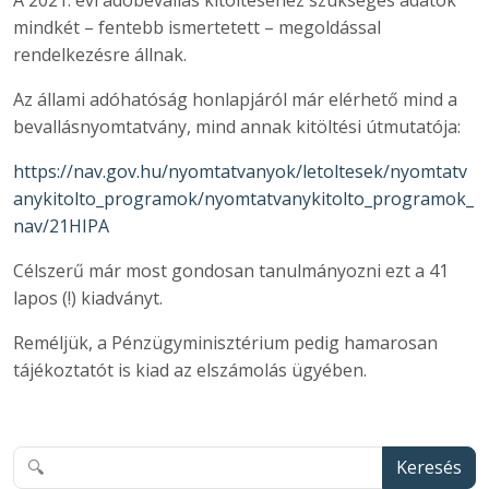
A 2021. évi adóbevallás kitöltéséhez szükséges adatok
mindkét – fentebb ismertetett – megoldással
rendelkezésre állnak.
Az állami adóhatóság honlapjáról már elérhető mind a
bevallásnyomtatvány, mind annak kitöltési útmutatója:
https://nav.gov.hu/nyomtatvanyok/letoltesek/nyomtatv
anykitolto_programok/nyomtatvanykitolto_programok_
nav/21HIPA
Célszerű már most gondosan tanulmányozni ezt a 41
lapos (!) kiadványt.
Reméljük, a Pénzügyminisztérium pedig hamarosan
tájékoztatót is kiad az elszámolás ügyében.
Keresés