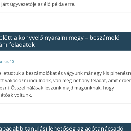
 járt ügyvezetője az élő példa erre.
előtt a könyvelő nyaralni megy – beszámoló
áni feladatok
únius 10.
 letudtuk a beszámolókat és vágyunk már egy kis pihenésr
tt vakációzni indulnánk, van még néhány feladat, amit érd
ezni. Ősszel hálásak leszünk majd magunknak, hogy
látóak voltunk.
abadabb tanulási lehetőség az adótanácsadó