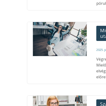
pórul
Mi
ut
2025. j
Végre
Mielő
elvég
előre
Sz