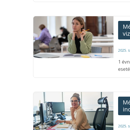
Mé
vi
2025. 
1 évn
eseté
Mé
in
2025. 