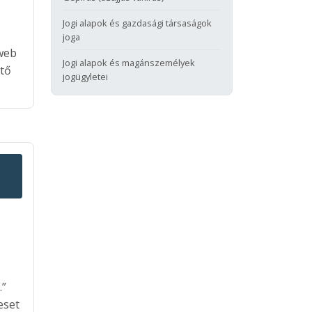
Jogi alapok és gazdasági társaságok
joga
 web
Jogi alapok és magánszemélyek
ttő
jogügyletei
.”
eset