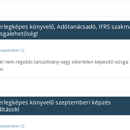
rlegképes könyvelő, Adótanácsadó, IFRS szakm
zsgalehetőség!
szeptember 22.
él nem régebbi tanúsítvány vagy sikertelen képesítő vizsga
n.
rlegképes könyvelő szeptemberi képzés
dítások!
szeptember 22.