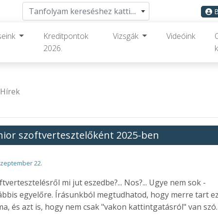
Tanfolyam kereséshez kattints ide
B
seink
Kreditpontok
Vizsgák
Videóink
2026.
k
Hírek
nior szoftvertesztelőként 2025-ben
szeptember 22.
ftvertesztelésről mi jut eszedbe?... Nos?... Ugye nem sok -
ábbis egyelőre. Írásunkból megtudhatod, hogy merre tart ez
a, és azt is, hogy nem csak "vakon kattintgatásról" van szó.