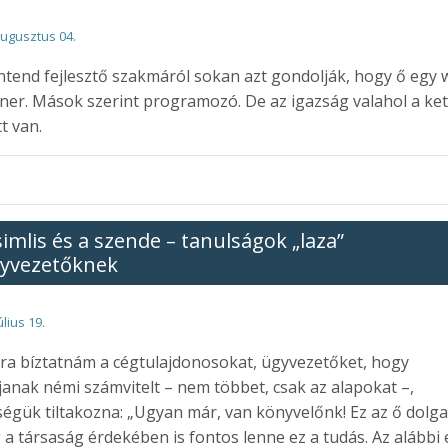
augusztus 04.
ntend fejlesztő szakmáról sokan azt gondolják, hogy ő egy
ner. Mások szerint programozó. De az igazság valahol a ke
t van.
simlis és a szende – tanulságok „laza”
yvezetőknek
úlius 19.
ra bíztatnám a cégtulajdonosokat, ügyvezetőket, hogy
janak némi számvitelt – nem többet, csak az alapokat –,
égük tiltakozna: „Ugyan már, van könyvelőnk! Ez az ő dolga
 a társaság érdekében is fontos lenne ez a tudás. Az alábbi 