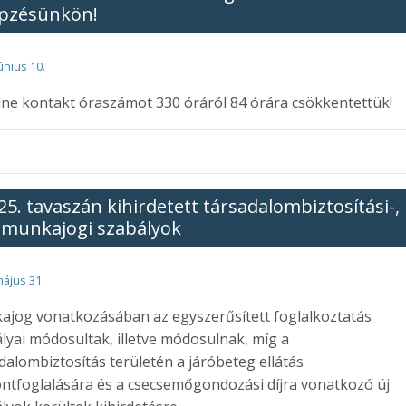
pzésünkön!
únius 10.
ine kontakt óraszámot 330 óráról 84 órára csökkentettük!
25. tavaszán kihirdetett társadalombiztosítási-,
 munkajogi szabályok
május 31.
jog vonatkozásában az egyszerűsített foglalkoztatás
lyai módosultak, illetve módosulnak, míg a
dalombiztosítás területén a járóbeteg ellátás
ntfoglalására és a csecsemőgondozási díjra vonatkozó új