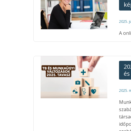
ké
2025. j
A onl
20
és
2025. 
Munka
szabá
társa
időpo