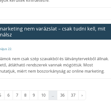
lyok kerültek kihirdetésre.
marketing nem varázslat – csak tudni kell, mit
inálsz
május 22.
lámok nem csak szép szavakból és látványtervekből állnak.
ető, átlátható rendszerek vannak mögöttük. Most
tatjuk, miért nem boszorkányság az online marketing.
5
6
7
8
9
10
...
36
37
›