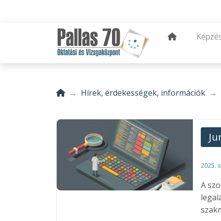
Képzé
Hírek, érdekességek, információk
Ju
2025. 
A szo
legal
szakm