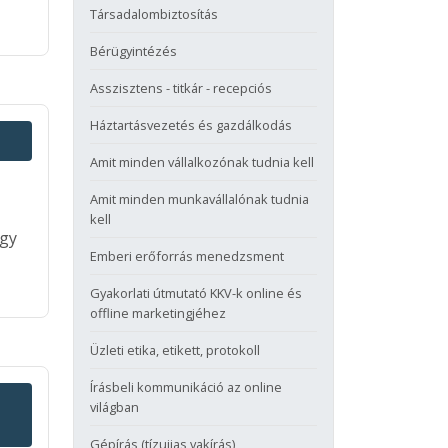
Társadalombiztosítás
Bérügyintézés
Asszisztens - titkár - recepciós
Háztartásvezetés és gazdálkodás
Amit minden vállalkozónak tudnia kell
Amit minden munkavállalónak tudnia
kell
ogy
Emberi erőforrás menedzsment
Gyakorlati útmutató KKV-k online és
offline marketingjéhez
Üzleti etika, etikett, protokoll
Írásbeli kommunikáció az online
világban
Gépírás (tízujjas vakírás)