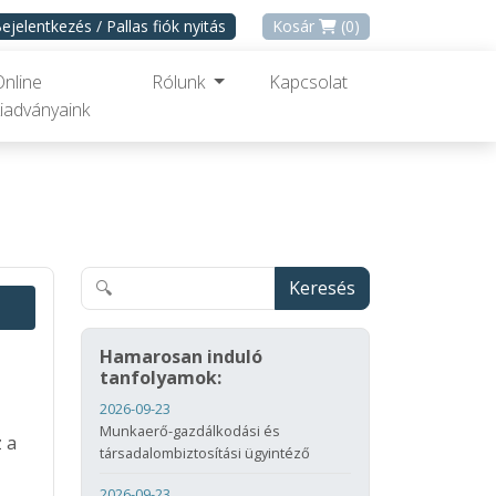
ejelentkezés / Pallas fiók nyitás
Kosár
(0)
Online
Rólunk
Kapcsolat
iadványaink
Keresés
Hamarosan induló
tanfolyamok:
2026-09-23
Munkaerő-gazdálkodási és
 a
társadalombiztosítási ügyintéző
2026-09-23