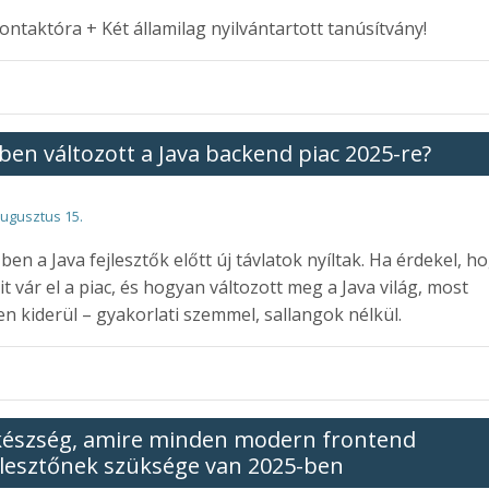
ontaktóra + Két államilag nyilvántartott tanúsítvány!
ben változott a Java backend piac 2025-re?
augusztus 15.
ben a Java fejlesztők előtt új távlatok nyíltak. Ha érdekel, h
t vár el a piac, és hogyan változott meg a Java világ, most
n kiderül – gyakorlati szemmel, sallangok nélkül.
készség, amire minden modern frontend
jlesztőnek szüksége van 2025-ben