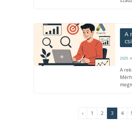
szabá
A 
cs
2025. 
A rek
Mérh
megmu
‹
1
2
3
4