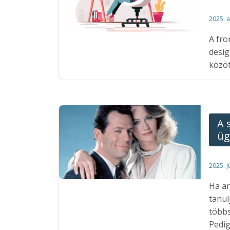
2025. 
A fro
desig
közöt
A 
üg
2025. j
Ha ar
tanul
többs
Pedig