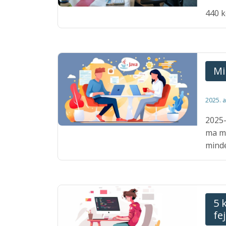
440 k
Mi
2025. 
2025-
ma mi
minde
5 
fe