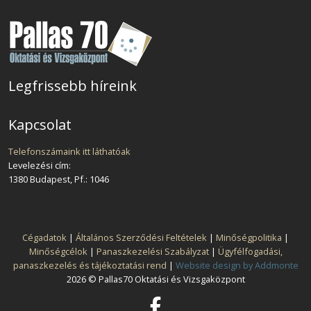
Legfrissebb híreink
Kapcsolat
Telefonszámaink itt láthatóak
Levelezési cím:
1380 Budapest, Pf.: 1046
Cégadatok
|
Általános Szerződési Feltételek
|
Minőségpolitika
|
Minőségcélok
|
Panaszkezelési Szabályzat
|
Ügyfélfogadási,
panaszkezelés és tájékoztatási rend
|
Website design by Addmonte
2026 © Pallas70 Oktatási és Vizsgaközpont