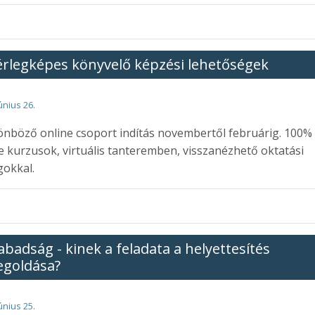
rlegképes könyvelő képzési lehetőségek
únius 26.
önböző online csoport indítás novembertől februárig. 100%
e kurzusok, virtuális tanteremben, visszanézhető oktatási
gokkal.
abadság - kinek a feladata a helyettesítés
goldása?
únius 25.