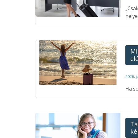
„Csak
helye
Mi
el
2026. j
Ha so
Tá
ké