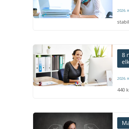
2026. 
stabi
8 
el
2026. 
440 k
Ma