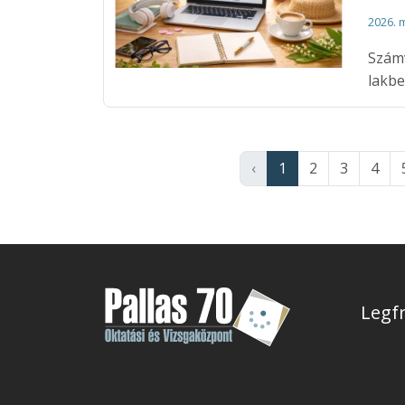
2026. 
Számv
lakb
‹
1
2
3
4
Legfr