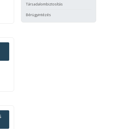
Társadalombiztosítás
Bérügyintézés
s