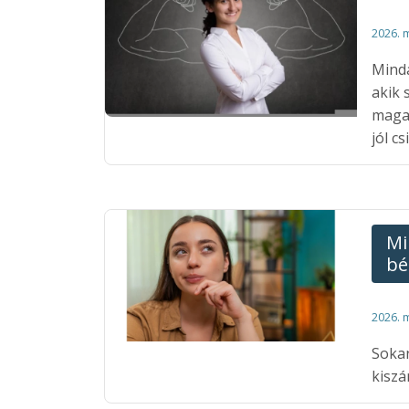
2026. 
Minda
akik 
magab
jól csi
Mi
bé
2026. 
Sokan
kiszá