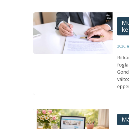
Mu
kel
2026. 
Ritká
fogla
Gondo
válto
éppe
Má