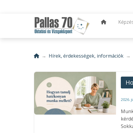
Képzé
Hírek, érdekességek, információk
Ho
2026. j
Munka
kérdé
Sokka