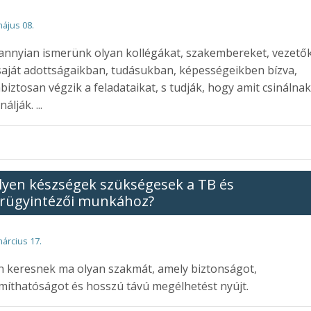
május 08.
nnyian ismerünk olyan kollégákat, szakembereket, vezetők
saját adottságaikban, tudásukban, képességeikben bízva,
iztosan végzik a feladataikat, s tudják, hogy amit csinálnak
nálják. ...
lyen készségek szükségesek a TB és
rügyintézői munkához?
március 17.
 keresnek ma olyan szakmát, amely biztonságot,
míthatóságot és hosszú távú megélhetést nyújt.