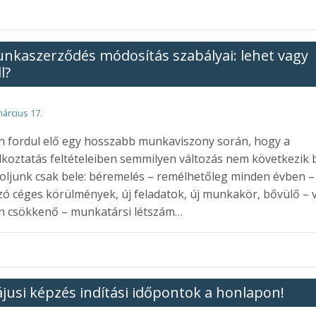
nkaszerződés módosítás szabályai: lehet vagy
l?
március 17.
n fordul elő egy hosszabb munkaviszony során, hogy a
lkoztatás feltételeiben semmilyen változás nem következik 
ljunk csak bele: béremelés – remélhetőleg minden évben –
zó céges körülmények, új feladatok, új munkakör, bővülő – 
n csökkenő – munkatársi létszám…
jusi képzés indítási időpontok a honlapon!