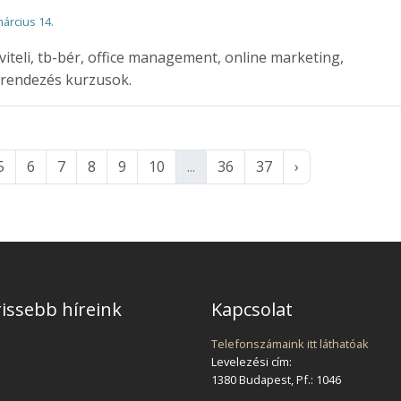
március 14.
iteli, tb-bér, office management, online marketing,
erendezés kurzusok.
5
6
7
8
9
10
...
36
37
›
issebb híreink
Kapcsolat
Telefonszámaink itt láthatóak
Levelezési cím:
1380 Budapest, Pf.: 1046