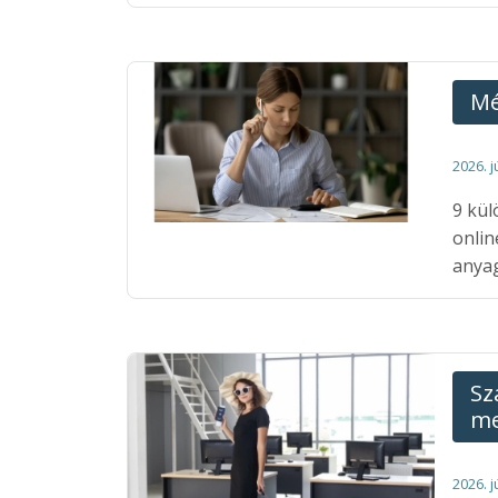
Mé
2026. j
9 kül
onlin
anya
Sz
me
2026. j