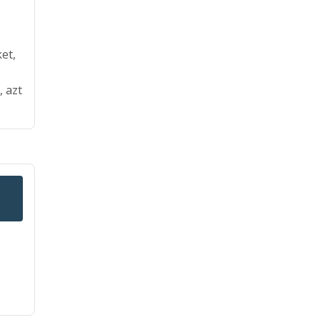
et,
, azt