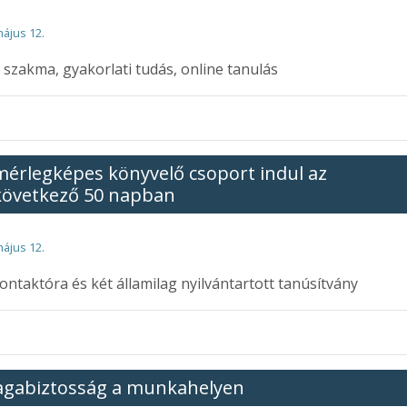
május 12.
l szakma, gyakorlati tudás, online tanulás
mérlegképes könyvelő csoport indul az
következő 50 napban
május 12.
ontaktóra és két államilag nyilvántartott tanúsítvány
gabiztosság a munkahelyen