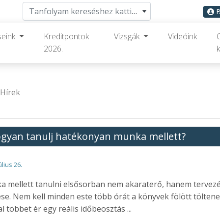
Tanfolyam kereséshez kattints ide
B
seink
Kreditpontok
Vizsgák
Videóink
2026.
k
Hírek
gyan tanulj hatékonyan munka mellett?
úlius 26.
 mellett tanulni elsősorban nem akaraterő, hanem tervez
se. Nem kell minden este több órát a könyvek fölött töltene
l többet ér egy reális időbeosztás ...