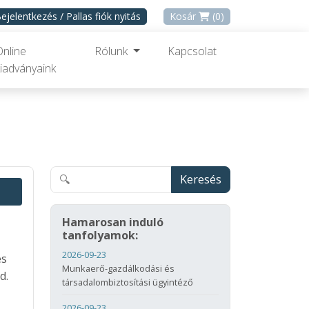
ejelentkezés / Pallas fiók nyitás
Kosár
(0)
Online
Rólunk
Kapcsolat
iadványaink
Keresés
Hamarosan induló
tanfolyamok:
2026-09-23
és
Munkaerő-gazdálkodási és
d.
társadalombiztosítási ügyintéző
2026-09-23