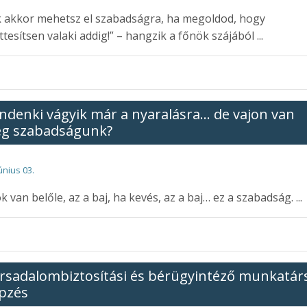
 akkor mehetsz el szabadságra, ha megoldod, hogy
ttesítsen valaki addig!” – hangzik a főnök szájából ...
ndenki vágyik már a nyaralásra… de vajon van
ég szabadságunk?
únius 03.
k van belőle, az a baj, ha kevés, az a baj… ez a szabadság. ...
rsadalombiztosítási és bérügyintéző munkatár
pzés