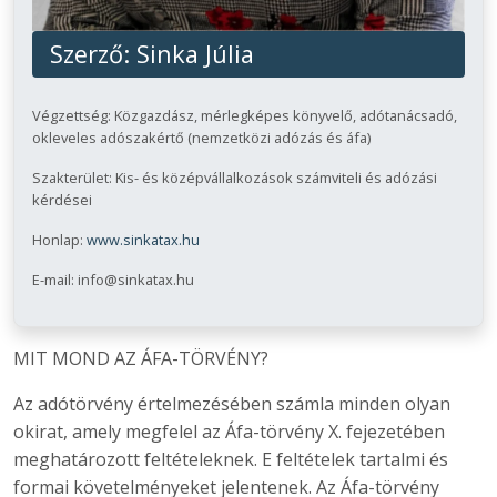
Szerző:
Sinka Júlia
Végzettség: Közgazdász, mérlegképes könyvelő, adótanácsadó,
okleveles adószakértő (nemzetközi adózás és áfa)
Szakterület: Kis- és középvállalkozások számviteli és adózási
kérdései
Honlap:
www.sinkatax.hu
E-mail: info@sinkatax.hu
MIT MOND AZ ÁFA-TÖRVÉNY?
Az adótörvény értelmezésében számla minden olyan
okirat, amely megfelel az Áfa-törvény X. fejezetében
meghatározott feltételeknek. E feltételek tartalmi és
formai követelményeket jelentenek. Az Áfa-törvény