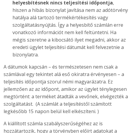
helyesbítésnek nincs teljesítési időpontja
,
hiszen a hibás bizonylat javítása nem az adótörvény
hatálya alá tartozó termékértékesítés vagy
szolgáltatásnyújtás. Így a helyesbítő számlán erre
vonatkozó információt nem kell feltüntetni. Ha
mégis szeretne a kibocsátó ilyet megadni, akkor az
eredeti ügylet teljesítési dátumát kell felvezetnie a
bizonylatra.
A dátumok kapcsán – és természetesen nem csak a
számlával egy tekintet alá eső okiratra érvényesen – a
teljesítés időpontja szorul némi magyarázatra. Ez
jellemzően az az időpont, amikor az ügylet ténylegesen
megtörtént: a terméket átadták a vevőnek, elvégezték a
szolgáltatást. (A számlát a teljesítéstől számított
legkésőbb 15 napon belül kell elkészíteni. )
A kiállított számla szabályszerűségéhez az is
hozzátartozik, hogy a törvényben előírt adatokat a