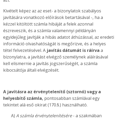
azt.
Kivételt képez az az eset- a bizonylatok szabályos
javítására vonatkozó előírások betartásával -, ha a
kézzel kitöltött számla hibáját a felek azonnal
észreveszik, és a számla valamennyi példányán
egyidejűleg javítják a hibás adatot áthúzással, az eredeti
információ olvashatóságát is megőrizve, és a helyes
tétel felvezetésével. A
javítás dátumát is ráírva
a
bizonylatra, a javítást elvégző személynek aláírásával
kell elismernie a javítás jogszerűségét, a számla
kibocsátója általi elvégzését.
A javításra az érvénytelenítő (sztornó) vagy a
helyesbítő számla,
pontosabban számlával egy
tekintet alá eső okirat (170.§.) használható.
A)
A számla érvénytelenítésére
- a szakmában