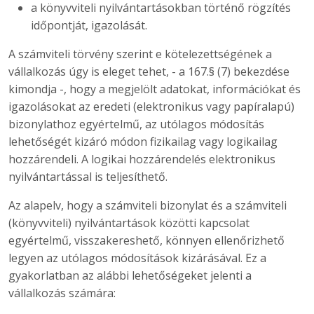
a könyvviteli nyilvántartásokban történő rögzítés
időpontját, igazolását.
A számviteli törvény szerint e kötelezettségének a
vállalkozás úgy is eleget tehet, - a 167.§ (7) bekezdése
kimondja -, hogy a megjelölt adatokat, információkat és
igazolásokat az eredeti (elektronikus vagy papíralapú)
bizonylathoz egyértelmű, az utólagos módosítás
lehetőségét kizáró módon fizikailag vagy logikailag
hozzárendeli. A logikai hozzárendelés elektronikus
nyilvántartással is teljesíthető.
Az alapelv, hogy a számviteli bizonylat és a számviteli
(könyvviteli) nyilvántartások közötti kapcsolat
egyértelmű, visszakereshető, könnyen ellenőrizhető
legyen az utólagos módosítások kizárásával. Ez a
gyakorlatban az alábbi lehetőségeket jelenti a
vállalkozás számára: