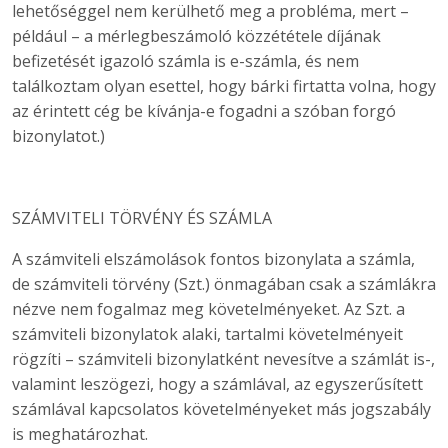
lehetőséggel nem kerülhető meg a probléma, mert –
például – a mérlegbeszámoló közzététele díjának
befizetését igazoló számla is e-számla, és nem
találkoztam olyan esettel, hogy bárki firtatta volna, hogy
az érintett cég be kívánja-e fogadni a szóban forgó
bizonylatot.)
SZÁMVITELI TÖRVÉNY ÉS SZÁMLA
A számviteli elszámolások fontos bizonylata a számla,
de számviteli törvény (Szt.) önmagában csak a számlákra
nézve nem fogalmaz meg követelményeket. Az Szt. a
számviteli bizonylatok alaki, tartalmi követelményeit
rögzíti – számviteli bizonylatként nevesítve a számlát is-,
valamint leszögezi, hogy a számlával, az egyszerűsített
számlával kapcsolatos követelményeket más jogszabály
is meghatározhat.