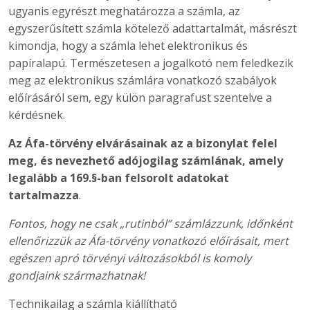
ugyanis egyrészt meghatározza a számla, az
egyszerűsített számla kötelező adattartalmát, másrészt
kimondja, hogy a számla lehet elektronikus és
papíralapú. Természetesen a jogalkotó nem feledkezik
meg az elektronikus számlára vonatkozó szabályok
előírásáról sem, egy külön paragrafust szentelve a
kérdésnek.
Az Áfa-törvény elvárásainak az a bizonylat felel
meg, és nevezhető adójogilag számlának, amely
legalább a 169.§-ban felsorolt adatokat
tartalmazza
.
Fontos, hogy ne csak „rutinból” számlázzunk, időnként
ellenőrizzük az Áfa-törvény vonatkozó előírásait, mert
egészen apró törvényi változásokból is komoly
gondjaink származhatnak!
Technikailag a számla kiállítható