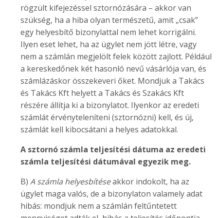
rögzült kifejezéssel sztornózására – akkor van
szükség, ha a hiba olyan természetű, amit „csak”
egy helyesbítő bizonylattal nem lehet korrigálni.
Ilyen eset lehet, ha az ügylet nem jött létre, vagy
nem a számlán megjelölt felek között zajlott. Például
a kereskedőnek két hasonló nevű vásárlója van, és
számlázáskor összekeveri őket. Mondjuk a Takács
és Takács Kft helyett a Takács és Szakács Kft
részére állítja ki a bizonylatot. Ilyenkor az eredeti
számlát érvényteleníteni (sztornózni) kell, és új,
számlát kell kibocsátani a helyes adatokkal.
A sztornó számla teljesítési dátuma az eredeti
számla teljesítési dátumával egyezik meg.
B)
A számla helyesbítése
akkor indokolt, ha az
ügylet maga valós, de a bizonylaton valamely adat
hibás: mondjuk nem a számlán feltűntetett