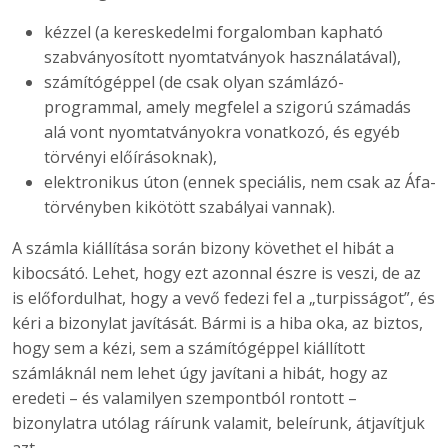
kézzel (a kereskedelmi forgalomban kapható
szabványosított nyomtatványok használatával),
számítógéppel (de csak olyan számlázó-
programmal, amely megfelel a szigorú számadás
alá vont nyomtatványokra vonatkozó, és egyéb
törvényi előírásoknak),
elektronikus úton (ennek speciális, nem csak az Áfa-
törvényben kikötött szabályai vannak).
A számla kiállítása során bizony követhet el hibát a
kibocsátó. Lehet, hogy ezt azonnal észre is veszi, de az
is előfordulhat, hogy a vevő fedezi fel a „turpisságot”, és
kéri a bizonylat javítását. Bármi is a hiba oka, az biztos,
hogy sem a kézi, sem a számítógéppel kiállított
számláknál nem lehet úgy javítani a hibát, hogy az
eredeti – és valamilyen szempontból rontott –
bizonylatra utólag ráírunk valamit, beleírunk, átjavítjuk