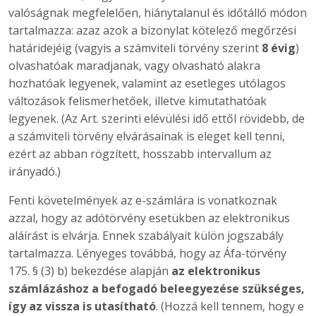
valóságnak megfelelően, hiánytalanul és időtálló módon
tartalmazza: azaz azok a bizonylat kötelező megőrzési
határidejéig (vagyis a számviteli törvény szerint
8 évig
)
olvashatóak maradjanak, vagy olvasható alakra
hozhatóak legyenek, valamint az esetleges utólagos
változások felismerhetőek, illetve kimutathatóak
legyenek. (Az Art. szerinti elévülési idő ettől rövidebb, de
a számviteli törvény elvárásainak is eleget kell tenni,
ezért az abban rögzített, hosszabb intervallum az
irányadó.)
Fenti követelmények az e-számlára is vonatkoznak
azzal, hogy az adótörvény esetükben az elektronikus
aláírást is elvárja. Ennek szabályait külön jogszabály
tartalmazza. Lényeges továbbá, hogy az Áfa-törvény
175. § (3) b) bekezdése alapján
az elektronikus
számlázáshoz a befogadó beleegyezése szükséges,
így az vissza is utasítható
. (Hozzá kell tennem, hogy e