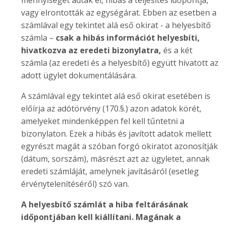
mennyiséget adták el, hibás a teljesítés időpontja,
vagy elrontották az egységárat. Ebben az esetben a
számlával egy tekintet alá eső okirat - a helyesbítő
számla –
csak a hibás információt helyesbíti,
hivatkozva az eredeti bizonylatra,
és a két
számla (az eredeti és a helyesbítő) együtt hivatott az
adott ügylet dokumentálására.
A számlával egy tekintet alá eső okirat esetében is
előírja az adótörvény (170.§.) azon adatok körét,
amelyeket mindenképpen fel kell tűntetni a
bizonylaton. Ezek a hibás és javított adatok mellett
egyrészt magát a szóban forgó okiratot azonosítják
(dátum, sorszám), másrészt azt az ügyletet, annak
eredeti számláját, amelynek javításáról (esetleg
érvénytelenítéséről) szó van.
A helyesbítő számlát a hiba feltárásának
időpontjában kell kiállítani.
Magának a