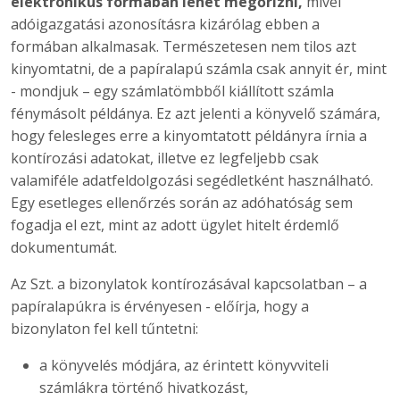
elektronikus formában lehet megőrizni,
mivel
adóigazgatási azonosításra kizárólag ebben a
formában alkalmasak. Természetesen nem tilos azt
kinyomtatni, de a papíralapú számla csak annyit ér, mint
- mondjuk – egy számlatömbből kiállított számla
fénymásolt példánya. Ez azt jelenti a könyvelő számára,
hogy felesleges erre a kinyomtatott példányra írnia a
kontírozási adatokat, illetve ez legfeljebb csak
valamiféle adatfeldolgozási segédletként használható.
Egy esetleges ellenőrzés során az adóhatóság sem
fogadja el ezt, mint az adott ügylet hitelt érdemlő
dokumentumát.
Az Szt. a bizonylatok kontírozásával kapcsolatban – a
papíralapúkra is érvényesen - előírja, hogy a
bizonylaton fel kell tűntetni:
a könyvelés módjára, az érintett könyvviteli
számlákra történő hivatkozást,