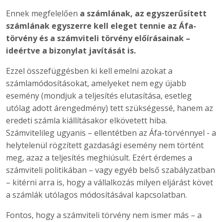
Ennek megfelelően
a számlának, az egyszerűsített
számlának egyszerre kell eleget tennie az Áfa-
törvény és a számviteli törvény előírásainak –
ideértve a bizonylat javítását is.
Ezzel összefüggésben ki kell emelni azokat a
számlamódosításokat, amelyeket nem egy újabb
esemény (mondjuk a teljesítés elutasítása, esetleg
utólag adott árengedmény) tett szükségessé, hanem az
eredeti számla kiállításakor elkövetett hiba.
Számvitelileg ugyanis – ellentétben az Áfa-törvénnyel - a
helytelenül rögzített gazdasági esemény nem történt
meg, azaz a teljesítés meghiúsult. Ezért érdemes a
számviteli politikában – vagy egyéb belső szabályzatban
– kitérni arra is, hogy a vállalkozás milyen eljárást követ
a számlák utólagos módosításával kapcsolatban.
Fontos, hogy a számviteli törvény nem ismer más – a