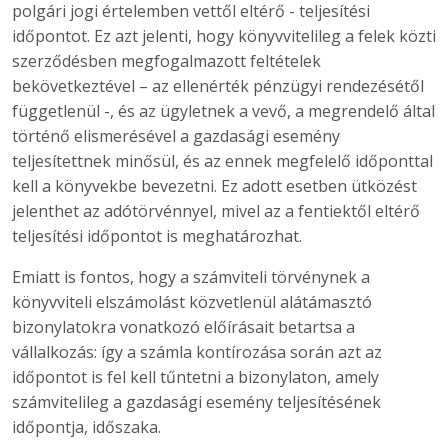
polgári jogi értelemben vettől eltérő - teljesítési
időpontot. Ez azt jelenti, hogy könyvvitelileg a felek közti
szerződésben megfogalmazott feltételek
bekövetkeztével – az ellenérték pénzügyi rendezésétől
függetlenül -, és az ügyletnek a vevő, a megrendelő által
történő elismerésével a gazdasági esemény
teljesítettnek minősül, és az ennek megfelelő időponttal
kell a könyvekbe bevezetni. Ez adott esetben ütközést
jelenthet az adótörvénnyel, mivel az a fentiektől eltérő
teljesítési időpontot is meghatározhat.
Emiatt is fontos, hogy a számviteli törvénynek a
könyvviteli elszámolást közvetlenül alátámasztó
bizonylatokra vonatkozó előírásait betartsa a
vállalkozás: így a számla kontírozása során azt az
időpontot is fel kell tűntetni a bizonylaton, amely
számvitelileg a gazdasági esemény teljesítésének
időpontja, időszaka.