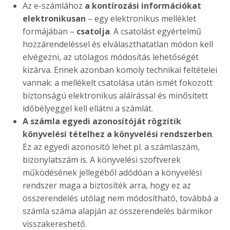
Az e-számlához
a kontírozási információkat
elektronikusan
– egy elektronikus melléklet
formájában –
csatolja
. A csatolást egyértelmű
hozzárendeléssel és elválaszthatatlan módon kell
elvégezni, az utólagos módosítás lehetőségét
kizárva. Ennek azonban komoly technikai feltételei
vannak: a mellékelt csatolása után ismét fokozott
biztonságú elektronikus aláírással és minősített
időbélyeggel kell ellátni a számlát.
A számla egyedi azonosítóját rögzítik
könyvelési tételhez a könyvelési rendszerben
.
Ez az egyedi azonosító lehet pl. a számlaszám,
bizonylatszám is. A könyvelési szoftverek
működésének jellegéből adódóan a könyvelési
rendszer maga a biztosíték arra, hogy ez az
összerendelés utólag nem módosítható, továbbá a
számla száma alapján az összerendelés bármikor
visszakereshető.