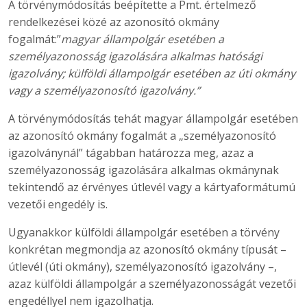
A törvénymódosítás beépítette a Pmt. értelmező
rendelkezései közé az azonosító okmány
fogalmát:”
magyar állampolgár esetében a
személyazonosság igazolására alkalmas hatósági
igazolvány; külföldi állampolgár esetében az úti okmány
vagy a személyazonosító igazolvány.”
A törvénymódosítás tehát magyar állampolgár esetében
az azonosító okmány fogalmát a „személyazonosító
igazolványnál” tágabban határozza meg, azaz a
személyazonosság igazolására alkalmas okmánynak
tekintendő az érvényes útlevél vagy a kártyaformátumú
vezetői engedély is.
Ugyanakkor külföldi állampolgár esetében a törvény
konkrétan megmondja az azonosító okmány típusát –
útlevél (úti okmány), személyazonosító igazolvány –,
azaz külföldi állampolgár a személyazonosságát vezetői
engedéllyel nem igazolhatja.