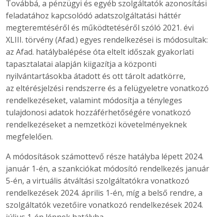
Továbbá, a pénzügyi és egyéb szolgáltatók azonosítási
feladatához kapcsolódó adatszolgáltatási háttér
megteremtéséről és működtetéséről szóló 2021. évi
XLIII. törvény (Afad.) egyes rendelkezései is módosultak:
az Afad. hatálybalépése óta eltelt időszak gyakorlati
tapasztalatai alapján kiigazítja a központi
nyilvántartásokba átadott és ott tárolt adatkörre,
az eltérésjelzési rendszerre és a felügyeletre vonatkozó
rendelkezéseket, valamint módosítja a tényleges
tulajdonosi adatok hozzáférhetőségére vonatkozó
rendelkezéseket a nemzetközi követelményeknek
megfelelően.
A módosítások számottevő része hatályba lépett 2024.
január 1-én, a szankciókat módosító rendelkezés január
5-én, a virtuális átváltási szolgáltatókra vonatkozó
rendelkezések 2024. április 1-én, míg a belső rendre, a
szolgáltatók vezetőire vonatkozó rendelkezések 2024.