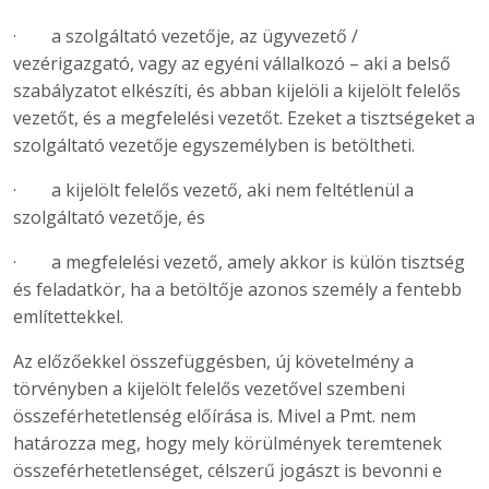
· a szolgáltató vezetője, az ügyvezető /
vezérigazgató, vagy az egyéni vállalkozó – aki a belső
szabályzatot elkészíti, és abban kijelöli a kijelölt felelős
vezetőt, és a megfelelési vezetőt. Ezeket a tisztségeket a
szolgáltató vezetője egyszemélyben is betöltheti.
· a kijelölt felelős vezető, aki nem feltétlenül a
szolgáltató vezetője, és
· a megfelelési vezető, amely akkor is külön tisztség
és feladatkör, ha a betöltője azonos személy a fentebb
említettekkel.
Az előzőekkel összefüggésben, új követelmény a
törvényben a kijelölt felelős vezetővel szembeni
összeférhetetlenség előírása is. Mivel a Pmt. nem
határozza meg, hogy mely körülmények teremtenek
összeférhetetlenséget, célszerű jogászt is bevonni e