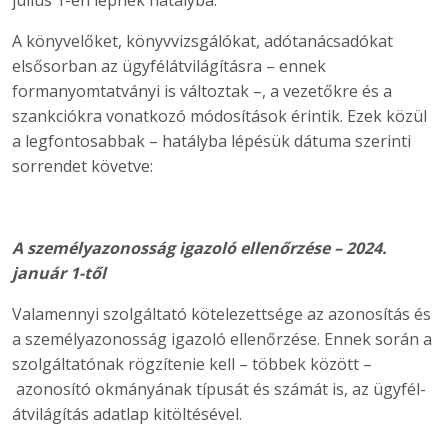
július 1-én lépnek hatályba.
A könyvelőket, könyvvizsgálókat, adótanácsadókat
elsősorban az ügyfélátvilágításra – ennek
formanyomtatványi is változtak –, a vezetőkre és a
szankciókra vonatkozó módosítások érintik. Ezek közül
a legfontosabbak – hatályba lépésük dátuma szerinti
sorrendet követve:
A személyazonosság igazoló ellenőrzése – 2024.
január 1-től
Valamennyi szolgáltató kötelezettsége az azonosítás és
a személyazonosság igazoló ellenőrzése. Ennek során a
szolgáltatónak rögzítenie kell – többek között –
azonosító okmányának típusát és számát is, az ügyfél-
átvilágítás adatlap kitöltésével.