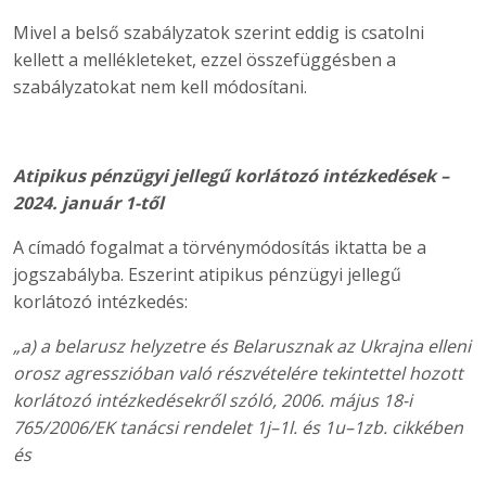
Mivel a belső szabályzatok szerint eddig is csatolni
kellett a mellékleteket, ezzel összefüggésben a
szabályzatokat nem kell módosítani.
Atipikus pénzügyi jellegű korlátozó intézkedések –
2024. január 1-től
A címadó fogalmat a törvénymódosítás iktatta be a
jogszabályba. Eszerint atipikus pénzügyi jellegű
korlátozó intézkedés:
„a) a belarusz helyzetre és Belarusznak az Ukrajna elleni
orosz agresszióban való részvételére tekintettel hozott
korlátozó intézkedésekről szóló, 2006. május 18-i
765/2006/EK tanácsi rendelet 1j–1l. és 1u–1zb. cikkében
és