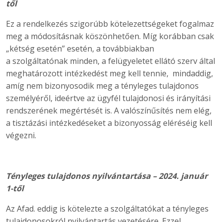
től
Ez a rendelkezés szigorúbb kötelezettségeket fogalmaz
meg a módosításnak köszönhetően. Míg korábban csak
„kétség esetén” esetén, a továbbiakban
a
szolgáltatónak minden, a felügyeletet ellátó szerv által
meghatározott intézkedést meg kell tennie, mindaddig,
amíg nem bizonyosodik meg a tényleges tulajdonos
személyéről, ideértve az ügyfél tulajdonosi és irányítási
rendszerének megértését is. A valószínűsítés nem elég,
a tisztázási intézkedéseket a bizonyosság eléréséig kell
végezni.
Tényleges tulajdonos nyilvántartása – 2024. január
1-től
Az Afad. eddig is kötelezte a szolgáltatókat a tényleges
tulajdonosokról nyilvántartás vezetésére. Ezzel