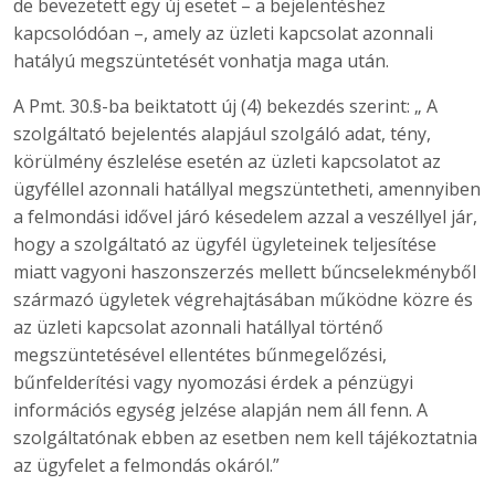
de bevezetett egy új esetet – a bejelentéshez
kapcsolódóan –, amely az üzleti kapcsolat azonnali
hatályú megszüntetését vonhatja maga után.
A Pmt. 30.§-ba beiktatott új (4) bekezdés szerint: „ A
szolgáltató bejelentés alapjául szolgáló adat, tény,
körülmény észlelése esetén az üzleti kapcsolatot az
ügyféllel azonnali hatállyal megszüntetheti, amennyiben
a felmondási idővel járó késedelem azzal a veszéllyel jár,
hogy a szolgáltató az ügyfél ügyleteinek teljesítése
miatt vagyoni haszonszerzés mellett bűncselekményből
származó ügyletek végrehajtásában működne közre és
az üzleti kapcsolat azonnali hatállyal történő
megszüntetésével ellentétes bűnmegelőzési,
bűnfelderítési vagy nyomozási érdek a pénzügyi
információs egység jelzése alapján nem áll fenn. A
szolgáltatónak ebben az esetben nem kell tájékoztatnia
az ügyfelet a felmondás okáról.”