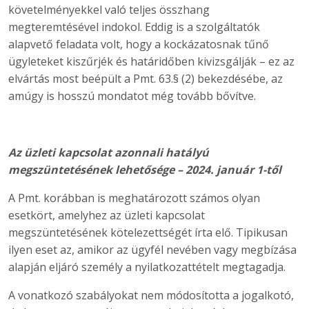
követelményekkel való teljes összhang
megteremtésével indokol. Eddig is a szolgáltatók
alapvető feladata volt, hogy a kockázatosnak tűnő
ügyleteket kiszűrjék és határidőben kivizsgálják – ez az
elvártás most beépült a Pmt. 63.§ (2) bekezdésébe, az
amúgy is hosszú mondatot még tovább bővítve.
Az üzleti kapcsolat azonnali hatályú
megszüntetésének lehetősége – 2024. január 1-től
A Pmt. korábban is meghatározott számos olyan
esetkört, amelyhez az üzleti kapcsolat
megszüntetésének kötelezettségét írta elő. Tipikusan
ilyen eset az, amikor az ügyfél nevében vagy megbízása
alapján eljáró személy a nyilatkozattételt megtagadja.
A vonatkozó szabályokat nem módosította a jogalkotó,