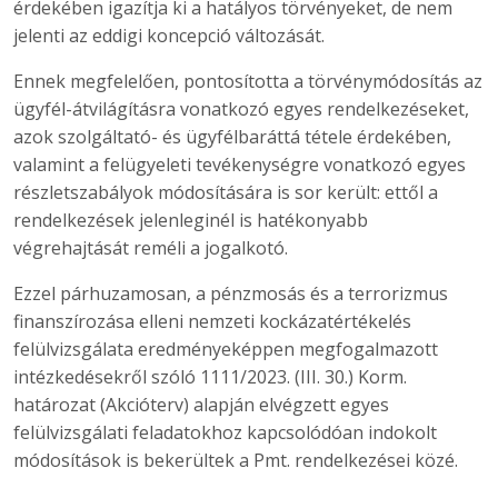
érdekében igazítja ki a hatályos törvényeket, de nem
jelenti az eddigi koncepció változását.
Ennek megfelelően, pontosította a törvénymódosítás az
ügyfél-átvilágításra vonatkozó egyes rendelkezéseket,
azok szolgáltató- és ügyfélbaráttá tétele érdekében,
valamint a felügyeleti tevékenységre vonatkozó egyes
részletszabályok módosítására is sor került: ettől a
rendelkezések jelenleginél is hatékonyabb
végrehajtását reméli a jogalkotó.
Ezzel párhuzamosan, a pénzmosás és a terrorizmus
finanszírozása elleni nemzeti kockázatértékelés
felülvizsgálata eredményeképpen megfogalmazott
intézkedésekről szóló 1111/2023. (III. 30.) Korm.
határozat (Akcióterv) alapján elvégzett egyes
felülvizsgálati feladatokhoz kapcsolódóan indokolt
módosítások is bekerültek a Pmt. rendelkezései közé.