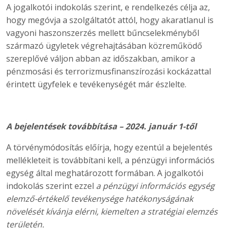
A jogalkotói indokolás szerint, e rendelkezés célja az,
hogy megóvja a szolgáltatót attól, hogy akaratlanul is
vagyoni haszonszerzés mellett bűncselekményből
származó ügyletek végrehajtásában közreműködő
szereplővé váljon abban az időszakban, amikor a
pénzmosási és terrorizmusfinanszírozási kockázattal
érintett ügyfelek e tevékenységét már észlelte.
A bejelentések továbbítása – 2024. január 1-től
A törvénymódosítás előírja, hogy ezentúl a bejelentés
mellékleteit is továbbítani kell, a pénzügyi információs
egység által meghatározott formában. A jogalkotói
indokolás szerint ezzel
a pénzügyi információs egység
elemző-értékelő tevékenysége hatékonyságának
növelését kívánja elérni, kiemelten a stratégiai elemzés
területén.