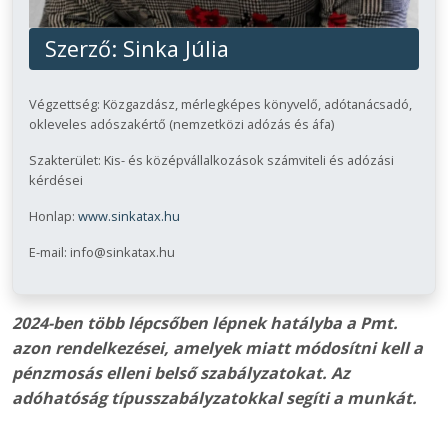
Szerző:
Sinka Júlia
Végzettség: Közgazdász, mérlegképes könyvelő, adótanácsadó,
okleveles adószakértő (nemzetközi adózás és áfa)
Szakterület: Kis- és középvállalkozások számviteli és adózási
kérdései
Honlap:
www.sinkatax.hu
E-mail: info@sinkatax.hu
2024-ben több lépcsőben lépnek hatályba a Pmt.
azon rendelkezései, amelyek miatt módosítni kell a
pénzmosás elleni belső szabályzatokat. Az
adóhatóság típusszabályzatokkal segíti a munkát.