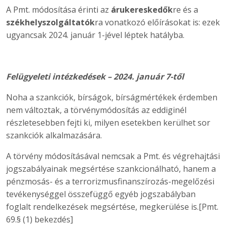
A Pmt. módosítása érinti az
árukereskedők
re és a
székhelyszolgáltatók
ra vonatkozó előírásokat is: ezek
ugyancsak 2024. január 1-jével léptek hatályba.
Felügyeleti intézkedések – 2024. január 7-től
Noha a szankciók, bírságok, bírságmértékek érdemben
nem változtak, a törvénymódosítás az eddiginél
részletesebben fejti ki, milyen esetekben kerülhet sor
szankciók alkalmazására.
A törvény módosításával nemcsak a Pmt. és végrehajtási
jogszabályainak megsértése szankcionálható, hanem a
pénzmosás- és a terrorizmusfinanszírozás-megelőzési
tevékenységgel összefüggő egyéb jogszabályban
foglalt rendelkezések megsértése, megkerülése is.[Pmt.
69.§ (1) bekezdés]