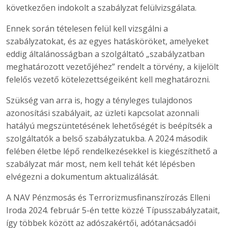
következően indokolt a szabályzat felülvizsgálata.
Ennek során tételesen felül kell vizsgálni a
szabályzatokat, és az egyes hatásköröket, amelyeket
eddig általánosságban a szolgáltató „szabályzatban
meghatározott vezetőjéhez” rendelt a törvény, a kijelölt
felelős vezető kötelezettségeiként kell meghatározni.
Szükség van arra is, hogy a tényleges tulajdonos
azonosítási szabályait, az üzleti kapcsolat azonnali
hatályú megszüntetésének lehetőségét is beépítsék a
szolgáltatók a belső szabályzatukba. A 2024 második
felében életbe lépő rendelkezésekkel is kiegészíthető a
szabályzat már most, nem kell tehát két lépésben
elvégezni a dokumentum aktualizálását.
A NAV Pénzmosás és Terrorizmusfinanszírozás Elleni
Iroda 2024. február 5-én tette közzé Típusszabályzatait,
így többek között az adószakértői, adótanácsadói