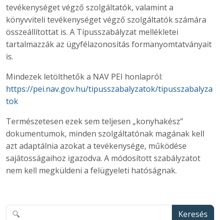
tevékenységet végző szolgáltatók, valamint a
könyvviteli tevékenységet végző szolgáltatók számára
összeállítottat is. A Típusszabályzat mellékletei
tartalmazzák az ügyfélazonosítás formanyomtatványait
is.
Mindezek letölthetők a NAV PEI honlapról:
https://pei.nav.gov.hu/tipusszabalyzatok/tipusszabalyza
tok
Természetesen ezek sem teljesen „konyhakész”
dokumentumok, minden szolgáltatónak magának kell
azt adaptálnia azokat a tevékenysége, működése
sajátosságaihoz igazodva. A módosított szabályzatot
nem kell megküldeni a felügyeleti hatóságnak.
Keresés