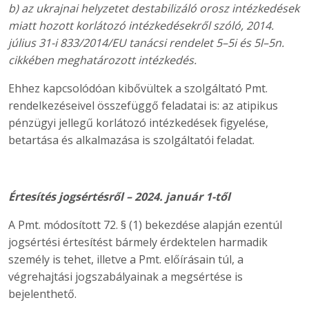
b) az ukrajnai helyzetet destabilizáló orosz intézkedések
miatt hozott korlátozó intézkedésekről szóló, 2014.
július 31-i 833/2014/EU tanácsi rendelet 5–5i és 5l–5n.
cikkében meghatározott intézkedés.
Ehhez kapcsolódóan kibővültek a szolgáltató Pmt.
rendelkezéseivel összefüggő feladatai is: az atipikus
pénzügyi jellegű korlátozó intézkedések figyelése,
betartása és alkalmazása is szolgáltatói feladat.
Értesítés jogsértésről – 2024. január 1-től
A Pmt. módosított 72. § (1) bekezdése alapján ezentúl
jogsértési értesítést bármely érdektelen harmadik
személy is tehet, illetve a Pmt. előírásain túl, a
végrehajtási jogszabályainak a megsértése is
bejelenthető.