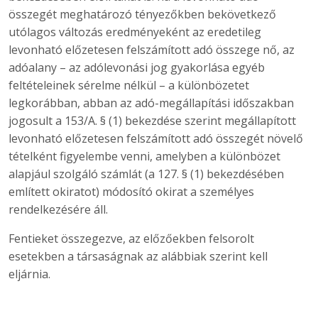
összegét meghatározó tényezőkben bekövetkező
utólagos változás eredményeként az eredetileg
levonható előzetesen felszámított adó összege nő, az
adóalany – az adólevonási jog gyakorlása egyéb
feltételeinek sérelme nélkül – a különbözetet
legkorábban, abban az adó-megállapítási időszakban
jogosult a 153/A. § (1) bekezdése szerint megállapított
levonható előzetesen felszámított adó összegét növelő
tételként figyelembe venni, amelyben a különbözet
alapjául szolgáló számlát (a 127. § (1) bekezdésében
említett okiratot) módosító okirat a személyes
rendelkezésére áll.
Fentieket összegezve, az előzőekben felsorolt
esetekben a társaságnak az alábbiak szerint kell
eljárnia.