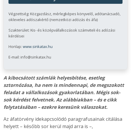
Végzettség: Közgazdász, mérlegképes könyvelő, adótanácsadó,
okleveles adószakértő (nemzetközi adózás és áfa)
Szakterület: Kis- és középvállalkozások számviteli és adózási
kérdései
Honlap:
www.sinkatax.hu
E-mail: info@sinkatax.hu
A kibocsátott számlák helyesbítése, esetleg
sztornózása, ha nem is mindennapi, de megszokott
feladat a vállalkozások gyakorlatában. Mégis sok-
sok kérdést felvetnek. Az alábbiakban – és e cikk
folytatásában – ezekre keresünk válaszokat.
Az áfatörvény idekapcsolódó paragrafusainak citálása
helyett – később sor kerül majd arra is –,