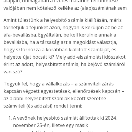
alapján, önmagában a fizetési határidő feltüntetése
valójában nem kötelező kelléke az (alap)számlának sem.
Amint túlestünk a helyesbítő számla kiállításán, máris
törhetjük a fejünket azon, hogyan is kerüljön az be az
áfa-bevallásba. Egyáltalán, be kell kerülnie annak a
bevallásba, ha a társaság azt a megoldást választja,
hogy sztornózza a korábban kiállított számláját, és
helyette újat bocsát ki? Mely adó-elszámolási időszakot
érint az adott, helyesbített számla, ha bejövő számláról
van szó?
Tegyük fel, hogy a vállalkozás – a számviteli zárás
kapcsán végzett egyeztetések, ellenőrzések kapcsán –
az alábbi helyesbített számlák között szeretne
számviteli (és adózási) rendet tenni:
A vevőnek helyesbítő számlát állítottak ki 2024.
november 25-én, illetve egy másik