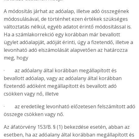
A módosítás járhat az adóalap, illetve adó összegének
módosulásával, de történhet ezen értékek szükséges
változtatás nélkül, egyéb adatot érintő módosítással is.
Ha a számlakorrekció egy korábban már bevallott
ügylet adóalapját, adóját érinti, úgy a fizetendő, illetve a
levonható adó elszámolását alapvetően az határozza
meg, hogy
· az adóalany által korábban megállapított és
bevallott adóalap, vagy az adóalany által korábban
fizetendő adóként megállapított és bevallott adó
csökken vagy nő, illetve
· az eredetileg levonható előzetesen felszámított adó
összege csökken vagy nő.
Az áfatörvény 153/B. § (1) bekezdése esetén, abban az
esetben, ha az adóalany által korábban megállapított és