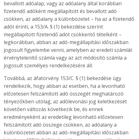
bevallott adóalap, vagy az adóalany által korábban
fizetendő adóként megállapított és bevallott adó
csökken, az adóalany a különbözetet – ha az a fizetendő
adót érinti, a 153/A. § (1) bekezdése szerint
megállapított fizetendő adót csökkentő tételként –
legkorábban, abban az adó-megállapítási időszakban
jogosult figyelembe venni, amelyben az eredeti számlát
érvénytelenítő számla vagy az azt módosító számla a
jogosult személyes rendelkezésére áll.
Továbbá, az áfatörvény 153/C. § (1) bekezdése úgy
rendelkezik, hogy abban az esetben, ha a levonható
előzetesen felszámított adó összegét meghatározó
tényezőkben utólag, az adólevonási jog keletkezését
követően változás következik be, és ennek
eredményeként az eredetileg levonható előzetesen
felszámított adó összege csökken, az adóalany a
különbözetet abban az adó-megállapítási időszakban