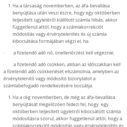
Ha a társaság novemberben, az áfa-bevallása
benyújtása után veszi észre, hogy egy októberben
teljesített ügyletéről kiállított számla hibás, akkor
függetlenül attól, hogy a számlakorrekciót
módosítás vagy érvénytelenítés és új számla
kibocsátása formájában végzi el, ha
· a fizetendő adó nő, önellenőrzést kell végeznie;
· a fizetendő adó csökken, abban az időszakban kell
a fizetendő adó csökkenését elszámolnia, amelyben az
érvénytelenítő vagy módosító bizonylatot a
számlabefogadó rendelkezésére bocsátja.
Ha a cég novemberben, de még az áfa-bevallása
benyújtását megelőzően fedezi fel, hogy egy
októberben teljesített ügyletről kibocsátott számla
módosításra szorul, akkor függetlenül attól, hogy a
számlakorrekciót módosítás vagy érvénytelenítés és