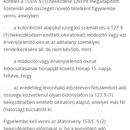
köteles a 153/A. § (1) bekezdése szerint megállapított
fizetendő adó összegét növelő tételként figyelembe
venni, amelyben
· a különbözet alapjául szolgáló számlát (és a 127. §
(1) bekezdésében említett okiratokat) módosító vagy azt
érvénytelenítő okirat az adóalany személyes
rendelkezésére áll, de nem később, mint
· a módosító vagy érvénytelenítő okirat
kibocsátásának hónapját követő hónap 15. napja,
feltéve, hogy
· az eredetileg levonható előzetesen felszámított adó
összege közvetlenül olyan bizonylaton (a 127. § (1)
bekezdésében említett okiraton) alapul, amelyet más fél
(hatóság) bocsátott ki.
Figyelembe kell venni az áfatörvény 153/C. § (2)
bekezdésében előírtakat is: ha a levonható adó