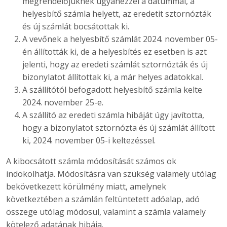
megrendelőjüknek ugyanezzel a dátummal, a
helyesbítő számla helyett, az eredetit sztornózták
és új számlát bocsátottak ki.
A vevőnek a helyesbítő számlát 2024. november 05-
én állították ki, de a helyesbítés ez esetben is azt
jelenti, hogy az eredeti számlát sztornózták és új
bizonylatot állítottak ki, a már helyes adatokkal.
A szállítótól befogadott helyesbítő számla kelte
2024. november 25-e.
A szállító az eredeti számla hibáját úgy javította,
hogy a bizonylatot sztornózta és új számlát állított
ki, 2024. november 05-i keltezéssel.
A kibocsátott számla módosítását számos ok
indokolhatja. Módosításra van szükség valamely utólag
bekövetkezett körülmény miatt, amelynek
következtében a számlán feltüntetett adóalap, adó
összege utólag módosul, valamint a számla valamely
kötelező adatának hibája.