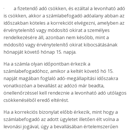
· a fizetendő adó csökken, és ezáltal a levonható adó
is csökken, akkor a számlabefogadó adóalany abban az
időszakban köteles a korrekciót elvégezni, amelyben az
érvénytelenítő vagy módosító okirat a személyes
rendelkezésére áll, azonban nem később, mint a
módosító vagy érvénytelenítő okirat kibocsátásának
hónapját követő hónap 15. napja.
Ha a számla olyan időpontban érkezik a
számlabefogadóhoz, amikor a keltét követő hó 15.
napját magában foglaló adó-megállapítási időszakra
vonatkozóan a bevallást az adózó már beadta,
önellenőrzéssel kell rendeznie a levonható adó utólagos
csökkenéséből eredő eltérést.
Ha a korrekciós bizonylat előbb érkezik, mint hogy a
számlabefogadó az adott ügyletet illetően élt volna a
levonási jogával, úgy a bevallásában értelemszerűen