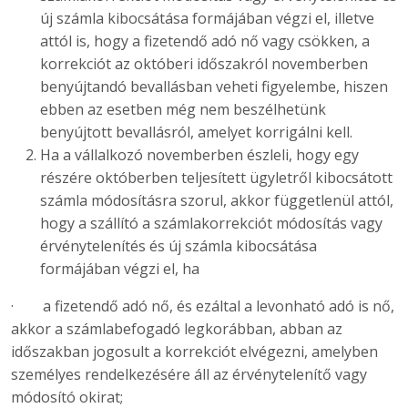
új számla kibocsátása formájában végzi el, illetve
attól is, hogy a fizetendő adó nő vagy csökken, a
korrekciót az októberi időszakról novemberben
benyújtandó bevallásban veheti figyelembe, hiszen
ebben az esetben még nem beszélhetünk
benyújtott bevallásról, amelyet korrigálni kell.
Ha a vállalkozó novemberben észleli, hogy egy
részére októberben teljesített ügyletről kibocsátott
számla módosításra szorul, akkor függetlenül attól,
hogy a szállító a számlakorrekciót módosítás vagy
érvénytelenítés és új számla kibocsátása
formájában végzi el, ha
· a fizetendő adó nő, és ezáltal a levonható adó is nő,
akkor a számlabefogadó legkorábban, abban az
időszakban jogosult a korrekciót elvégezni, amelyben
személyes rendelkezésére áll az érvénytelenítő vagy
módosító okirat;