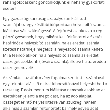
ráhangolódásként gondolkodjunk el néhány gyakorlati
eseten!
Egy gazdasági társaság szabályosan kiállított
számlájához egy későbbi időpontban helyesbítő számla
kiállítása vált szükségessé. A fejtörést az okozza a cég
pénzügyeseinek, hogy miként kell feltüntetni a fizetési
határidőt a helyesbítő számlán, ha az eredeti számla
fizetési határideje megelőzi a helyesbítő számla keltét?
Mi a teendő akkor, ha a helyesbítő számla az eredeti
összeget csökkenti (jóváíró számla), illetve ha az eredeti
összeget növeli?
A számlát – az áfatörvény fogalmai szerinti – számlával
egy tekintet alá eső okirat kibocsátásával helyesbítheti a
társaság. E dokumentum kiállítása nemcsak azokban az
esetekben jelenti a megoldást, ha az adó alapját,
összegét érintő helyesbítésre van szükség, hanem
alkalmas a számlán feltüntetett bármely egyéb adat