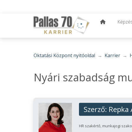
Képzé
Oktatási Központ nyitóoldal
Karrier
Nyári szabadság m
Szerző:
Repka 
HR szakértő, munkajogi szako