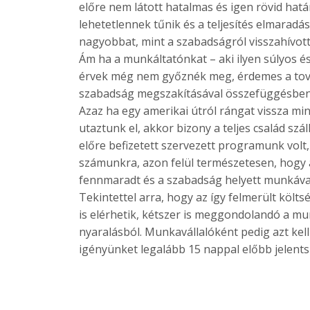
előre nem látott hatalmas és igen rövid hatá
lehetetlennek tűnik és a teljesítés elmarad
nagyobbat, mint a szabadságról visszahívot
Ám ha a munkáltatónkat – aki ilyen súlyos é
érvek még nem győznék meg, érdemes a továb
szabadság megszakításával összefüggésben f
Azaz ha egy amerikai útról rángat vissza mi
utaztunk el, akkor bizony a teljes család sz
előre befizetett szervezett programunk volt, 
számunkra, azon felül természetesen, hogy
fennmaradt és a szabadság helyett munkával 
Tekintettel arra, hogy az így felmerült költs
is elérhetik, kétszer is meggondolandó a mu
nyaralásból. Munkavállalóként pedig azt ke
igényünket legalább 15 nappal előbb jelentsü