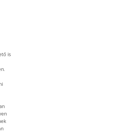
tő is
en.
ni
ban
lyen
nek
an