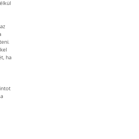
élkül
 az
a
eni.
kel
t, ha
intot
za