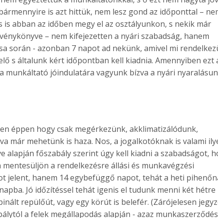
ármennyire is azt hittük, nem lesz gond az időponttal – n
 is abban az időben megy el az osztályunkon, s nekik már
rvénykönyve – nem kifejezetten a nyári szabadság, hanem
sa során - azonban 7 napot ad nekünk, amivel mi rendelkez
 s általunk kért időpontban kell kiadnia. Amennyiben ezt 
s a munkáltató jóindulatára vagyunk bízva a nyári nyaralásu
szen éppen hogy csak megérkezünk, akklimatizálódunk,
va már mehetünk is haza. Nos, a jogalkotóknak is valami il
 alapján főszabály szerint úgy kell kiadni a szabadságot, h
 mentesüljön a rendelkezésre állási és munkavégzési
ot jelent, hanem 14 egybefüggő napot, tehát a heti pihenő
apba. Jó időzítéssel tehát igenis el tudunk menni két hétre
binált repülőút, vagy egy körút is belefér. (Zárójelesen jegy
álytól a felek megállapodás alapján - azaz munkaszerződés