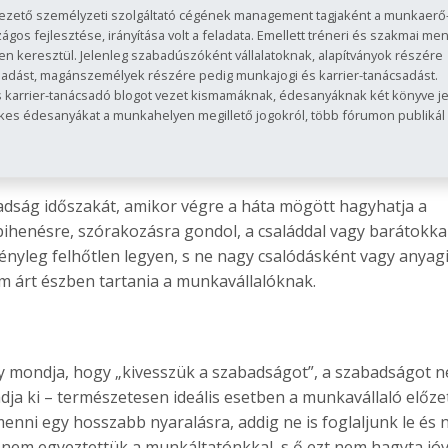
ezető személyzeti szolgáltató cégének management tagjaként a munkaerő
ágos fejlesztése, irányítása volt a feladata. Emellett tréneri és szakmai men
n keresztül. Jelenleg szabadúszóként vállalatoknak, alapítványok részére
adást, magánszemélyek részére pedig munkajogi és karrier-tanácsadást.
karrier-tanácsadó blogot vezet kismamáknak, édesanyáknak két könyve je
es édesanyákat a munkahelyen megillető jogokról, több fórumon publikál
dság időszakát, amikor végre a háta mögött hagyhatja a
Dr. Radics Zsuzsanna »
Elek Ida »
pihenésre, szórakozásra gondol, a családdal vagy barátokka
Jogász, egészségügyi menedzser
Közgazdász
tényleg felhőtlen legyen, s ne nagy csalódásként vagy anyag
 árt észben tartania a munkavállalóknak.
y mondja, hogy „kivesszük a szabadságot”, a szabadságot 
dja ki – természetesen ideális esetben a munkavállaló előze
nni egy hosszabb nyaralásra, addig ne is foglaljunk le és n
 nem egyeztettük a munkáltatónkkal, s ő ezt nem hagyta jóv