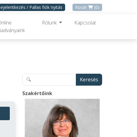
ejelentkezés / Pallas fiók nyitás
Kosár
(0)
Online
Rólunk
Kapcsolat
iadványaink
Keresés
Szakértőink