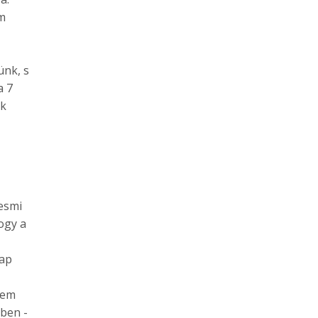
em
ünk, s
a 7
nk
yesmi
ogy a
nap
zem
ben -