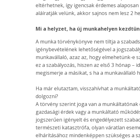
eltérhetnek, így igencsak érdemes alaposan
aláíratják velünk, akkor sajnos nem lesz 2 h
Mi a helyzet, ha új munkahelyen kezdtün
A munka törvénykönyve nem tiltja a szabadsá
igénybevételének lehetőségével a jogszabál
munkavállaló, azaz az, hogy elmehetünk-e sz
ez a szabályozás, hiszen az első 3 hónap – i
megismerje a másikat, s ha a munkavállaló
Ha már elutaztam, visszahívhat a munkáltat
dolgozni?
A törvény szerint joga van a munkáltatónak 
gazdasági érdek vagy a munkáltató működésé
jogszerűen igényelt és engedélyezett szabad
természeti katasztrófa, olyan váratlan esem
elhárításához mindenképpen szükséges a s