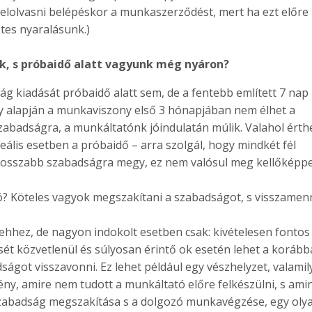
 elolvasni belépéskor a munkaszerződést, mert ha ezt előre
etes nyaralásunk.)
k, s próbaidő alatt vagyunk még nyáron?
g kiadását próbaidő alatt sem, de a fentebb említett 7 nap
y alapján a munkaviszony első 3 hónapjában nem élhet a
abadságra, a munkáltatónk jóindulatán múlik. Valahol érthe
deális esetben a próbaidő – arra szolgál, hogy mindkét fél
 hosszabb szabadságra megy, ez nem valósul meg kellőképp
ó? Köteles vagyok megszakítani a szabadságot, s visszamen
ehhez, de nagyon indokolt esetben csak: kivételesen fontos
t közvetlenül és súlyosan érintő ok esetén lehet a koráb
ságot visszavonni. Ez lehet például egy vészhelyzet, valami
ény, amire nem tudott a munkáltató előre felkészülni, s ami
zabadság megszakítása s a dolgozó munkavégzése, egy oly