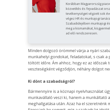
Korábban Magyarország piacv
közvetítés és fejvadászat orsz
tevékenységet végzett sok éve
végez HR és munkajogi tanács
Szabadidejében munkajogi és 
meg a kismamákat, kisgyermek
ad elő rendszeresen.
Minden dolgozó örömmel várja a nyári szaba
munkahelyi gondokat, feladatokat, s csak a 
töltött időre. Ám ahhoz, hogy ez az időszak 
veszteségként végződjön, néhány dolgot nem
Ki dönt a szabadságról?
Bármennyire is a köznapi nyelvhasználat úg
munkavállaló veszi ki, hanem a munkáltató a
meghallgatása után. Azaz ha el szeretnénk me
fizessünk be semmit, míg a szabadság idejét