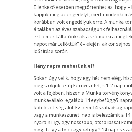
Ellenkező esetben megtörténhet az, hogy – b
kapjuk meg az engedélyt, mert mindenki más
korábban volt engedélyük erre. A munka tö
általában az éves szabadságunk felhasználá
ezt a munkáltatónknak a számunkra megfelelő
napot már „ellőttük” év elején, akkor sajno
időzítése során.
Hány napra mehetünk el?
Sokan úgy vélik, hogy egy hét nem elég, hi
megszokjuk az új környezetet, s 1-2 nap múl
volt a fejében, hiszen a Munka törvénykönyve
munkavállaló legalább 14 egybefüggő napra
kötelezettség alól. Ez nem 14 szabadságnap
vagy a munkaszüneti nap is beleszámít a 14 n
nyaralni, így egy hosszabb, átszállással kom
meg, hogy a fenti egybefüggő 14 napos szab