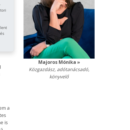
-
tori
lent
 és
Majoros Mónika »
Mono
l
Közgazdász, adótanácsadó,
Közgazdász
i
könyvelő
Adószakért
kö
nem a
tes
e is
á.