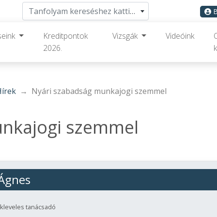
Tanfolyam kereséshez kattints ide
B
seink
Kreditpontok
Vizsgák
Videóink
2026.
k
Hírek
Nyári szabadság munkajogi szemmel
unkajogi szemmel
Ágnes
kleveles tanácsadó