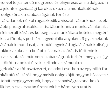
ridővel teljesítendő megrendelés elnyerése, ami a dolgozó n
ása jelentős gazdasági károkat okozna a munkáltatónak –
t dolgozónak a szabadságának törlése.
s váratlan ok nélkül ragaszkodik a visszahívásunkhoz - ezek
bi paragrafusokkal s tisztában lenni: a munkavállalónak 
elmerült kárát és költségeit a munkáltató köteles megtérít
nket a főnök, s pechjére egyedülálló anyaként 3 gyermekünk
állásának lemondását, a repülőjegyek átfoglalásának költségé
akkor azoknak a belépti díjaknak az árát is térítenie kell
 a visszautazás már nem szabadságunk terhére megy, az így
töltött napokat újra ki kell adnia számunkra.
égek akár a többszázezret, de adott esetben az egymillió for
nkáltató részéről, hogy melyik dolgozóját hogyan hívja viss
ll tehát megjegyeznünk, hogy a szabadságra vonatkozó
k be, s csak ezután fizessünk be bármilyen utat is.