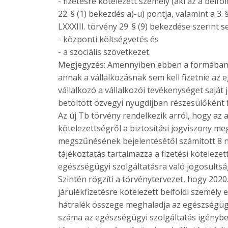
- fizetésre kötelezett személy (aki az a belf
22. § (1) bekezdés a)-u) pontja, valamint a 3.
LXXXIII. törvény 29. § (9) bekezdése szerint s
- központi költségvetés és
- a szociális szövetkezet.
Megjegyzés: Amennyiben ebben a formában ker
annak a vállalkozásnak sem kell fizetnie az e
vállalkozó a vállalkozói tevékenységet saját
betöltött özvegyi nyugdíjban részesülőként f
Az új Tb törvény rendelkezik arról, hogy az a
kötelezettségről a biztosítási jogviszony m
megszűnésének bejelentésétől számított 8 na
tájékoztatás tartalmazza a fizetési kötelezett
egészségügyi szolgáltatásra való jogosults
Szintén rögzíti a törvénytervezet, hogy 2020.
járulékfizetésre kötelezett belföldi személy 
hátralék összege meghaladja az egészségügy
száma az egészségügyi szolgáltatás igénybev