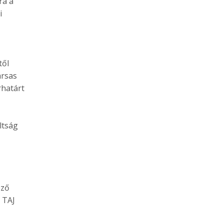
ra a
i
től
ársas
rhatárt
ltság
ező
 TAJ