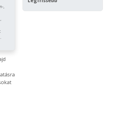
Legfrissebb
n-,
,
t
.
ajd
tatásra
sokat