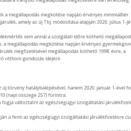
ulék a megállapodás megkötése napján érvényes minimálbér
járulék, amely az új Tbj. módosítása alapján 2020. július 1-jé
ulékmérték sem annál a szolgálati időre köthető megállapod
ben, a megállapodás megkötése napján érvényes gyermekgon
járulék megfizetésével megállapodás köthető 1998. évre, a
ő otthoni gondozás idejére.
z új törvény hatálybalépésével, hanem 2020. január 1-ével f
710 (napi összege 257) forintra.
 fogja változtatni az egészségügyi szolgáltatási járulékfizet
pján a fenti az egészségügyi szolgáltatási járulékfizetésre cs