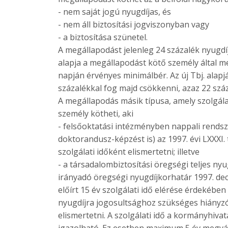
- nem saját jogú nyugdíjas, és
- nem áll biztosítási jogviszonyban vagy
- a biztosítása szünetel.
A megállapodást jelenleg 24 százalék nyugdíj
alapja a megállapodást kötő személy által 
napján érvényes minimálbér. Az új Tbj. alapjá
százalékkal fog majd csökkenni, azaz 22 száz
A megállapodás másik típusa, amely szolgála
személy kötheti, aki
- felsőoktatási intézményben nappali rendsz
doktorandusz-képzést is) az 1997. évi LXXXI. 
szolgálati időként elismertetni; illetve
- a társadalombiztosítási öregségi teljes nyu
irányadó öregségi nyugdíjkorhatár 1997. dec
előírt 15 év szolgálati idő elérése érdekében
nyugdíjra jogosultsághoz szükséges hiányzó s
elismertetni. A szolgálati idő a kormányhivat
igazolható. Ez esetben maximum 5 év megvá