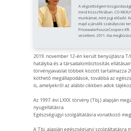
A végzettségem közgazdasági
mind közszférában. CO-NEXUS
munkámat, mint jogi előadó. 
majd a járulék szabályozás te
PricewaterhouseCoopers Kft. 
vezettem. 2011. óta megbízások
2019. november 12-én került benyújtásra T/80
hatályba és a társadalombiztosítás ellátásair
törvényjavaslat többek között tartalmazza 202
köthető megállapodások, továbbá az egészsé
is, amelyekről az alábbi cikkben adok tájékoz
Az 1997. évi LXXX. törvény (Tbj.) alapján me
nyugellátásra.
Egészségügyi szolgáltatásra vonatkozó meg
A Tbj. alapján egészségügyi szolgáltatásra 