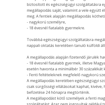
biztosított és egészségügyi szolgáltatásra 
megállapodás saját, valamint a vele együtt 
meg. A fentiek alapján megállapodás köthet
- nagykorú személyre,
- 18 évesnél fiatalabb gyermekre.
Továbbá egészségügyi szolgáltatásra megál
nappali oktatás keretében tanuló külföldi ál
A megállapodás alapján fizetendő járulék ha
- 18 évesnél fiatalabb gyermek, illetve Mag
esetén havonta a minimálbér 30 százalékát ke
- Fenti feltételeknek megfelelő nagykorú sz
A megállapodás keretében egészségügyi szo
csak sürgősségi ellátásokat kaphat, kivéve, 
befizetése 24 hónapra megtörténik.
A megállapodást kötő személyek a fenti mag
szolgáltatást. Azaz nem jogosultak például t