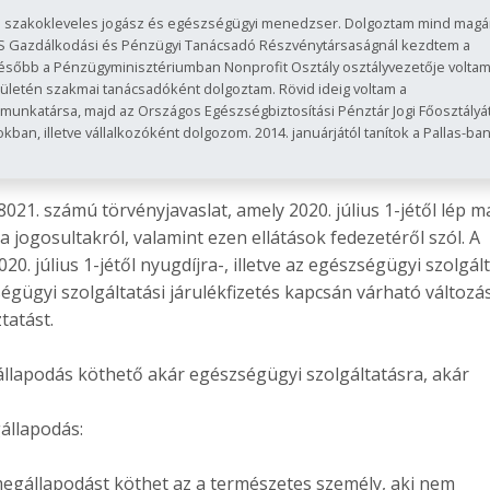
 szakokleveles jogász és egészségügyi menedzser. Dolgoztam mind magá
 Gazdálkodási és Pénzügyi Tanácsadó Részvénytársaságnál kezdtem a
Később a Pénzügyminisztériumban Nonprofit Osztály osztályvezetője voltam
rületén szakmai tanácsadóként dolgoztam. Rövid ideig voltam a
munkatársa, majd az Országos Egészségbiztosítási Pénztár Jogi Főosztályá
ban, illetve vállalkozóként dolgozom. 2014. januárjától tanítok a Pallas-ban
21. számú törvényjavaslat, amely 2020. július 1-jétől lép m
a jogosultakról, valamint ezen ellátások fedezetéről szól. A
0. július 1-jétől nyugdíjra-, illetve az egészségügyi szolgál
gügyi szolgáltatási járulékfizetés kapcsán várható változá
tatást.
gállapodás köthető akár egészségügyi szolgáltatásra, akár
állapodás:
megállapodást köthet az a természetes személy, aki nem