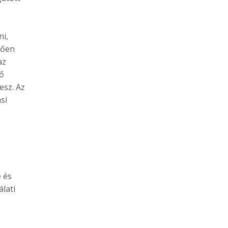
ni,
tően
az
gő
esz. Az
si
 és
lati