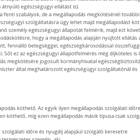
 átnyúló egészségügyi ellátást is).
a fenti szabályok, de a megállapodás megkötésénél további
egészségügyi szolgáltatásra úgy lehet majd megállapodást köt
ánó személy egészségügyi állapotát felmérik, majd ezt köve
podáskötésre, hogy a megállapodás alapján nyújtott ellátás 
ott, fennálló betegséggel, egészségkárosodással összefüg
. Sőt ez az egészségügyi állapotfelmérés még díjköteles is l
dás megkötésére jogosult kormányhivatal egészségbiztosítá
niszter által meghatározott egészségügyi szolgáltatónál és
odás köthető. Az egyik ilyen megállapodás szolgálati időre
sen köthető, míg ezen megállapodás másik típusa csak szolgá
z szolgálati időre és nyugdíj alapjául szolgáló keresetre
 természetes személy, aki