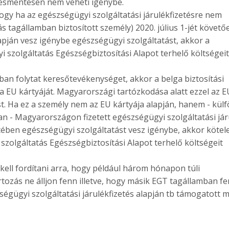
tésmentesen nem veheti igénybe.
hogy ha az egészségügyi szolgáltatási járulékfizetésre nem
 tagállamban biztosított személy) 2020. július 1-jét követő
lapján vesz igénybe egészségügyi szolgáltatást, akkor a
 szolgáltatás Egészségbiztosítási Alapot terhelő költségeit
an folytat keresőtevékenységet, akkor a belga biztosítási
a EU kártyáját. Magyarországi tartózkodása alatt ezzel az E
t. Ha ez a személy nem az EU kártyája alapján, hanem - külf
 - Magyarországon fizetett egészségügyi szolgáltatási jár
ében egészségügyi szolgáltatást vesz igénybe, akkor kötele
 szolgáltatás Egészségbiztosítási Alapot terhelő költségeit
ell fordítani arra, hogy például három hónapon túli
artozás ne álljon fenn illetve, hogy másik EGT tagállamban fe
égügyi szolgáltatási járulékfizetés alapján tb támogatott 