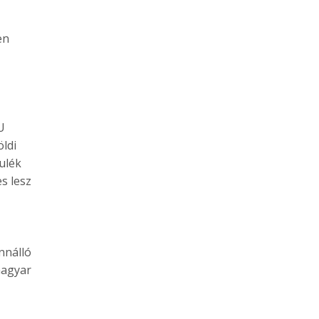
en
U
öldi
ulék
s lesz
nnálló
magyar