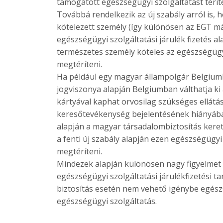
támogatott egészségügyi szolgáltatást térí
Továbbá rendelkezik az új szabály arról is, 
kötelezett személy (így különösen az EGT más
egészségügyi szolgáltatási járulék fizetés a
természetes személy köteles az egészségügyi
megtéríteni.
Ha például egy magyar állampolgár Belgiumb
jogviszonya alapján Belgiumban válthatja ki 
kártyával kaphat orvosilag szükséges ellátás
keresőtevékenység bejelentésének hiányában
alapján a magyar társadalombiztosítás keret
a fenti új szabály alapján ezen egészségügyi
megtéríteni.
Mindezek alapján különösen nagy figyelmet k
egészségügyi szolgáltatási járulékfizetési t
biztosítás esetén nem vehető igénybe egészs
egészségügyi szolgáltatás.