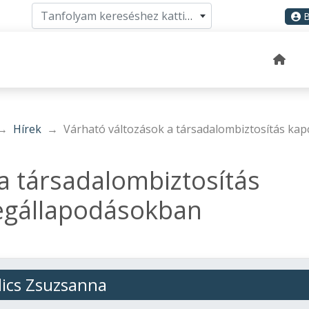
Tanfolyam kereséshez kattints ide
B
Hírek
Várható változások a társadalombiztosítás k
a társadalombiztosítás
egállapodásokban
dics Zsuzsanna