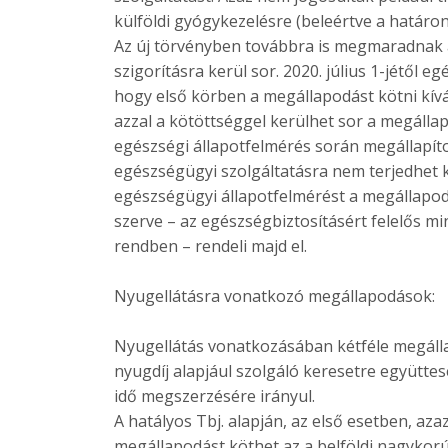
külföldi gyógykezelésre (beleértve a határon
Az új törvényben továbbra is megmaradnak 
szigorításra kerül sor. 2020. július 1-jétől 
hogy első körben a megállapodást kötni kív
azzal a kötöttséggel kerülhet sor a megálla
egészségi állapotfelmérés során megállapít
egészségügyi szolgáltatásra nem terjedhet ki
egészségügyi állapotfelmérést a megállapo
szerve – az egészségbiztosításért felelős mi
rendben – rendeli majd el.
Nyugellátásra vonatkozó megállapodások:
Nyugellátás vonatkozásában kétféle megállap
nyugdíj alapjául szolgáló keresetre együtte
idő megszerzésére irányul.
A hatályos Tbj. alapján, az első esetben, aza
megállapodást köthet az a belföldi nagykorú