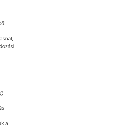
től
ásnál,
dozási
og
és
ak a