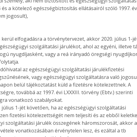
öldi személy, aki nem biztosított és egészségügyi szolgáltatás
 § és a kötelező egészségbiztosítás ellátásairól szóló 1997. év
em jogosult),
ül elfogadásra a törvénytervezet, akkor 2020. július 1-jé
gészségügyi szolgáltatási járulékot, ahol az egyéni, illetve t
 jogú nyugdíjasként, vagy a reá irányadó öregségi nyugdíjko
olytatja.
dóhivatal az egészségügyi szolgáltatási járulékfizetési
egszűnésének, vagy egészségügyi szolgáltatásra való jogosu
pon belül tájékoztatást küld a fizetésre kötelezettnek. A
ségre, továbbá az 1997. évi LXXXIII. törvény (Ebtv.) szerinti
ágra vonatkozó szabályokat.
 július 1-jét követően, ha az egészségügyi szolgáltatási
ezen fizetési kötelezettségét nem teljesíti és az ebből keletk
i szolgáltatási járulék összegének háromszorosát, akkor a
étele vonatkozásában érvénytelen lesz, és ezáltal a tb