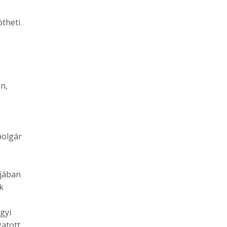
ötheti
n,
polgár
pjában
k
gyi
gatott