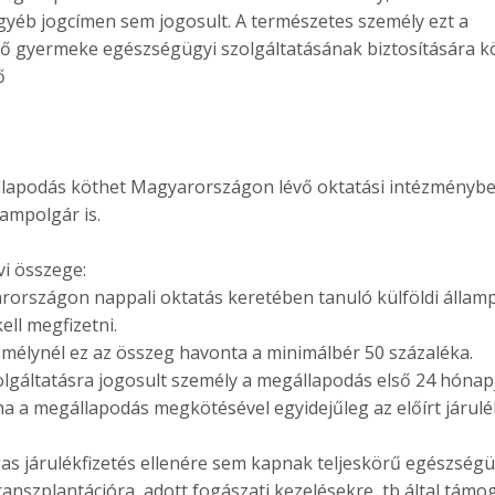
egyéb jogcímen sem jogosult. A természetes személy ezt a
élő gyermeke egészségügyi szolgáltatásának biztosítására k
ő
lapodás köthet Magyarországon lévő oktatási intézménybe
lampolgár is.
vi összege:
yarországon nappali oktatás keretében tanuló külföldi állam
ll megfizetni.
emélynél ez az összeg havonta a minimálbér 50 százaléka.
lgáltatásra jogosult személy a megállapodás első 24 hóna
ha a megállapodás megkötésével egyidejűleg az előírt járulé
as járulékfizetés ellenére sem kapnak teljeskörű egészségü
ranszplantációra, adott fogászati kezelésekre, tb által támo