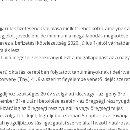
járulék fizetésének vállalása mellett lehet kötni, amelynek a
megjelölt jövedelem, de minimum a megállapodás megkötése
n ez a befizetési kötelezettség 2020. július 1-jétől várhatóa
alék lesz.
ti idő megszerzésére irányul. Ezt a megállapodást az a nag
erű oktatás keretében folytatott tanulmányoknak (ideértve
törvény (Tny.) 41. §-a szerint figyelembe vehető idejét szere
gdíjhoz szükséges 20 év szolgálati idő, vagy - az igénylőre
ember 31-e utáni betöltése esetén - az öregségi résznyugd
 kizárólag az öregségi résznyugdíjra vagy öregségi teljes
zolgálati idejét, legfeljebb azonban 5 naptári évet kívánja
al nyugdíjbiztosítási igazgatási szerve által hozott határoza
ltására irányuló megállapodás megkötésére van lehetőség.