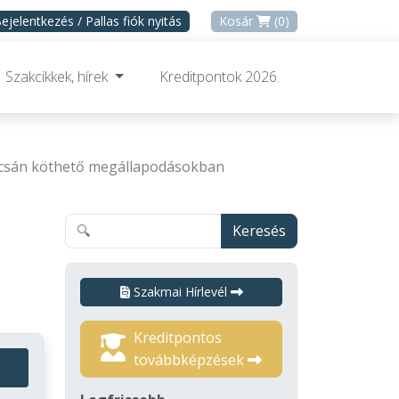
ejelentkezés / Pallas fiók nyitás
Kosár
(0)
Szakcikkek, hírek
Kreditpontok 2026.
apcsán köthető megállapodásokban
Keresés
Szakmai Hírlevél
Kreditpontos
továbbképzések