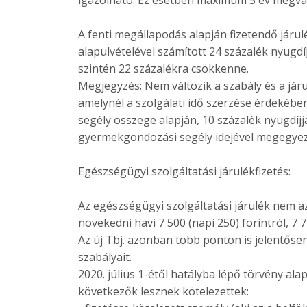
A fenti megállapodás alapján fizetendő jár
alapulvételével számított 24 százalék nyugdíj
szintén 22 százalékra csökkenne.
Megjegyzés: Nem változik a szabály és a jár
amelynél a szolgálati idő szerzése érdeké
segély összege alapján, 10 százalék nyugdíj
gyermekgondozási segély idejével megegyez
Egészségügyi szolgáltatási járulékfizetés:
Az egészségügyi szolgáltatási járulék nem a
növekedni havi 7 500 (napi 250) forintról, 7 
Az új Tbj. azonban több ponton is jelentősen
szabályait.
2020. július 1-étől hatályba lépő törvény ala
következők lesznek kötelezettek: