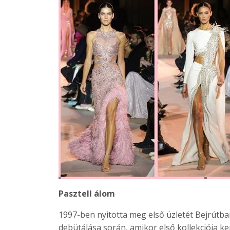
Pasztell álom
1997-ben nyitotta meg első üzletét Bejrútba
debütálása során, amikor első kollekciója ke