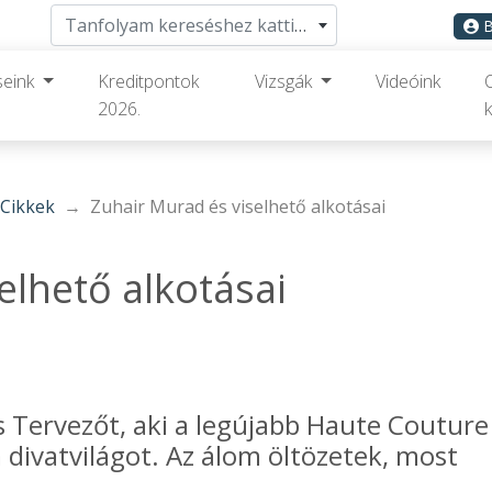
Tanfolyam kereséshez kattints ide
B
seink
Kreditpontok
Vizsgák
Videóink
2026.
k
Cikkek
Zuhair Murad és viselhető alkotásai
elhető alkotásai
 Tervezőt, aki a legújabb Haute Couture
a divatvilágot. Az álom öltözetek, most