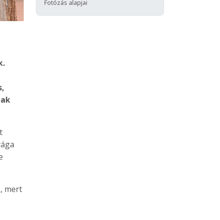
Fotózás alapjai
k.
s,
lak
t
rága
e
, mert