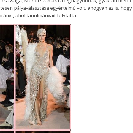
 munkássága, Murad számára a legnagyobbak, gyakran meríte
etesen pályaválasztása egyértelmű volt, ahogyan az is, hogy
irányt, ahol tanulmányait folytatta.