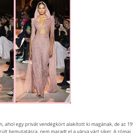
n, ahol egy privát vendégkört alakított ki magának, de az 1
rült bemutatásra, nem maradt el a várva várt siker. A római