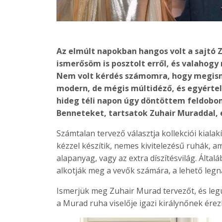
Az elmúlt napokban hangos volt a sajtó Z
ismerősöm is posztolt erről, és valahog
Nem volt kérdés számomra, hogy megism
modern, de mégis múltidéző, és egyérte
hideg téli napon úgy döntöttem feldobom 
Benneteket, tartsatok Zuhair Muraddal, é
Számtalan tervező választja kollekciói kiala
kézzel készítik, nemes kivitelezésű ruhák,
alapanyag, vagy az extra díszítésvilág. Álta
alkotják meg a vevők számára, a lehető legn
Ismerjük meg Zuhair Murad tervezőt, és leg
a Murad ruha viselője igazi királynőnek érez