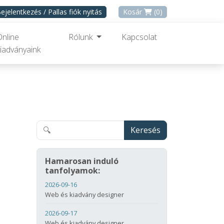
ejelentkezés / Pallas fiók nyitás
Kosár
(0)
Online
Rólunk
Kapcsolat
iadványaink
Keresés
Hamarosan induló
tanfolyamok:
2026-09-16
Web és kiadvány designer
2026-09-17
Web és kiadvány designer