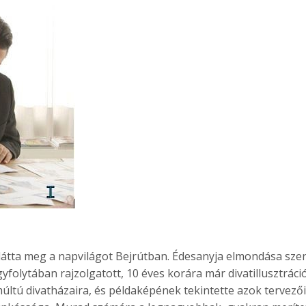
átta meg a napvilágot Bejrútban. Édesanyja elmondása szeri
folytában rajzolgatott, 10 éves korára már divatillusztráci
múltú divatházaira, és példaképének tekintette azok tervezői