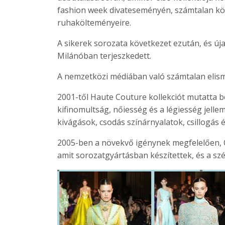
fashion week divateseményén, számtalan köz
ruhakölteményeire.
A sikerek sorozata következet ezután, és úja
Milánóban terjeszkedett.
A nemzetközi médiában való számtalan elis
2001-től Haute Couture kollekciót mutatta be
kifinomultság, nőiesség és a légiesség jell
kivágások, csodás színárnyalatok, csillogás é
2005-ben a növekvő igénynek megfelelően, Co
amit sorozatgyártásban készítettek, és a sz