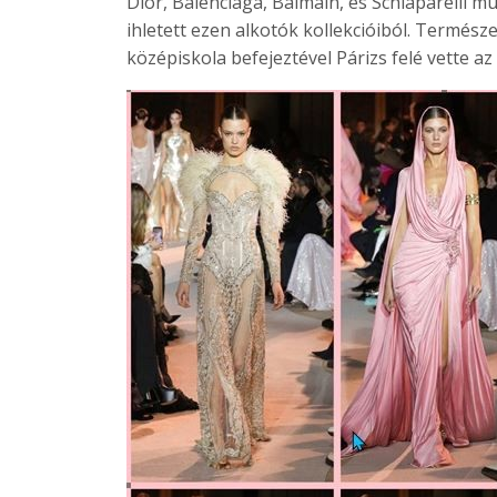
Dior, Balenciaga, Balmain, és Schiaparelli
ihletett ezen alkotók kollekcióiból. Termész
középiskola befejeztével Párizs felé vette az 