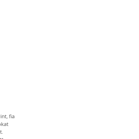
nt, fia
ókat
t.