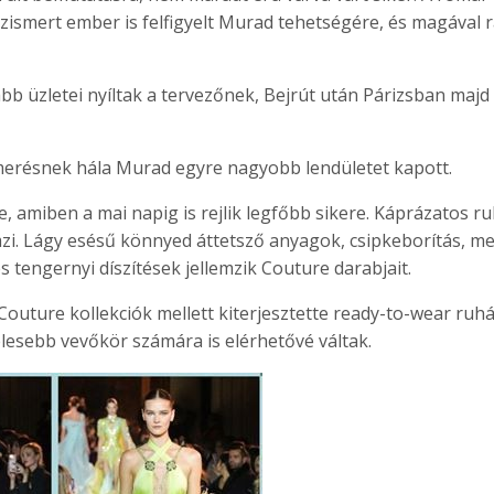
ismert ember is felfigyelt Murad tehetségére, és magával 
bb üzletei nyíltak a tervezőnek, Bejrút után Párizsban majd
merésnek hála Murad egyre nagyobb lendületet kapott.
, amiben a mai napig is rejlik legfőbb sikere. Káprázatos ruh
emzi. Lágy esésű könnyed áttetsző anyagok, csipkeborítás, m
s tengernyi díszítések jellemzik Couture darabjait.
uture kollekciók mellett kiterjesztette ready-to-wear ruhái
élesebb vevőkör számára is elérhetővé váltak.