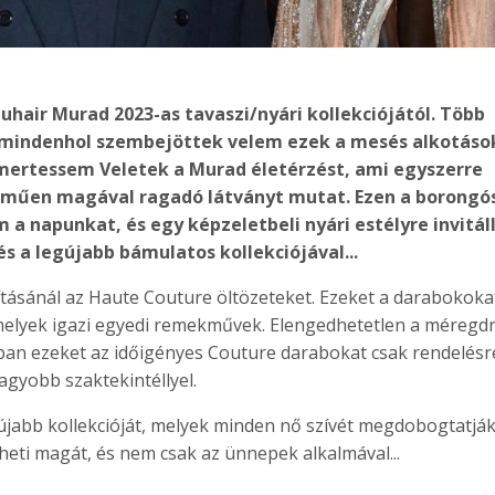
uhair Murad 2023-as tavaszi/nyári kollekciójától. Több
y mindenhol szembejöttek velem ezek a mesés alkotáso
ertessem Veletek a Murad életérzést, ami egyszerre
lműen magával ragadó látványt mutat. Ezen a borongó
a napunkat, és egy képzeletbeli nyári estélyre invitál
s a legújabb bámulatos kollekciójával...
kításánál az Haute Couture öltözeteket. Ezeket a darabokoka
 amelyek igazi egyedi remekművek. Elengedhetetlen a méregd
lában ezeket az időigényes Couture darabokat csak rendelésr
agyobb szaktekintéllyel.
újabb kollekcióját, melyek minden nő szívét megdobogtatják
heti magát, és nem csak az ünnepek alkalmával...