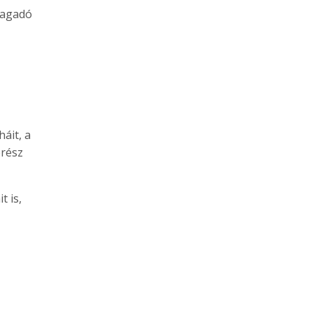
ragadó
áit, a
erész
t is,