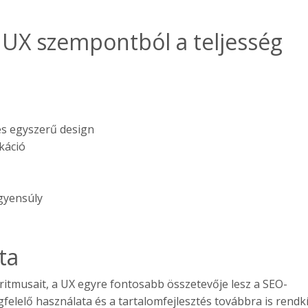
 UX szempontból a teljesség
és egyszerű design
káció
egyensúly
ta
itmusait, a UX egyre fontosabb összetevője lesz a SEO-
felelő használata és a tartalomfejlesztés továbbra is rendk