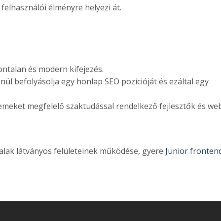
felhasználói élményre helyezi át.
ntalan és modern kifejezés.
nül befolyásolja egy honlap SEO pozícióját és ezáltal egy
emeket megfelelő szaktudással rendelkező fejlesztők és we
dalak látványos felületeinek működése, gyere
Junior fronten