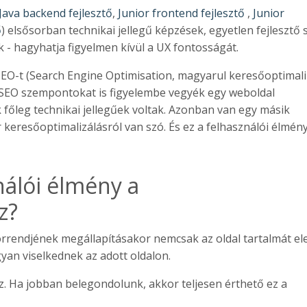
 Java backend fejlesztő
,
Junior frontend fejlesztő
,
Junior
ő
) elsősorban technikai jellegű képzések, egyetlen fejlesztő 
- hagyhatja figyelmen kívül a UX fontosságát.
EO-t (Search Engine Optimisation, magyarul keresőoptimaliz
 SEO szempontokat is figyelembe vegyék egy weboldal
 főleg technikai jellegűek voltak. Azonban van egy másik
 keresőoptimalizálásról van szó. És ez a felhasználói élmény
nálói élmény a
z?
orrendjének megállapításakor nemcsak az oldal tartalmát el
gyan viselkednek az adott oldalon.
az. Ha jobban belegondolunk, akkor teljesen érthető ez a