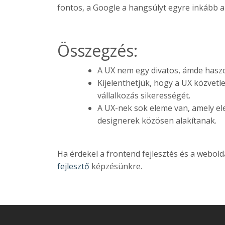
fontos, a Google a hangsúlyt egyre inkább a 
Összegzés:
A UX nem egy divatos, ámde haszo
Kijelenthetjük, hogy a UX közvetle
vállalkozás sikerességét.
A UX-nek sok eleme van, amely el
designerek közösen alakítanak.
Ha érdekel a frontend fejlesztés és a webol
fejlesztő
képzésünkre.