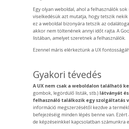
Egy olyan weboldal, ahol a felhasználók sok 
viselkedésük azt mutatja, hogy tetszik nekik 
ez a weboldal bizonyára tetszik az odalátog
akkor nem töltenének annyi időt rajta. A Goo
listában, amelyet szeretnek a felhasználók.
Ezennel máris elérkeztünk a UX fontosságá
Gyakori tévedés
A UX nem csak a weboldalon található k
gombok, legördülő listák, stb.)
látványát és 
felhasználó találkozik egy szolgáltatás
információ megszerzésétől kezdve a termékk
befejezéséig minden lépés benne van. Ezért
de képzéseinkkel kapcsolatban számunkra ez