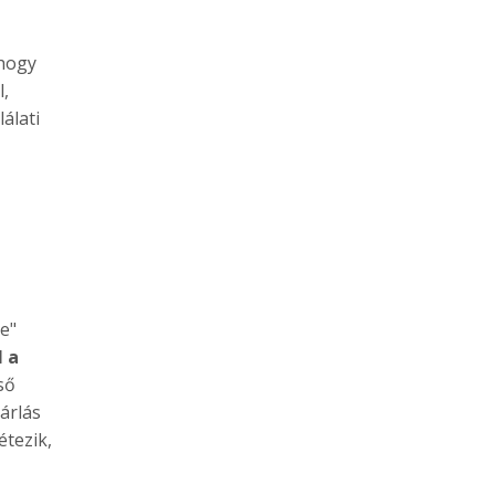
 hogy
l,
álati
e"
l a
ső
árlás
étezik,