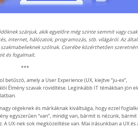
lődőknek szánjuk, akik egyelőre még szinte semmit vagy csak
s, internet, hálózatok, programozás, stb. világáról. Az álta
m szakmabelieknek szólnak. Cserébe közérthetően szeretnén
it és fogalmait.
***
 betűszó, amely a User Experience (UX, kiejtve “ju-ex”,
nálói Élmény szavak rövidítése. Leginkább IT témákban jön el
latban.
 nagy cégeknek és márkáknak kiváltsága, hogy ezzel foglalk
ény egyszerűen “van”, mindig van, bármit is nézünk, bármit 
ssz. A UX-nek sok megközelítése van. Mai írásunkban a UX és