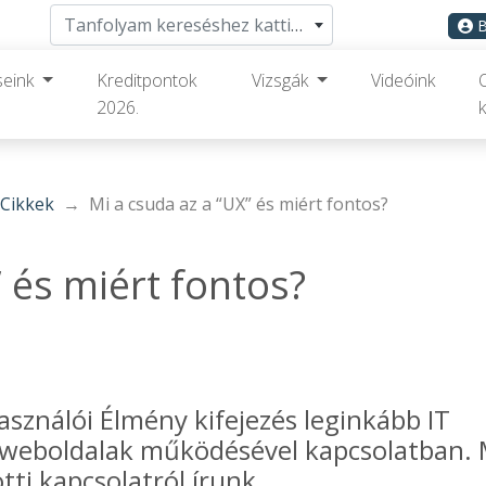
Tanfolyam kereséshez kattints ide
B
seink
Kreditpontok
Vizsgák
Videóink
2026.
k
Cikkek
Mi a csuda az a “UX” és miért fontos?
 és miért fontos?
asználói Élmény kifejezés leginkább IT
 weboldalak működésével kapcsolatban. 
ti kapcsolatról írunk.