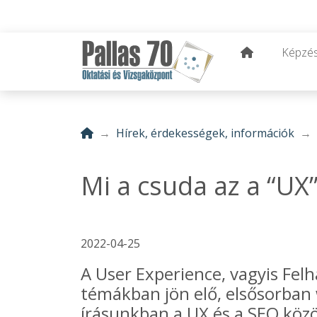
Képzé
Hírek, érdekességek, információk
Mi a csuda az a “UX”
2022-04-25
A User Experience, vagyis Felh
témákban jön elő, elsősorban
írásunkban a UX és a SEO közöt