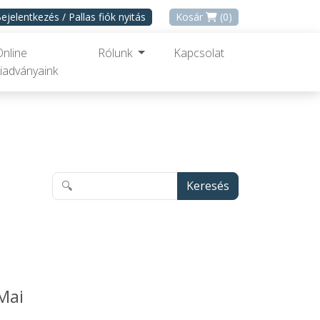
ejelentkezés / Pallas fiók nyitás
Kosár
(0)
Online
Rólunk
Kapcsolat
iadványaink
Keresés
Mai