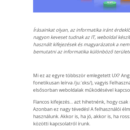
Írásainkat olyan, az informatika iránt érdek
nagyon keveset tudnak az IT, weboldal készíté
használt kifejezések és magyarázatok a ne
bemutatni az informatika különböző területe
Mi ez az egyre többször emlegetett UX? Angol
fonetikusan leírva /juːˈɛks/), vagyis Felhasz
elsősorban weboldalak működésével kapcso
Flancos kifejezés… azt hihetnénk, hogy csak
Azonban ez nagy tévedés! A felhasználói élm
használunk. Akkor is, ha jó, akkor is, ha ro
közötti kapcsolatról írunk.