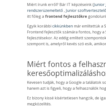
Miért írunk erről? Bár IT képzéseink (
Junior
rendszerüzemeltető
,
Junior szoftvertesztel
itt főleg a
frontend fejlesztőkre
gondolunk 
Egyik korábbi
cikkünkben
már említettük a S
Frontend fejlesztők számára fontos, hogy a
fejlesztésekor. Az eddig említett szempontok
szempont is, amelyről kevés szó esik, amikor
Miért fontos a felhasz
keresőoptimalizálásho
Kevesen tudják, hogy a Google a találatok s
hanem azt is figyeli, hogy a felhasználók ho
Ez bizony kissé kísértetiesen hangzik, de ig
megközelítés.