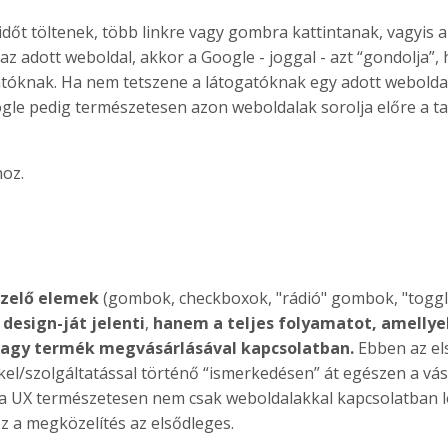
időt töltenek, több linkre vagy gombra kattintanak, vagyis a
az adott weboldal, akkor a Google - joggal - azt “gondolja”,
atóknak. Ha nem tetszene a látogatóknak egy adott webolda
gle pedig természetesen azon weboldalak sorolja előre a tal
hoz.
ezelő elemek
(gombok, checkboxok, "rádió" gombok, "toggl
design-ját jelenti
,
hanem a teljes folyamatot, amellye
 vagy termék megvásárlásával kapcsolatban.
Ebben az el
el/szolgáltatással történő “ismerkedésen” át egészen a vás
 a UX természetesen nem csak weboldalakkal kapcsolatban l
 a megközelítés az elsődleges.