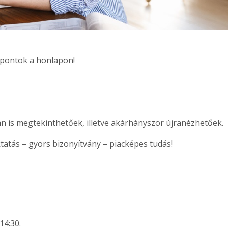
őpontok a honlapon!
 is megtekinthetőek, illetve akárhányszor újranézhetőek.
tatás – gyors bizonyítvány – piacképes tudás!
14:30.