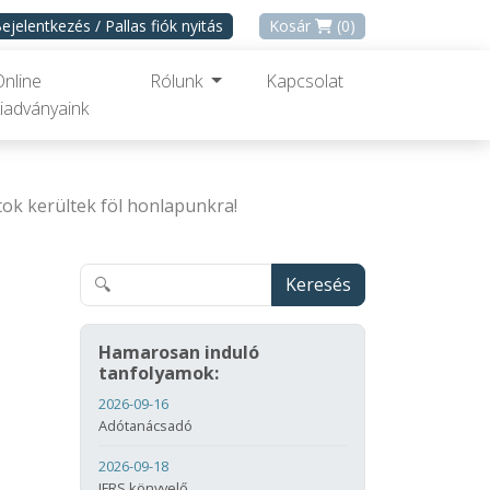
ejelentkezés / Pallas fiók nyitás
Kosár
(0)
Online
Rólunk
Kapcsolat
iadványaink
ok kerültek föl honlapunkra!
Keresés
Hamarosan induló
tanfolyamok:
2026-09-16
Adótanácsadó
2026-09-18
IFRS könyvelő