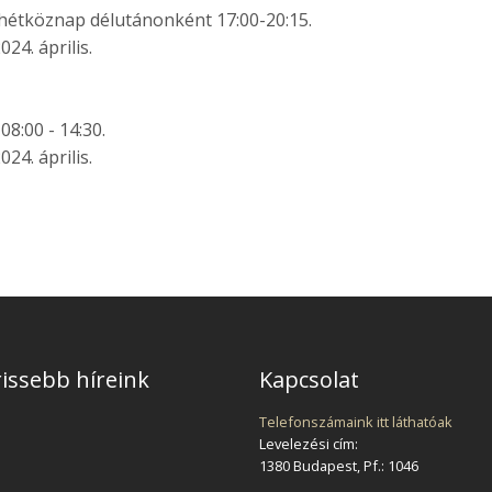
, hétköznap délutánonként 17:00-20:15.
24. április.
8:00 - 14:30.
24. április.
issebb híreink
Kapcsolat
Telefonszámaink itt láthatóak
Levelezési cím:
1380 Budapest, Pf.: 1046