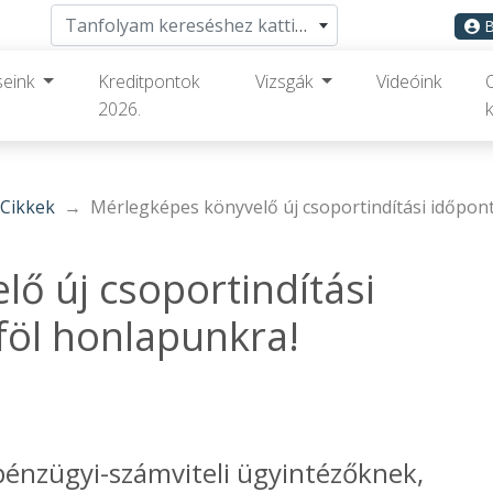
Tanfolyam kereséshez kattints ide
B
seink
Kreditpontok
Vizsgák
Videóink
2026.
k
Cikkek
Mérlegképes könyvelő új csoportindítási időpont
ő új csoportindítási
föl honlapunkra!
pénzügyi-számviteli ügyintézőknek,