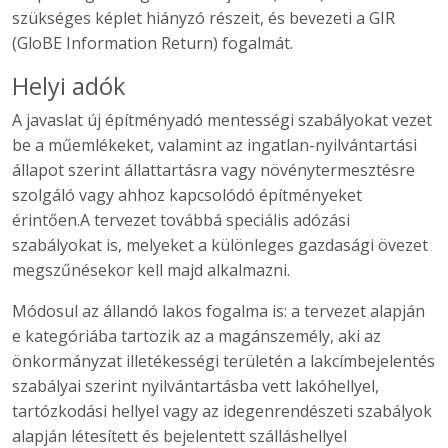
szükséges képlet hiányzó részeit, és bevezeti a GIR
(GloBE Information Return) fogalmát.
Helyi adók
A javaslat új építményadó mentességi szabályokat vezet
be a műemlékeket, valamint az ingatlan-nyilvántartási
állapot szerint állattartásra vagy növénytermesztésre
szolgáló vagy ahhoz kapcsolódó építményeket
érintően.A tervezet továbbá speciális adózási
szabályokat is, melyeket a különleges gazdasági övezet
megszűnésekor kell majd alkalmazni.
Módosul az állandó lakos fogalma is: a tervezet alapján
e kategóriába tartozik az a magánszemély, aki az
önkormányzat illetékességi területén a lakcímbejelentés
szabályai szerint nyilvántartásba vett lakóhellyel,
tartózkodási hellyel vagy az idegenrendészeti szabályok
alapján létesített és bejelentett szálláshellyel