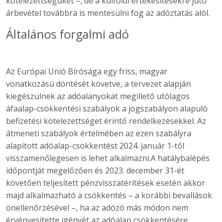
kötelezettségüket –, de a külföldi értékesítésekre jutó
árbevétel továbbra is mentesülni fog az adóztatás alól.
Általános forgalmi adó
Az Európai Unió Bírósága egy friss, magyar
vonatkozású döntését követve, a tervezet alapján
kiegészülnek az adóalanyokat megillető utólagos
áfaalap-csökkentési szabályok a jogszabályon alapuló
befizetési kötelezettséget érintő rendelkezésekkel. Az
átmeneti szabályok értelmében az ezen szabályra
alapított adóalap-csökkentést 2024. január 1-től
visszamenőlegesen is lehet alkalmazni.A hatálybalépés
időpontját megelőzően és 2023. december 31-ét
követően teljesített pénzvisszatérítések esetén akkor
majd alkalmazható a csökkentés – a korábbi bevallások
önellenőrzésével –, ha az adózó más módon nem
érvényesítette igényét az adóalap csökkentésére.