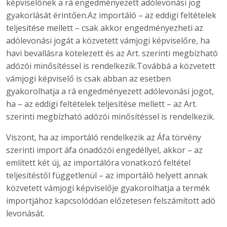
képviselőnek a rá engedményezett adólevonási jog
gyakorlását érintően.Az importáló – az eddigi feltételek
teljesítése mellett – csak akkor engedményezheti az
adólevonási jogát a közvetett vámjogi képviselőre, ha
havi bevallásra kötelezett és az Art. szerinti megbízható
adózói minősítéssel is rendelkezik.Továbbá a közvetett
vámjogi képviselő is csak abban az esetben
gyakorolhatja a rá engedményezett adólevonási jogot,
ha – az eddigi feltételek teljesítése mellett – az Art.
szerinti megbízható adózói minősítéssel is rendelkezik.
Viszont, ha az importáló rendelkezik az Áfa törvény
szerinti import áfa önadózói engedéllyel, akkor – az
említett két új, az importálóra vonatkozó feltétel
teljesítéstől függetlenül – az importáló helyett annak
közvetett vámjogi képviselője gyakorolhatja a termék
importjához kapcsolódóan előzetesen felszámított adó
levonását.