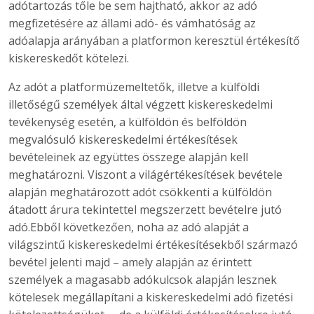
adótartozás tőle be sem hajtható, akkor az adó
megfizetésére az állami adó- és vámhatóság az
adóalapja arányában a platformon keresztül értékesítő
kiskereskedőt kötelezi.
Az adót a platformüzemeltetők, illetve a külföldi
illetőségű személyek által végzett kiskereskedelmi
tevékenység esetén, a külföldön és belföldön
megvalósuló kiskereskedelmi értékesítések
bevételeinek az együttes összege alapján kell
meghatározni. Viszont a világértékesítések bevétele
alapján meghatározott adót csökkenti a külföldön
átadott árura tekintettel megszerzett bevételre jutó
adó.Ebből következően, noha az adó alapját a
világszintű kiskereskedelmi értékesítésekből származó
bevétel jelenti majd – amely alapján az érintett
személyek a magasabb adókulcsok alapján lesznek
kötelesek megállapítani a kiskereskedelmi adó fizetési