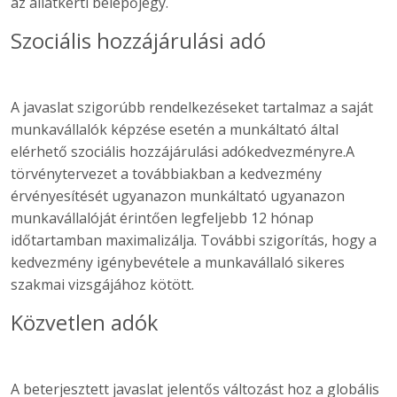
az állatkerti belépőjegy.
Szociális hozzájárulási adó
A javaslat szigorúbb rendelkezéseket tartalmaz a saját
munkavállalók képzése esetén a munkáltató által
elérhető szociális hozzájárulási adókedvezményre.A
törvénytervezet a továbbiakban a kedvezmény
érvényesítését ugyanazon munkáltató ugyanazon
munkavállalóját érintően legfeljebb 12 hónap
időtartamban maximalizálja. További szigorítás, hogy a
kedvezmény igénybevétele a munkavállaló sikeres
szakmai vizsgájához kötött.
Közvetlen adók
A beterjesztett javaslat jelentős változást hoz a globális