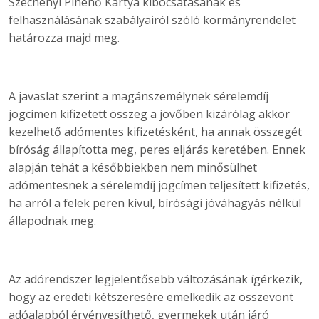
Széchenyi Pihenő Kártya kibocsátásának és
felhasználásának szabályairól szóló kormányrendelet
határozza majd meg.
A javaslat szerint a magánszemélynek sérelemdíj
jogcímen kifizetett összeg a jövőben kizárólag akkor
kezelhető adómentes kifizetésként, ha annak összegét
bíróság állapította meg, peres eljárás keretében. Ennek
alapján tehát a későbbiekben nem minősülhet
adómentesnek a sérelemdíj jogcímen teljesített kifizetés,
ha arról a felek peren kívül, bírósági jóváhagyás nélkül
állapodnak meg.
Az adórendszer legjelentősebb változásának ígérkezik,
hogy az eredeti kétszeresére emelkedik az összevont
adóalapból érvényesíthető, gyermekek után járó