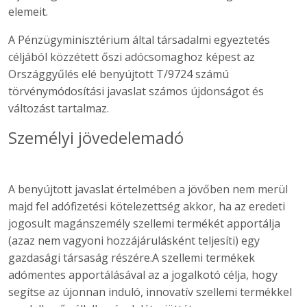
elemeit.
A Pénzügyminisztérium által társadalmi egyeztetés
céljából közzétett őszi adócsomaghoz képest az
Országgyűlés elé benyújtott T/9724 számú
törvénymódosítási javaslat számos újdonságot és
változást tartalmaz.
Személyi jövedelemadó
A benyújtott javaslat értelmében a jövőben nem merül
majd fel adófizetési kötelezettség akkor, ha az eredeti
jogosult magánszemély szellemi termékét apportálja
(azaz nem vagyoni hozzájárulásként teljesíti) egy
gazdasági társaság részére.A szellemi termékek
adómentes apportálásával az a jogalkotó célja, hogy
segítse az újonnan induló, innovatív szellemi termékkel