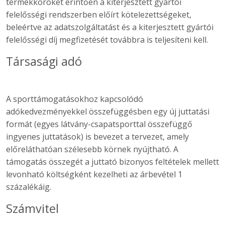
termékköröket érintően a kiterjesztett gyártói
felelősségi rendszerben előírt kötelezettségeket,
beleértve az adatszolgáltatást és a kiterjesztett gyártói
felelősségi díj megfizetését továbbra is teljesíteni kell.
Társasági adó
A sporttámogatásokhoz kapcsolódó
adókedvezményekkel összefüggésben egy új juttatási
formát (egyes látvány-csapatsporttal összefüggő
ingyenes juttatások) is bevezet a tervezet, amely
előreláthatóan szélesebb körnek nyújtható. A
támogatás összegét a juttató bizonyos feltételek mellett
levonható költségként kezelheti az árbevétel 1
százalékáig.
Számvitel