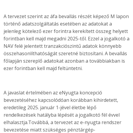
A tervezet szerint az áfa bevallás részét képező M lapon
történő adatszolgáltatás esetében az adatokat a
jelenleg kötelező ezer forintra kerekített összeg helyett
forintban kell majd megadni 2025-től. Ezzel a jogalkotó a
NAV felé jelentett tranzakciószintű adatok könnyebb
összehasonlíthatóságát szeretné biztosítani. A bevallás
főlapján szereplő adatokat azonban a továbbiakban is
ezer forintban kell majd feltüntetni.
A javaslat értelmében az eNyugta koncepció
bevezetéséhez kapcsolódóan korábban kihirdetett,
eredetileg 2025. január 1-jével életbe lépő
rendelkezések hatályba lépését a jogalkotó fél évvel
elhalasztja.Továbbá, a tervezet az e-nyugta rendszer
bevezetése miatt szükséges pénztárgép-