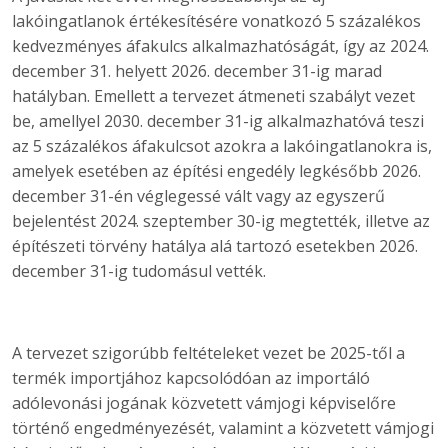
lakóingatlanok értékesítésére vonatkozó 5 százalékos
kedvezményes áfakulcs alkalmazhatóságát, így az 2024.
december 31. helyett 2026. december 31-ig marad
hatályban. Emellett a tervezet átmeneti szabályt vezet
be, amellyel 2030. december 31-ig alkalmazhatóvá teszi
az 5 százalékos áfakulcsot azokra a lakóingatlanokra is,
amelyek esetében az építési engedély legkésőbb 2026.
december 31-én véglegessé vált vagy az egyszerű
bejelentést 2024. szeptember 30-ig megtették, illetve az
építészeti törvény hatálya alá tartozó esetekben 2026.
december 31-ig tudomásul vették.
A tervezet szigorúbb feltételeket vezet be 2025-től a
termék importjához kapcsolódóan az importáló
adólevonási jogának közvetett vámjogi képviselőre
történő engedményezését, valamint a közvetett vámjogi