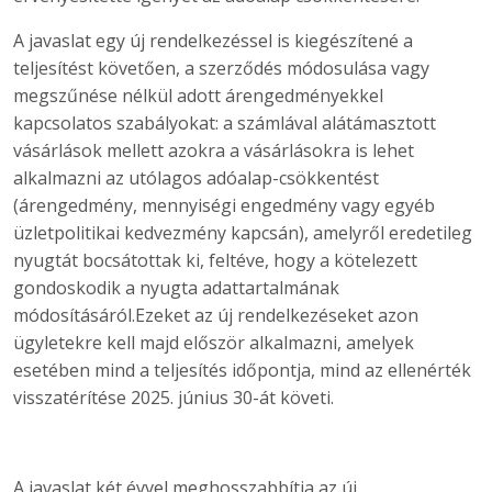
A javaslat egy új rendelkezéssel is kiegészítené a
teljesítést követően, a szerződés módosulása vagy
megszűnése nélkül adott árengedményekkel
kapcsolatos szabályokat: a számlával alátámasztott
vásárlások mellett azokra a vásárlásokra is lehet
alkalmazni az utólagos adóalap-csökkentést
(árengedmény, mennyiségi engedmény vagy egyéb
üzletpolitikai kedvezmény kapcsán), amelyről eredetileg
nyugtát bocsátottak ki, feltéve, hogy a kötelezett
gondoskodik a nyugta adattartalmának
módosításáról.Ezeket az új rendelkezéseket azon
ügyletekre kell majd először alkalmazni, amelyek
esetében mind a teljesítés időpontja, mind az ellenérték
visszatérítése 2025. június 30-át követi.
A javaslat két évvel meghosszabbítja az új