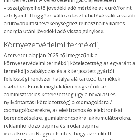
minden évben. A kereskedelmi gázolaj esetében
visszaigényelhető jövedéki adó mértéke az euró/forint
árfolyamtól függően változó lesz.Lehetővé válik a vasúti
árutovábbítási tevékenységhez felhasznált villamos
energia utáni jövedéki adó visszaigénylése.
Környezetvédelmi termékdíj
A tervezet alapján 2025-től megszűnik a
környezetvédelmi termékdíj kötelezettség az egyaránt a
termékdíj szabályozás és a kiterjesztett gyártói
felelősségi rendszer hatálya alá tartozó termékek
esetében. Ennek megfelelően megszűnik az
adminisztrációs kötelezettség (így a bevallási és
nyilvántartási kötelezettség) a csomagolásra /
csomagolószerekre, az elektromos és elektronikai
berendezésekre, gumiabroncsokra, akkumulátorokra,
reklámhordozó papírra és irodai papírra
vonatkozóan.Nagyon fontos, hogy az említett