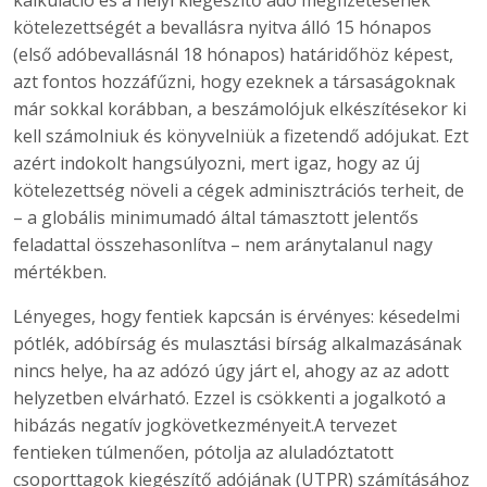
kalkuláció és a helyi kiegészítő adó megfizetésének
kötelezettségét a bevallásra nyitva álló 15 hónapos
(első adóbevallásnál 18 hónapos) határidőhöz képest,
azt fontos hozzáfűzni, hogy ezeknek a társaságoknak
már sokkal korábban, a beszámolójuk elkészítésekor ki
kell számolniuk és könyvelniük a fizetendő adójukat. Ezt
azért indokolt hangsúlyozni, mert igaz, hogy az új
kötelezettség növeli a cégek adminisztrációs terheit, de
– a globális minimumadó által támasztott jelentős
feladattal összehasonlítva – nem aránytalanul nagy
mértékben.
Lényeges, hogy fentiek kapcsán is érvényes: késedelmi
pótlék, adóbírság és mulasztási bírság alkalmazásának
nincs helye, ha az adózó úgy járt el, ahogy az az adott
helyzetben elvárható. Ezzel is csökkenti a jogalkotó a
hibázás negatív jogkövetkezményeit.A tervezet
fentieken túlmenően, pótolja az aluladóztatott
csoporttagok kiegészítő adójának (UTPR) számításához