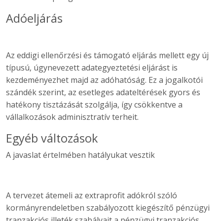
Adóeljárás
Az eddigi ellenőrzési és támogató eljárás mellett egy új
típusú, úgynevezett adategyeztetési eljárást is
kezdeményezhet majd az adóhatóság. Ez a jogalkotói
szándék szerint, az esetleges adateltérések gyors és
hatékony tisztázását szolgálja, így csökkentve a
vállalkozások adminisztratív terheit.
Egyéb változások
A javaslat értelmében hatályukat vesztik
A tervezet átemeli az extraprofit adókról szóló
kormányrendeletben szabályozott kiegészítő pénzügyi
tranzakciós illeték szabályait a pénzügyi tranzakciós