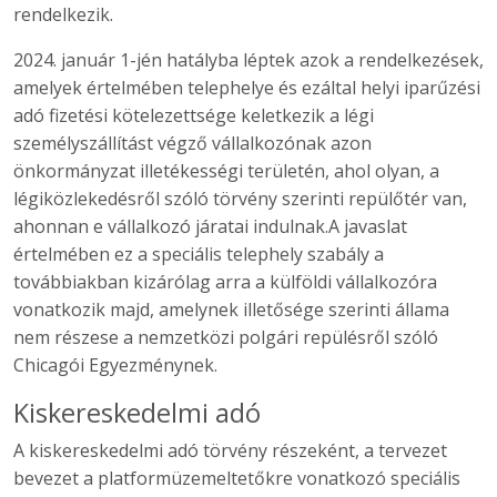
rendelkezik.
2024. január 1-jén hatályba léptek azok a rendelkezések,
amelyek értelmében telephelye és ezáltal helyi iparűzési
adó fizetési kötelezettsége keletkezik a légi
személyszállítást végző vállalkozónak azon
önkormányzat illetékességi területén, ahol olyan, a
légiközlekedésről szóló törvény szerinti repülőtér van,
ahonnan e vállalkozó járatai indulnak.A javaslat
értelmében ez a speciális telephely szabály a
továbbiakban kizárólag arra a külföldi vállalkozóra
vonatkozik majd, amelynek illetősége szerinti állama
nem részese a nemzetközi polgári repülésről szóló
Chicagói Egyezménynek.
Kiskereskedelmi adó
A kiskereskedelmi adó törvény részeként, a tervezet
bevezet a platformüzemeltetőkre vonatkozó speciális