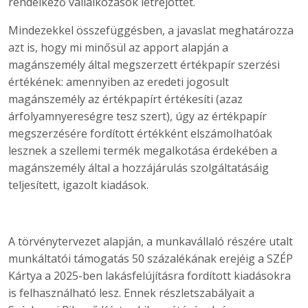
rendelkező vállalkozások létrejöttét.
Mindezekkel összefüggésben, a javaslat meghatározza
azt is, hogy mi minősül az apport alapján a
magánszemély által megszerzett értékpapír szerzési
értékének: amennyiben az eredeti jogosult
magánszemély az értékpapírt értékesíti (azaz
árfolyamnyereségre tesz szert), úgy az értékpapír
megszerzésére fordított értékként elszámolhatóak
lesznek a szellemi termék megalkotása érdekében a
magánszemély által a hozzájárulás szolgáltatásáig
teljesített, igazolt kiadások.
A törvénytervezet alapján, a munkavállaló részére utalt
munkáltatói támogatás 50 százalékának erejéig a SZÉP
Kártya a 2025-ben lakásfelújításra fordított kiadásokra
is felhasználható lesz. Ennek részletszabályait a