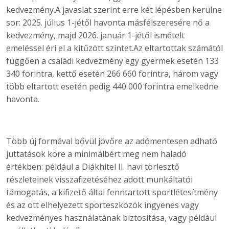
kedvezmény.A javaslat szerint erre két lépésben kerülne
sor: 2025. július 1-jétől havonta másfélszeresére nő a
kedvezmény, majd 2026. január 1-jétől ismételt
emeléssel éri el a kitűzött szintet.Az eltartottak számától
függően a családi kedvezmény egy gyermek esetén 133
340 forintra, kettő esetén 266 660 forintra, három vagy
több eltartott esetén pedig 440 000 forintra emelkedne
havonta.
Több új formával bővül jövőre az adómentesen adható
juttatások köre a minimálbért meg nem haladó
értékben: például a Diákhitel II. havi törlesztő
részleteinek visszafizetéséhez adott munkáltatói
támogatás, a kifizető által fenntartott sportlétesítmény
és az ott elhelyezett sporteszközök ingyenes vagy
kedvezményes használatának biztosítása, vagy például