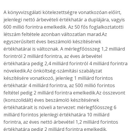
A könyvvizsgálati kötelezettségre vonatkozóan előírt,
jelenlegi nettó árbevételi értékhatár a duplájára, vagyis
600 millió forintra emelkedik. Az 50 fős foglalkoztatotti
létszám feltétele azonban változatlan marad.Az
egyszerűsített éves beszámoló készítésének
értékhatárai is változnak. A mérlegfőösszeg 1,2 milliárd
forintról 2 milliárd forintra, az éves árbevétel
értékhatára pedig 2,4 milliárd forintról 4 milliárd forintra
növekedik.Az önköltség-számítási szabályzat
készítésére vonatkozó, jelenleg 1 milliárd forintos
értékhatár 4 milliárd forintra, az 500 millió forintos
feltétel pedig 2 milliárd forintra emelkedik.Az összevont
(konszolidált) éves beszámoló készítésének
értékhatárait is növeli a tervezet: mérlegfőösszeg 6
milliárd forintos jelenlegi értékhatára 10 milliárd
forintra, az éves nettó árbevétel 1,2 milliárd forintos
értékhatára pedig 2 milliárd forintra emelkedik.