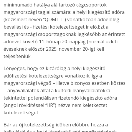
minimumadó hatálya alá tartozó cégcsoportok
magyarországi tagjai számára: a helyi kiegészítő adóra
(közismert nevén “QDMTT”) vonatkozóan adóelőleg-
bevallási és - fizetési kötelezettséget ír elő.Ezt a
magyarországi csoporttagoknak legkésőbb az érintett
adóévet követő 11. hónap 20. napjáig (normál üzleti
éveseknek először 2025. november 20-ig) kell
teljesíteniük.
Lényeges, hogy ez kizárólag a helyi kiegészítő
adófizetési kötelezettségre vonatkozik, így a
magyarországi végső – illetve bizonyos esetben köztes
– anyavállalatok által a külföldi leányvállalatokra
tekintettel potenciálisan fizetendő kiegészítő adóra
(angol rövidítéssel “IIR”) nézve nem keletkeztet
kötelezettséget.
Bár az új kötelezettség időben előbbre hozza a