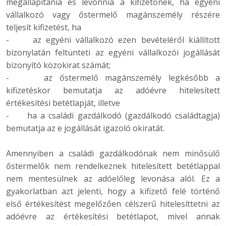
megállapítania és levonnia a kifizetőnek, ha egyéni
vállalkozó vagy őstermelő magánszemély részére
teljesít kifizetést, ha
- az egyéni vállalkozó ezen bevételéről kiállított
bizonylatán feltünteti az egyéni vállalkozói jogállását
bizonyító közokirat számát;
- az őstermelő magánszemély legkésőbb a
kifizetéskor bemutatja az adóévre hitelesített
értékesítési betétlapját, illetve
- ha a családi gazdálkodó (gazdálkodó családtagja)
bemutatja az e jogállását igazoló okiratát.
Amennyiben a családi gazdálkodónak nem minősülő
őstermelők nem rendelkeznek hitelesített betétlappal
nem mentesülnek az adóelőleg levonása alól. Ez a
gyakorlatban azt jelenti, hogy a kifizető felé történő
első értékesítést megelőzően célszerű hitelesíttetni az
adóévre az értékesítési betétlapot, mivel annak