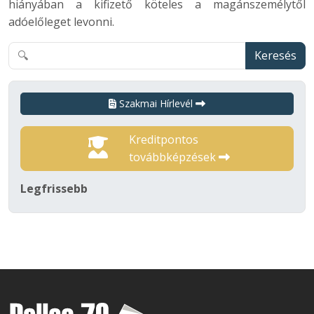
hiányában a kifizető köteles a magánszemélytől
adóelőleget levonni.
Keresés
Szakmai Hírlevél
Kreditpontos
továbbképzések
Legfrissebb