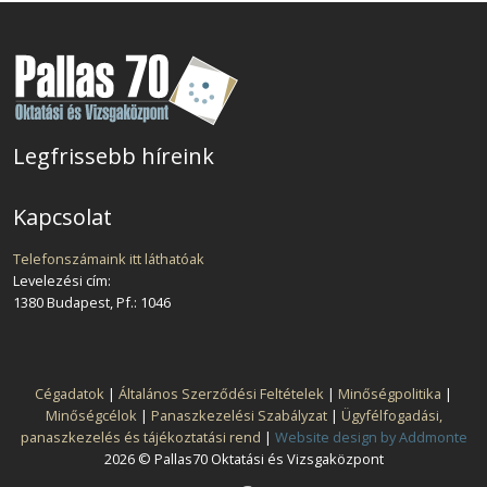
Legfrissebb híreink
Kapcsolat
Telefonszámaink itt láthatóak
Levelezési cím:
1380 Budapest, Pf.: 1046
Cégadatok
|
Általános Szerződési Feltételek
|
Minőségpolitika
|
Minőségcélok
|
Panaszkezelési Szabályzat
|
Ügyfélfogadási,
panaszkezelés és tájékoztatási rend
|
Website design by Addmonte
2026 © Pallas70 Oktatási és Vizsgaközpont