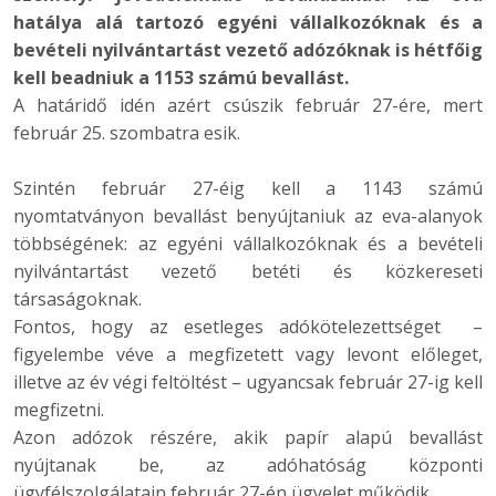
hatálya alá tartozó egyéni vállalkozóknak és a
bevételi nyilvántartást vezető adózóknak is hétfőig
kell beadniuk a 1153 számú bevallást.
A határidő idén azért csúszik február 27-ére, mert
február 25. szombatra esik.
Szintén február 27-éig kell a 1143 számú
nyomtatványon bevallást benyújtaniuk az eva-alanyok
többségének: az egyéni vállalkozóknak és a bevételi
nyilvántartást vezető betéti és közkereseti
társaságoknak.
Fontos, hogy az esetleges adókötelezettséget –
figyelembe véve a megfizetett vagy levont előleget,
illetve az év végi feltöltést – ugyancsak február 27-ig kell
megfizetni.
Azon adózok részére, akik papír alapú bevallást
nyújtanak be, az adóhatóság központi
ügyfélszolgálatain február 27-én ügyelet működik.