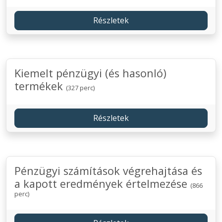
Részletek
Kiemelt pénzügyi (és hasonló)
termékek
(327 perc)
Részletek
Pénzügyi számítások végrehajtása és
a kapott eredmények értelmezése
(866
perc)