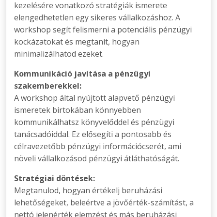
kezelésére vonatkozó stratégiák ismerete
elengedhetetlen egy sikeres vállalkozáshoz. A
workshop segít felismerni a potenciális pénzügyi
kockázatokat és megtanít, hogyan
minimalizálhatod ezeket.
Kommunikáció javítása a pénzügyi
szakemberekkel:
A workshop által nyújtott alapvető pénzügyi
ismeretek birtokában könnyebben
kommunikálhatsz könyvelőddel és pénzügyi
tanácsadóiddal. Ez elősegíti a pontosabb és
célravezetőbb pénzügyi információcserét, ami
növeli vállalkozásod pénzügyi átláthatóságát.
Stratégiai döntések:
Megtanulod, hogyan értékelj beruházási
lehetőségeket, beleértve a jövőérték-számítást, a
nettó jelenérték elemzést és más beruházási