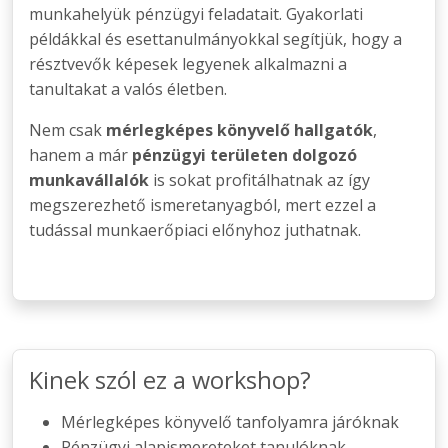
munkahelyük pénzügyi feladatait. Gyakorlati
példákkal és esettanulmányokkal segítjük, hogy a
résztvevők képesek legyenek alkalmazni a
tanultakat a valós életben.
Nem csak
mérlegképes könyvelő hallgatók
,
hanem a már
pénzügyi területen dolgozó
munkavállalók
is sokat profitálhatnak az így
megszerezhető ismeretanyagból, mert ezzel a
tudással munkaerőpiaci előnyhoz juthatnak.
Kinek szól ez a workshop?
Mérlegképes könyvelő tanfolyamra járóknak
Pénzügyi alapismereteket tanulóknak