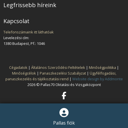
Legfrissebb híreink
Kapcsolat
Telefonszámaink itt láthatóak
Levelezési cím:
1380 Budapest, Pf.: 1046
Cégadatok
|
Általános Szerződési Feltételek
|
Minőségpolitika
|
Minőségcélok
|
Panaszkezelési Szabályzat
|
Ügyfélfogadási,
panaszkezelés és tájékoztatási rend
|
Website design by Addmonte
2026 © Pallas70 Oktatási és Vizsgaközpont
Pallas fiók