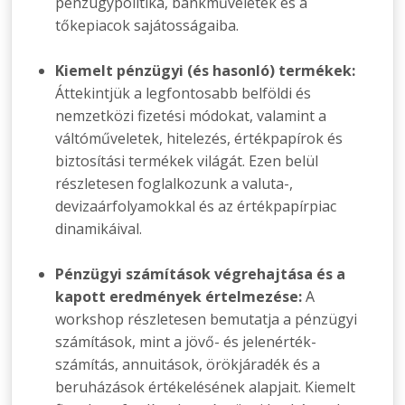
pénzügypolitika, bankműveletek és a
tőkepiacok sajátosságaiba.
Kiemelt pénzügyi (és hasonló) termékek:
Áttekintjük a legfontosabb belföldi és
nemzetközi fizetési módokat, valamint a
váltóműveletek, hitelezés, értékpapírok és
biztosítási termékek világát. Ezen belül
részletesen foglalkozunk a valuta-,
devizaárfolyamokkal és az értékpapírpiac
dinamikáival.
Pénzügyi számítások végrehajtása és a
kapott eredmények értelmezése:
A
workshop részletesen bemutatja a pénzügyi
számítások, mint a jövő- és jelenérték-
számítás, annuitások, örökjáradék és a
beruházások értékelésének alapjait. Kiemelt