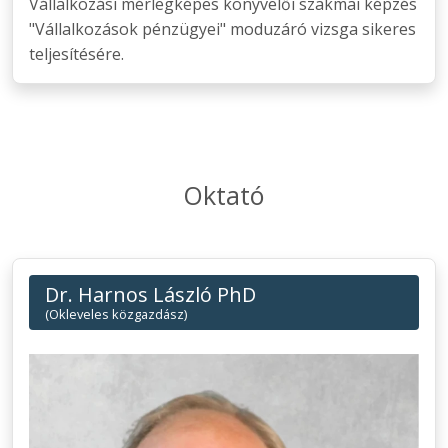
Vállalkozási mérlegképes könyvelői szakmai képzés
"Vállalkozások pénzügyei" moduzáró vizsga sikeres
teljesítésére.
Oktató
Dr. Harnos László PhD
(Okleveles közgazdász)