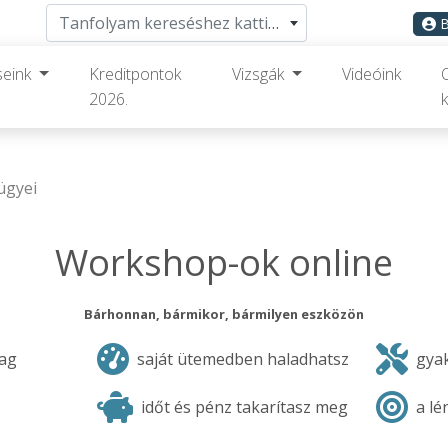
Tanfolyam kereséshez kattints ide
B
seink
Kreditpontok
Vizsgák
Videóink
2026.
k
ügyei
Workshop-ok online
Bárhonnan, bármikor, bármilyen eszközön
yag
saját ütemedben haladhatsz
gyak
időt és pénz takarítasz meg
a lé