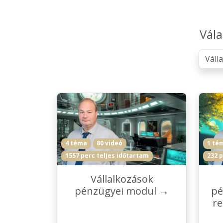
Vála
4 téma
80 videó
1 té
1557 perc teljes időtartam
232 p
Vállalkozások
pénzügyei modul →
pé
re