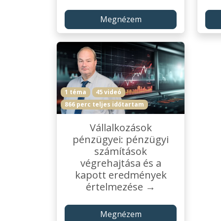
Megnézem
1 téma
45 videó
866 perc teljes időtartam
Vállalkozások
pénzügyei: pénzügyi
számítások
végrehajtása és a
kapott eredmények
értelmezése →
Megnézem