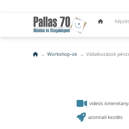
Képzé
Workshop-ok
Vállalkozások pénz
videós ismeretan
azonnali kezdés