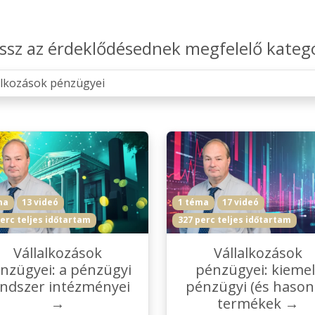
ssz az érdeklődésednek megfelelő kateg
ma
13 videó
1 téma
17 videó
erc teljes időtartam
327 perc teljes időtartam
Vállalkozások
Vállalkozások
nzügyei: a pénzügyi
pénzügyei: kiemel
ndszer intézményei
pénzügyi (és hason
→
termékek →