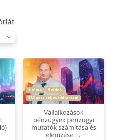
óriát
1 téma
5 videó
132 perc teljes időtartam
Vállalkozások
t
pénzügyei: pénzügyi
ló)
mutatók számítása és
elemzése →