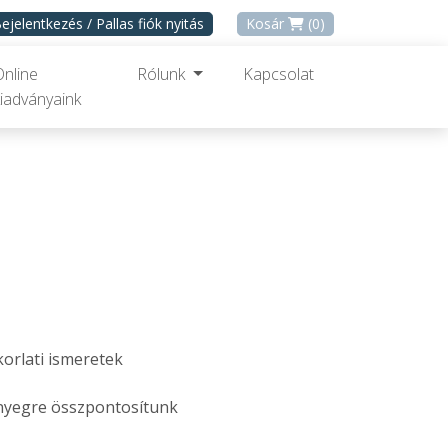
ejelentkezés / Pallas fiók nyitás
Kosár
(0)
Online
Rólunk
Kapcsolat
iadványaink
orlati ismeretek
nyegre összpontosítunk