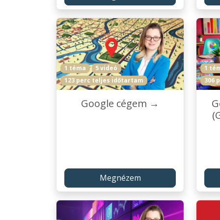
1 téma
5 videó
1 té
123 perc teljes időtartam
306 p
Google cégem →
G
(
Megnézem