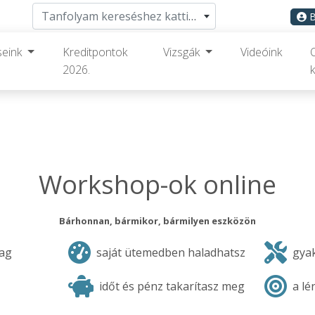
Tanfolyam kereséshez kattints ide
B
seink
Kreditpontok
Vizsgák
Videóink
2026.
k
Workshop-ok online
Bárhonnan, bármikor, bármilyen eszközön
yag
saját ütemedben haladhatsz
gyak
időt és pénz takarítasz meg
a lé