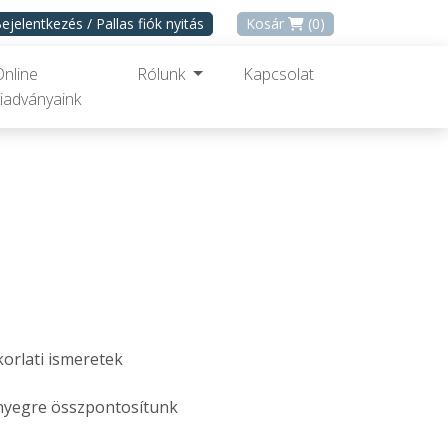
ejelentkezés / Pallas fiók nyitás
Kosár
(0)
Online
Rólunk
Kapcsolat
iadványaink
orlati ismeretek
nyegre összpontosítunk