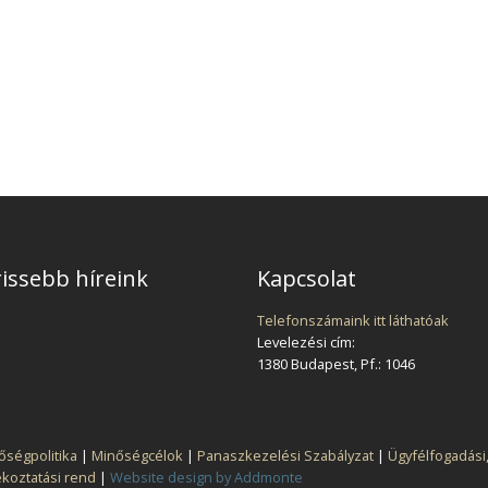
issebb híreink
Kapcsolat
Telefonszámaink itt láthatóak
Levelezési cím:
1380 Budapest, Pf.: 1046
őségpolitika
|
Minőségcélok
|
Panaszkezelési Szabályzat
|
Ügyfélfogadási
ékoztatási rend
|
Website design by Addmonte