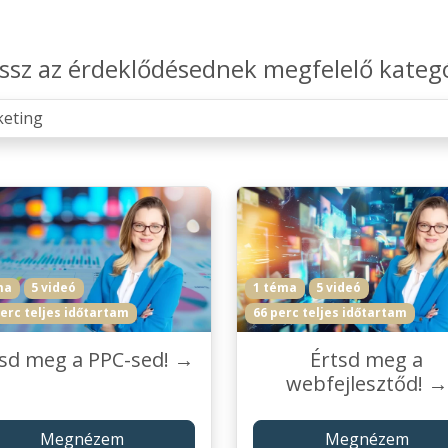
ssz az érdeklődésednek megfelelő kateg
ma
5 videó
1 téma
5 videó
erc teljes időtartam
66 perc teljes időtartam
tsd meg a PPC-sed! →
Értsd meg a
webfejlesztőd! →
Megnézem
Megnézem