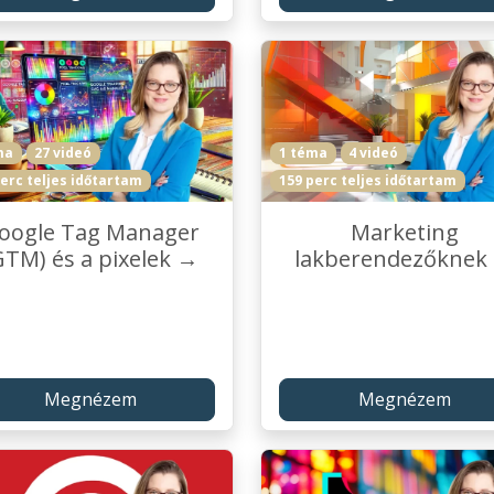
ma
27 videó
1 téma
4 videó
erc teljes időtartam
159 perc teljes időtartam
oogle Tag Manager
Marketing
GTM) és a pixelek →
lakberendezőknek
Megnézem
Megnézem