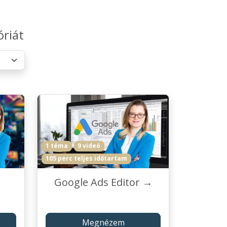
óriát
1 téma
9 videó
105 perc teljes időtartam
Google Ads Editor →
Megnézem