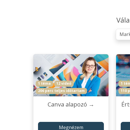
Vála
1 téma
12 videó
1 té
206 perc teljes időtartam
110 p
Canva alapozó →
Ér
Megnézem