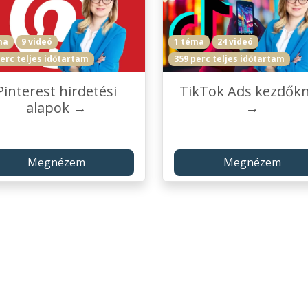
ma
9 videó
1 téma
24 videó
erc teljes időtartam
359 perc teljes időtartam
Pinterest hirdetési
TikTok Ads kezdők
alapok →
→
Megnézem
Megnézem