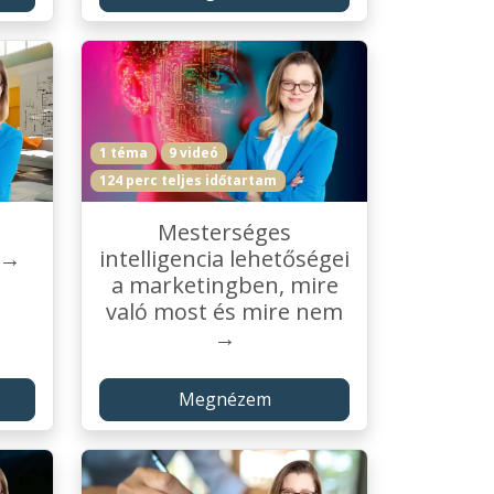
1 téma
9 videó
124 perc teljes időtartam
Mesterséges
 →
intelligencia lehetőségei
a marketingben, mire
való most és mire nem
→
Megnézem