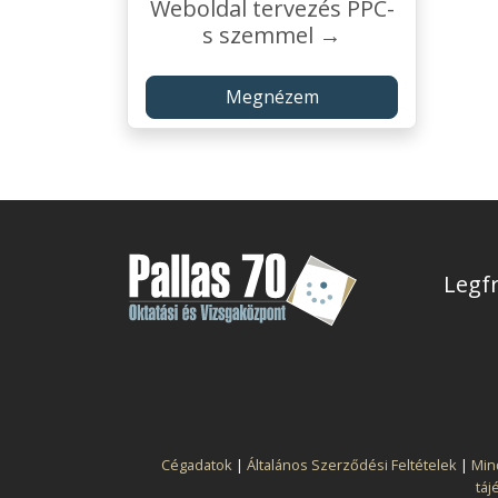
Weboldal tervezés PPC-
s szemmel →
Megnézem
Legfr
Cégadatok
|
Általános Szerződési Feltételek
|
Min
táj