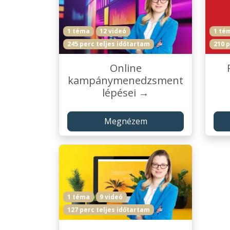
1 téma
12 videó
1 té
245 perc teljes időtartam
210 p
Online
kampánymenedzsment
lépései →
Megnézem
1 téma
9 videó
127 perc teljes időtartam