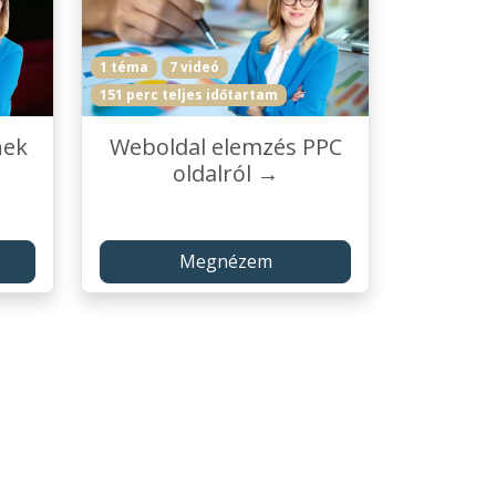
1 téma
7 videó
151 perc teljes időtartam
nek
Weboldal elemzés PPC
oldalról →
Megnézem