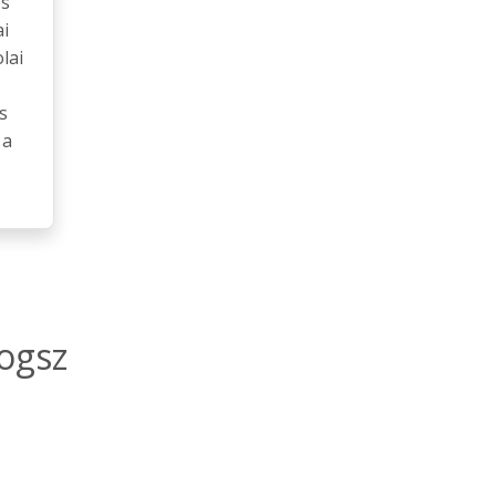
és
i
lai
s
 a
ogsz