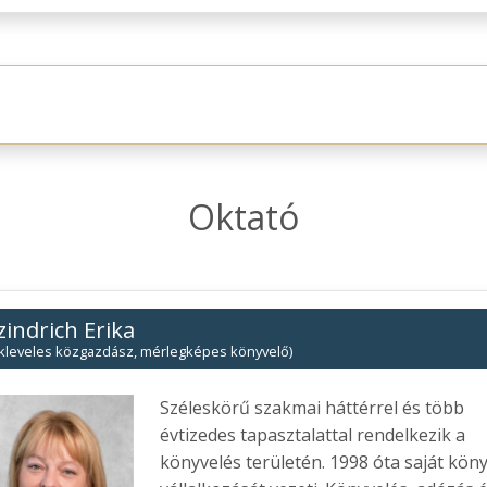
Oktató
zindrich Erika
kleveles közgazdász, mérlegképes könyvelő)
Széleskörű szakmai háttérrel és több
évtizedes tapasztalattal rendelkezik a
könyvelés területén. 1998 óta saját kön