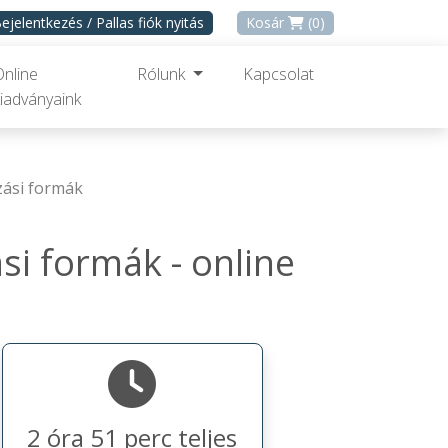
ejelentkezés / Pallas fiók nyitás
Kosár
(0)
Online
Rólunk
Kapcsolat
iadványaink
ozási formák
si formák - online
2 óra 51 perc teljes