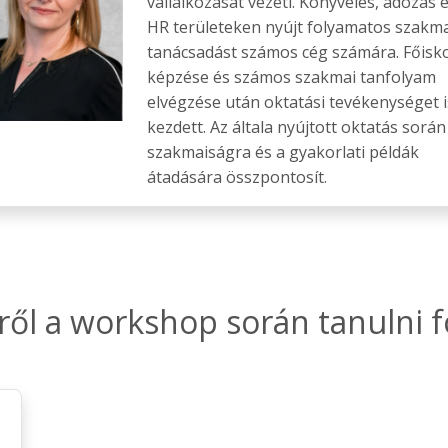
vállalkozását vezeti. Könyvelés, adózás 
HR területeken nyújt folyamatos szakma
tanácsadást számos cég számára. Főisko
képzése és számos szakmai tanfolyam
elvégzése után oktatási tevékenységet i
kezdett. Az általa nyújtott oktatás során
szakmaiságra és a gyakorlati példák
átadására összpontosít.
ről a workshop során tanulni f