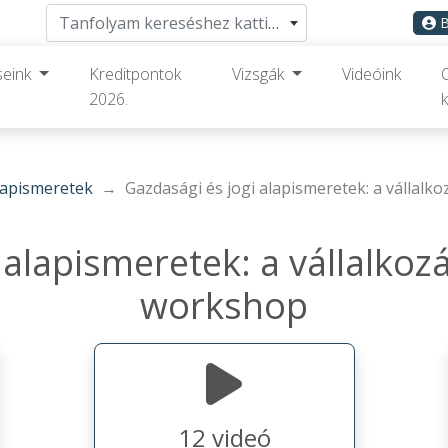
Tanfolyam kereséshez kattints ide
B
seink
Kreditpontok
Vizsgák
Videóink
2026.
k
lapismeretek
Gazdasági és jogi alapismeretek: a vállalk
 alapismeretek: a vállalkozá
workshop
12 videó