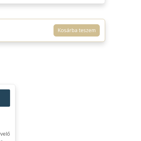
Kosárba teszem
yvelő