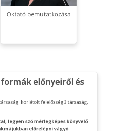
Oktató bemutatkozása
i formák előnyeiről és
társaság, korlátolt felelősségű társaság,
al, legyen szó mérlegképes könyvelő
zakmájukban előrelépni vágyó