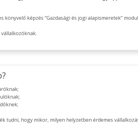
s könyvelő képzés "Gazdasági és jogi alapismeretek" modulj
 vállalkozóknak.
p?
áróknak;
nulóknak;
ődőknek;
ék tudni, hogy mikor, milyen helyzetben érdemes vállalkozás