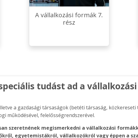
A vállalkozási formák 7.
rész
peciális tudást ad a vállalkozás
letve a gazdasági társaságok (betéti társaság, közkereseti 
ogi működésével, felelősségrendszerével.
san szeretnének megismerkedni a vállalkozási formákk
kről, egyetemistákról, vállalkozókról vagy éppen a s