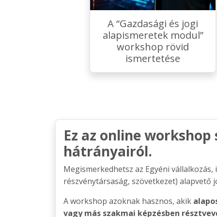
A “Gazdasági és jogi
alapismeretek modul”
workshop rövid
ismertetése
Ez az online workshop s
hátrányairól.
Megismerkedhetsz az Egyéni vállalkozás, il
részvénytársaság, szövetkezet) alapvető j
A workshop azoknak hasznos, akik
alapo
vagy más szakmai képzésben résztvevő