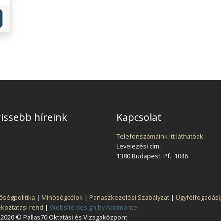
issebb híreink
Kapcsolat
Telefonszámaink itt láthatóak
Levelezési cím:
1380 Budapest, Pf.: 1046
őségpolitika
|
Minőségcélok
|
Panaszkezelési Szabályzat
|
Ügyfélfogadási
ékoztatási rend
|
Website design by Addmonte
2026 © Pallas70 Oktatási és Vizsgaközpont