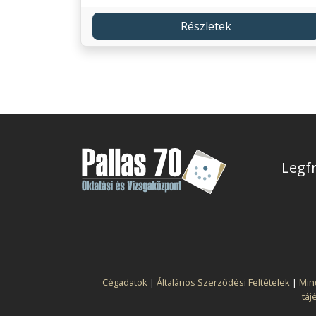
Részletek
Legfr
Cégadatok
|
Általános Szerződési Feltételek
|
Min
táj