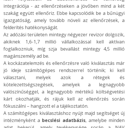
integrációja - az ellenőrzéseken a jövőben mind a két
szakág együtt ellenőriz. Ebbe kapcsolódik be a bűnügyi
igazgatóság, amely tovább növeli az ellenőrzések, a
felderítés hatékonyságát.
Az adózási területen mintegy négyezer revizor dolgozik,
akiknek 1,6-1,7 millió vállalkozással kell aktívan
foglalkozniuk, míg szja bevallást mintegy 4,5 millió
magánszemély ad be.
A kockázatelemzés és ellenőrzésre való kiválasztás már
jó ideje számítógépes rendszerrel történik; ki kell
választani, melyek azok a rétegek és
kötelezettségszegések, amelyek a legnagyobb
valószínűséggel, a legnagyobb mértékű költségvetési
kárt okozhatják, és rájuk kell az ellenőrzés során
fókuszálni – hangzott el a tájékoztatón.
A számítógépes kiválasztáshoz nyújt majd segítséget új
intézményként a
becslési adatbázis
, amelybe minden
adat bekerül, amely tevékenysége során a NAV