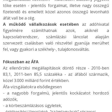
tőke esetén - jelentős forgalmat, illetve nagy összegű
fizetendő és emellett közel azonos összegű levonható
áfát vall be a cég.
A működő vállalkozások esetében
az adóhivatal
figyelmére számíthatnak azok, akiknél a
kapcsolatrendszer, számlázási láncolat alapján
szervezett csalásban való részvétel gyanúja merülhet
fel, vagy gyakori a székhely-, tulajdonosváltás.
Fókuszban az ÁFA
Az ellenőrzési megállapítások döntő része - 2010-ben
83,1, 2011-ben 85,5 százaléka - az áfából származik,
közel 3.000 milliárd forint értékben.
Áfa-vizsgálatokra elsődlegesen
- a nagyobb forgalmú, jelentős kockázatot hordozó
adózók,
- a körbeszámlázásos ügyletek,
- értékesítési láncolatok, "számlagyárak" részesei,