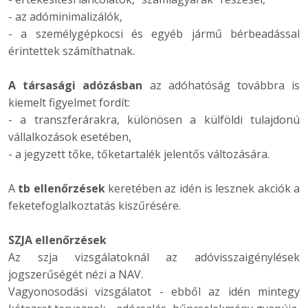
- az adóminimalizálók,
- a személygépkocsi és egyéb jármű bérbeadással
érintettek számíthatnak.
A társasági adózásban
az adóhatóság továbbra is
kiemelt figyelmet fordít:
- a transzferárakra, különösen a külföldi tulajdonú
vállalkozások esetében,
- a jegyzett tőke, tőketartalék jelentős változására.
A
tb ellenőrzések
keretében az idén is lesznek akciók a
feketefoglalkoztatás kiszűrésére.
SZJA ellenőrzések
Az szja vizsgálatoknál az adóvisszaigénylések
jogszerűségét nézi a NAV.
Vagyonosodási vizsgálatot - ebből az idén mintegy