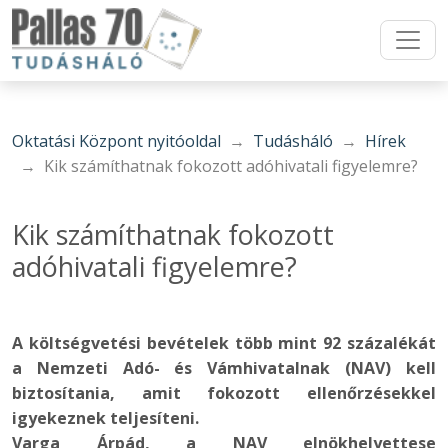
Oktatási Központ nyitóoldal
Tudásháló
Hírek
Kik számíthatnak fokozott adóhivatali figyelemre?
Kik számíthatnak fokozott
adóhivatali figyelemre?
A költségvetési bevételek több mint 92 százalékát
a Nemzeti Adó- és Vámhivatalnak (NAV) kell
biztosítania, amit fokozott ellenőrzésekkel
igyekeznek teljesíteni.
Varga Árpád, a NAV elnökhelyettese