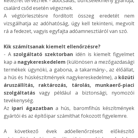
kétezret terveznek - adócsalás, bűncselekmény gyanúja,
csalárd csőd esetén végeznek.
A végtörlesztésre fordított összeg eredetét nem
vizsgálhatja az adóhatóság, úgy kell tekinteni, megvolt
rá a fedezet, vagyis egyfajta adóamnesztiáról van szó.
Kik számítsanak kiemelt ellenőrzésre?
- A
szolgáltató szektorban
idén is kiemelt figyelmet
kap a
nagykereskedelem
(különösen a mezőgazdasági
termékek ügynöki, a gabona, a takarmány-, az élőállat,
a hús és húskészítmények nagykereskedelme), a
közúti
áruszállítás, raktározás, tárolás, munkaerő-piaci
szolgáltatás
vagy például a biztonsági, nyomozói
tevékenység.
Az
ipari ágazatban
a hús, baromfihús készítmények
gyártói és az építőipar számíthat fokozott figyelemre.
A következő évek adóellenőrzéseit előkészítő