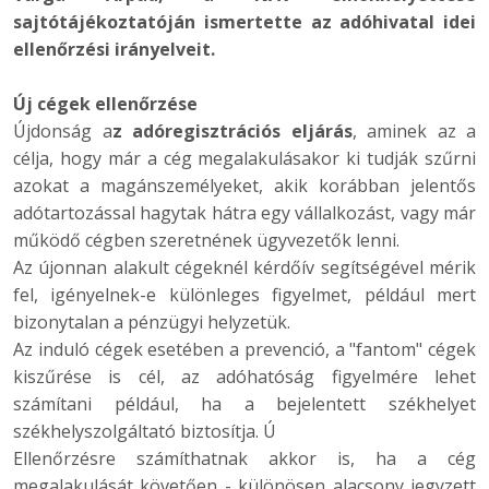
sajtótájékoztatóján ismertette az adóhivatal idei
ellenőrzési irányelveit.
Új cégek ellenőrzése
Újdonság a
z adóregisztrációs eljárás
, aminek az a
célja, hogy már a cég megalakulásakor ki tudják szűrni
azokat a magánszemélyeket, akik korábban jelentős
adótartozással hagytak hátra egy vállalkozást, vagy már
működő cégben szeretnének ügyvezetők lenni.
Az újonnan alakult cégeknél kérdőív segítségével mérik
fel, igényelnek-e különleges figyelmet, például mert
bizonytalan a pénzügyi helyzetük.
Az induló cégek esetében a prevenció, a "fantom" cégek
kiszűrése is cél, az adóhatóság figyelmére lehet
számítani például, ha a bejelentett székhelyet
székhelyszolgáltató biztosítja. Ú
Ellenőrzésre számíthatnak akkor is, ha a cég
megalakulását követően - különösen alacsony jegyzett