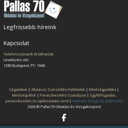
Legfrissebb híreink
Kapcsolat
Telefonszámaink itt láthatóak
Levelezési cím:
1380 Budapest, Pf.: 1046
Cégadatok
|
Általános Szerződési Feltételek
|
Minőségpolitika
|
Minőségcélok
|
Panaszkezelési Szabályzat
|
Ügyfélfogadási,
panaszkezelés és tájékoztatási rend
|
Website design by Addmonte
2026 © Pallas70 Oktatási és Vizsgaközpont