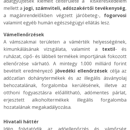
adatgyűjtések kiemelt célterülete a kiskereskedelem
mellett a
jogi, számviteli, adószakértői tevékenység
,
a magánrendelőkben végzett járóbeteg-,
fogorvosi
valamint egyéb humán egészségügyi ellátás lesz.
Vámellenőrzések
A vámszakmai területen a vámérték helyességének,
kimunkálásának vizsgálata, valamint a
textil
- és
ruházat, cipő- és lábbeli termékek importjának fokozott
ellenőrzése várható. A mintegy 1.000 milliárd forint
bevételt eredményező
jövedéki ellenőrzések
célja az
adózatlan dohánytermékek és az illegális ásványolaj
behozatalának, forgalomba kerülésének, illetve az
otthoni fogyasztásra előállítható, adómentes párlat,
erjesztett alkoholtermékek illegális forgalomba
hozatalának megakadályozása.
Hivatali háttér
Idén folytatódik az adóellenőrzés és vámőrség