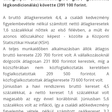
légkondicionálás) követte (391 100 forint.
A bruttó átlagkeresetek 4,4, a családi kedvezmény
figyelembevétele nélkül számított nettó átlagkeresetek
1,6 százalékkal nőttek az első félévben, a múlt év
azonos időszakához képest - közölte a Központi
Statisztikai Hivatal (KSH).
A teljes munkaidőben alkalmazásban állók átlagos
bruttó keresete 220 700 forint volt. A vállalkozásoknál
dolgozók átlagosan 231 800 forintot kerestek, míg a
közszférában nem közfoglalkoztatás keretében
foglalkoztatottak 209 500 forintot. A
közfoglalkoztatottak átlagkeresete 73 600 forint volt.
Júniusban a havi rendszeres bruttó kereset 4,5
százalékkal, a nettó kereset 1,6 százalékkal volt
magasabb az egy évvel korábbinál. Júniusban 5,6
százalékos volt az infláció, így a családi adókedvezmény
figyelembe vétele nélkül számított reálkereset 3,2