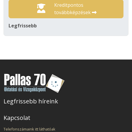
Kreditpontos
továbbképzések
Legfrissebb
Legfrissebb híreink
Kapcsolat
Telefonszámaink itt láthatóak