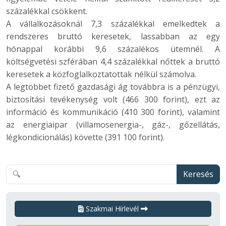
százalékkal csökkent.
A vállalkozásoknál 7,3 százalékkal emelkedtek a
rendszeres bruttó keresetek, lassabban az egy
hónappal korábbi 9,6 százalékos ütemnél. A
költségvetési szférában 4,4 százalékkal nőttek a bruttó
keresetek a közfoglalkoztatottak nélkül számolva.
A legtöbbet fizető gazdasági ág továbbra is a pénzügyi,
biztosítási tevékenység volt (466 300 forint), ezt az
információ és kommunikáció (410 300 forint), valamint
az energiaipar (villamosenergia-, gáz-, gőzellátás,
légkondicionálás) követte (391 100 forint).
Keresés
Szakmai Hírlevél