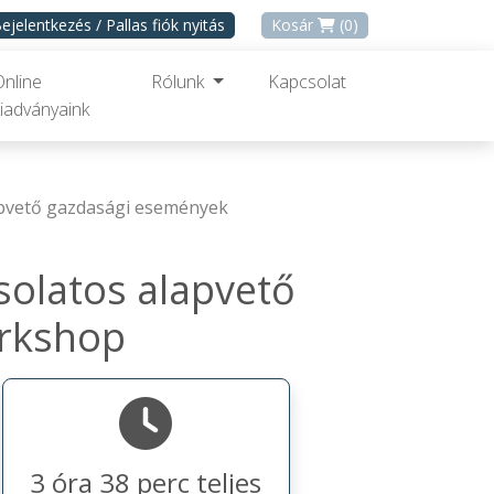
ejelentkezés / Pallas fiók nyitás
Kosár
(0)
Online
Rólunk
Kapcsolat
iadványaink
lapvető gazdasági események
solatos alapvető
orkshop
3 óra 38 perc teljes