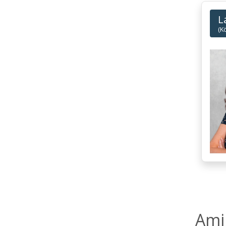
L
(K
Ami