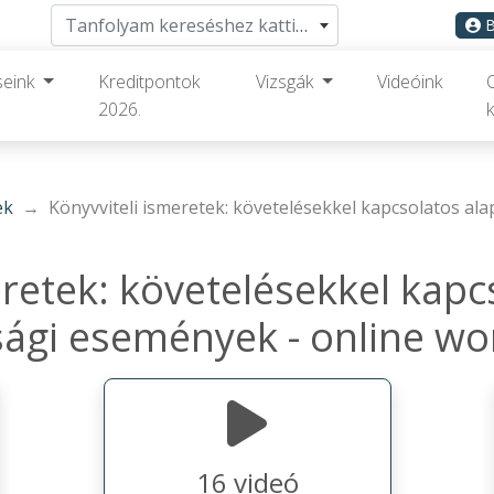
Tanfolyam kereséshez kattints ide
B
seink
Kreditpontok
Vizsgák
Videóink
2026.
k
ek
Könyvviteli ismeretek: követelésekkel kapcsolatos a
eretek: követelésekkel kapc
ági események - online w
16 videó