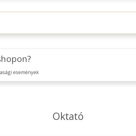
kshopon?
dasági események
Oktató