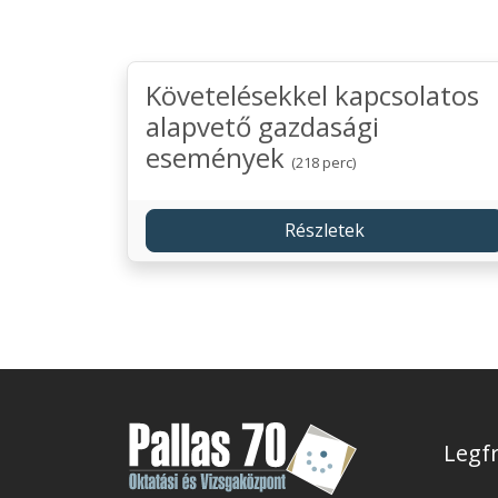
Követelésekkel kapcsolatos
alapvető gazdasági
események
(218 perc)
Részletek
Legfr