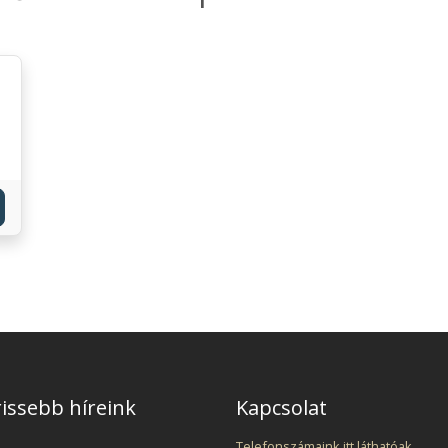
issebb híreink
Kapcsolat
Telefonszámaink itt láthatóak