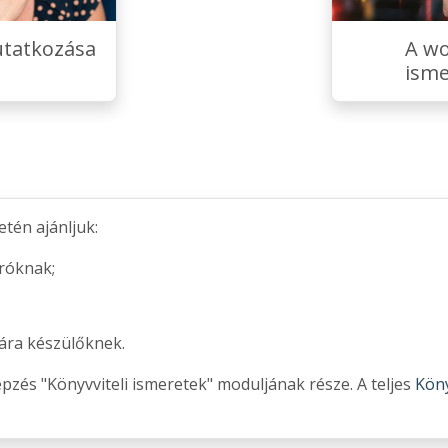
tatkozása
A w
isme
tén ajánljuk:
róknak;
gára készülőknek.
zés "Könyvviteli ismeretek" moduljának része. A teljes
Köny