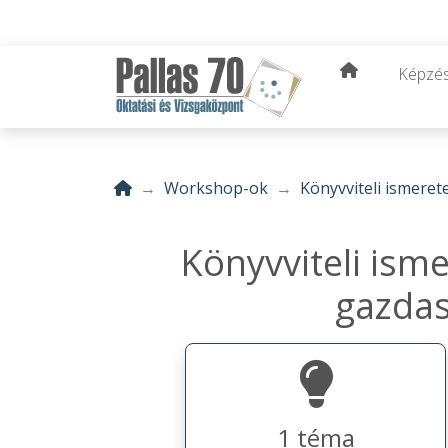
Képzé
Workshop-ok
Könyvviteli ismeret
Könyvviteli ism
gazdas
1 téma