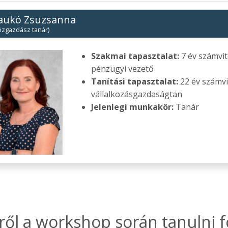
aukó Zsuzsanna
özgazdász tanár)
Szakmai tapasztalat:
7 év számvite
pénzügyi vezető
Tanítási tapasztalat:
22 év számvit
vállalkozásgazdaságtan
Jelenlegi munkakör:
Tanár
ről a workshop során tanulni f