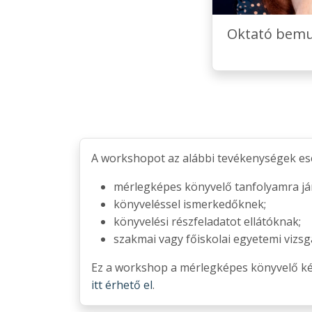
Oktató bemu
A workshopot az alábbi tevékenységek ese
mérlegképes könyvelő tanfolyamra já
könyveléssel ismerkedőknek;
könyvelési részfeladatot ellátóknak;
szakmai vagy főiskolai egyetemi vizs
Ez a workshop a mérlegképes könyvelő kép
itt érhető el
.