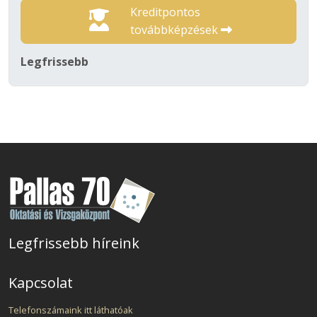
Kreditpontos
továbbképzések
Legfrissebb
Legfrissebb híreink
Kapcsolat
Telefonszámaink itt láthatóak