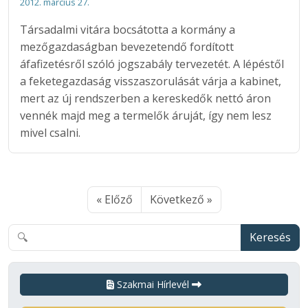
2012. március 27.
Társadalmi vitára bocsátotta a kormány a
mezőgazdaságban bevezetendő fordított
áfafizetésről szóló jogszabály tervezetét. A lépéstől
a feketegazdaság visszaszorulását várja a kabinet,
mert az új rendszerben a kereskedők nettó áron
vennék majd meg a termelők áruját, így nem lesz
mivel csalni.
« Előző
Következő »
Keresés
Szakmai Hírlevél