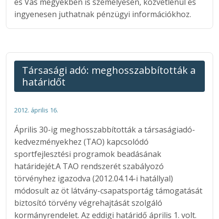
és Vas megyékben is személyesen, közvetlenül és
ingyenesen juthatnak pénzügyi információkhoz.
Társasági adó: meghosszabbították a
határidőt
2012. április 16.
Április 30-ig meghosszabbították a társaságiadó-
kedvezményekhez (TAO) kapcsolódó
sportfejlesztési programok beadásának
határidejét.A TAO rendszerét szabályozó
törvényhez igazodva (2012.04.14-i hatállyal)
módosult az öt látvány-csapatsportág támogatását
biztosító törvény végrehajtását szolgáló
kormányrendelet. Az eddigi határidő április 1. volt.