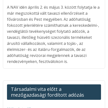
A NAV idén április 2. és május 3. között folytatja le a
már megszokottá vált tavaszi ellenőrzéseit a
fővárosban és Pest megyében. Az adóhatóság
fokozott jelenlétére számíthatnak a kereskedelmi-,
vendéglátói tevékenységet folytató adózók, a
tavaszi, illetőleg húsvéti szezonális termékeket
árusító vállalkozások, valamint a tojás-, az
élelmiszer- és az italáru-forgalmazók, de az
adóhatóság revizorai megjelennek a tavaszi
rendezvényeken, fesztiválokon is.
Társadalmi vita előtt a
mezőgazdasági fordított adózás