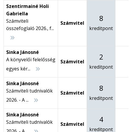
Szentirmainé Holi
Gabriella
8
Számviteli
Számvitel
-
összefoglaló 2026., f...
kreditpont
Sinka Jánosné
2
A könyvelői felelősség
Számvitel
-
kreditpont
egyes kér...
Sinka Jánosné
8
Számviteli tudnivalók
Számvitel
-
kreditpont
2026. - A ...
Sinka Jánosné
4
Számviteli tudnivalók
Számvitel
-
kreditpont
2026. - A ...