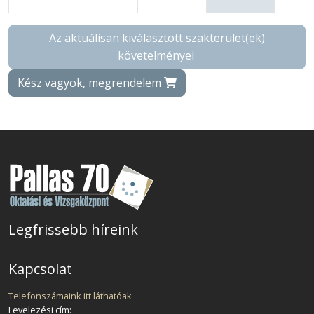
Az aktuálisan kiválasztott szakterület(ek)
követelményei
Kész vagyok, megrendelem
Legfrissebb híreink
Kapcsolat
Telefonszámaink itt láthatóak
Levelezési cím: