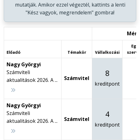
mutatják. Amikor ezzel végeztél, kattints a lenti
"Kész vagyok, megrendelem" gombra!
Mérl
Egy
Előadó
Témakör
Vállalkozási
szerve
Nagy Györgyi
8
Számviteli
Számvitel
-
aktualitások 2026. A ...
kreditpont
Nagy Györgyi
4
Számviteli
Számvitel
-
aktualitások 2026. A ...
kreditpont