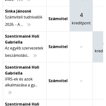
Sinka Jánosné
4
Számviteli tudnivalók
Számvitel
-
kreditpont
2026. - A ...
Szentirmainé Holi
4
Gabriella
Számvitel
-
Az egyéb szervezetek
kredit
beszámolási...
Szentirmainé Holi
Gabriella
IFRS-ek és azok
Számvitel
-
-
alkalmazása a gy...
Szentirmainé Holi