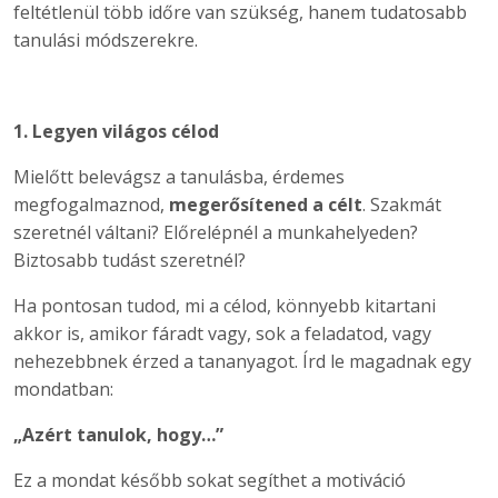
feltétlenül több időre van szükség, hanem tudatosabb
tanulási módszerekre.
1. Legyen világos célod
Mielőtt belevágsz a tanulásba, érdemes
megfogalmaznod,
megerősítened a célt
. Szakmát
szeretnél váltani? Előrelépnél a munkahelyeden?
Biztosabb tudást szeretnél?
Ha pontosan tudod, mi a célod, könnyebb kitartani
akkor is, amikor fáradt vagy, sok a feladatod, vagy
nehezebbnek érzed a tananyagot. Írd le magadnak egy
mondatban:
„Azért tanulok, hogy…”
Ez a mondat később sokat segíthet a motiváció