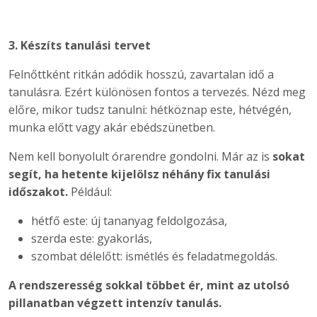
3. Készíts tanulási tervet
Felnőttként ritkán adódik hosszú, zavartalan idő a
tanulásra. Ezért különösen fontos a tervezés. Nézd meg
előre, mikor tudsz tanulni: hétköznap este, hétvégén,
munka előtt vagy akár ebédszünetben.
Nem kell bonyolult órarendre gondolni. Már az is
sokat
segít, ha hetente kijelölsz néhány fix tanulási
időszakot.
Például:
hétfő este: új tananyag feldolgozása,
szerda este: gyakorlás,
szombat délelőtt: ismétlés és feladatmegoldás.
A rendszeresség sokkal többet ér, mint az utolsó
pillanatban végzett intenzív tanulás.