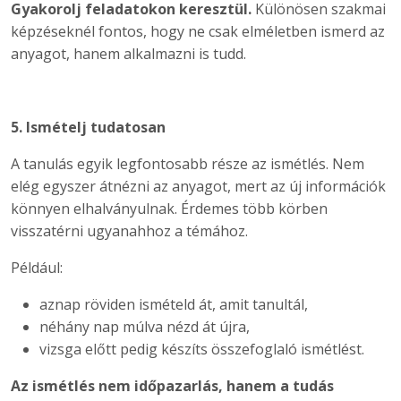
Gyakorolj feladatokon keresztül.
Különösen szakmai
képzéseknél fontos, hogy ne csak elméletben ismerd az
anyagot, hanem alkalmazni is tudd.
5. Ismételj tudatosan
A tanulás egyik legfontosabb része az ismétlés. Nem
elég egyszer átnézni az anyagot, mert az új információk
könnyen elhalványulnak. Érdemes több körben
visszatérni ugyanahhoz a témához.
Például:
aznap röviden ismételd át, amit tanultál,
néhány nap múlva nézd át újra,
vizsga előtt pedig készíts összefoglaló ismétlést.
Az ismétlés nem időpazarlás, hanem a tudás