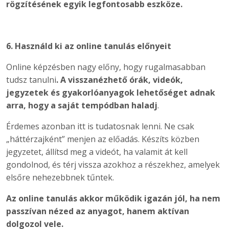
rögzítésének egyik legfontosabb eszköze.
6. Használd ki az online tanulás előnyeit
Online képzésben nagy előny, hogy rugalmasabban
tudsz tanulni
. A visszanézhető órák, videók,
jegyzetek és gyakorlóanyagok lehetőséget adnak
arra, hogy a saját tempódban haladj
.
Érdemes azonban itt is tudatosnak lenni. Ne csak
„háttérzajként” menjen az előadás. Készíts közben
jegyzetet, állítsd meg a videót, ha valamit át kell
gondolnod, és térj vissza azokhoz a részekhez, amelyek
elsőre nehezebbnek tűntek.
Az online tanulás akkor működik igazán jól, ha nem
passzívan nézed az anyagot, hanem aktívan
dolgozol vele.