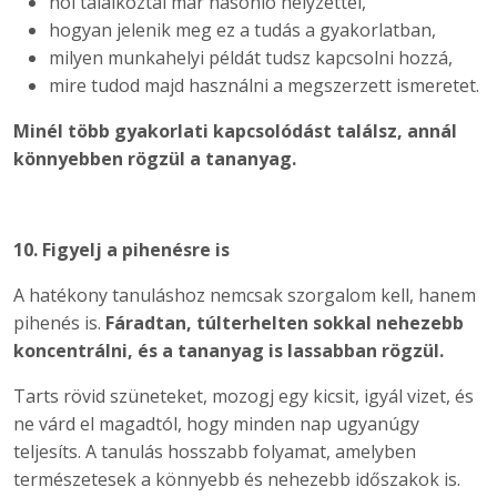
hol találkoztál már hasonló helyzettel,
hogyan jelenik meg ez a tudás a gyakorlatban,
milyen munkahelyi példát tudsz kapcsolni hozzá,
mire tudod majd használni a megszerzett ismeretet.
Minél több gyakorlati kapcsolódást találsz, annál
könnyebben rögzül a tananyag.
10. Figyelj a pihenésre is
A hatékony tanuláshoz nemcsak szorgalom kell, hanem
pihenés is.
Fáradtan, túlterhelten sokkal nehezebb
koncentrálni, és a tananyag is lassabban rögzül.
Tarts rövid szüneteket, mozogj egy kicsit, igyál vizet, és
ne várd el magadtól, hogy minden nap ugyanúgy
teljesíts. A tanulás hosszabb folyamat, amelyben
természetesek a könnyebb és nehezebb időszakok is.