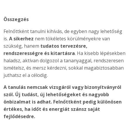
Összegzés
Felnőttként tanulni kihívás, de egyben nagy lehetőség
is.
A sikerhez
nem tökéletes körülményekre van
szükség, hanem
tudatos tervezésre,
rendszerességre és kitartásra
. Ha kisebb lépésekben
haladsz, aktívan dolgozol a tananyaggal, rendszeresen
ismételsz, és mersz kérdezni, sokkal magabiztosabban
juthatsz el a célodig.
A tanulás nemcsak vizsgáról vagy bizonyítványról
szól. Új tudást, új lehetőségeket és nagyobb
önbizalmat is adhat. Felnőttként pedig különösen
értékes, ha időt és energiát szánsz saját
fejlődésedre.