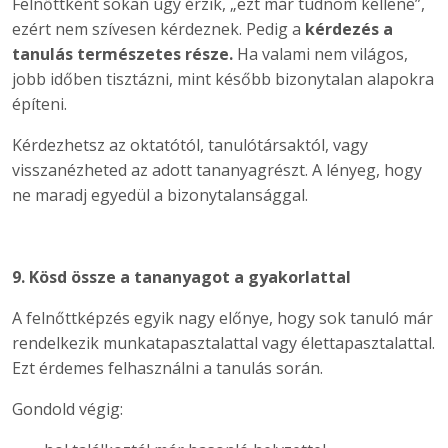
Felnőttként sokan úgy érzik, „ezt már tudnom kellene”,
ezért nem szívesen kérdeznek. Pedig a
kérdezés a
tanulás természetes része.
Ha valami nem világos,
jobb időben tisztázni, mint később bizonytalan alapokra
építeni.
Kérdezhetsz az oktatótól, tanulótársaktól, vagy
visszanézheted az adott tananyagrészt. A lényeg, hogy
ne maradj egyedül a bizonytalansággal.
9. Kösd össze a tananyagot a gyakorlattal
A felnőttképzés egyik nagy előnye, hogy sok tanuló már
rendelkezik munkatapasztalattal vagy élettapasztalattal.
Ezt érdemes felhasználni a tanulás során.
Gondold végig: